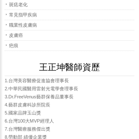
斑痣老化
常見指甲疾病
職業性皮膚病
皮膚癌
疤痕
王正坤醫師資歷
1.台灣美容醫療促進協會理事長
2.中華民國醫用雷射光電學會理事長
3.Dr.FreeVenus藝群保養品董事長
4.藝群皮膚科診所院長
5.國家品牌玉山獎
6.台灣100大MVP經理人
7.台灣醫療服務傑出獎
8.勞動部 績優企業獎