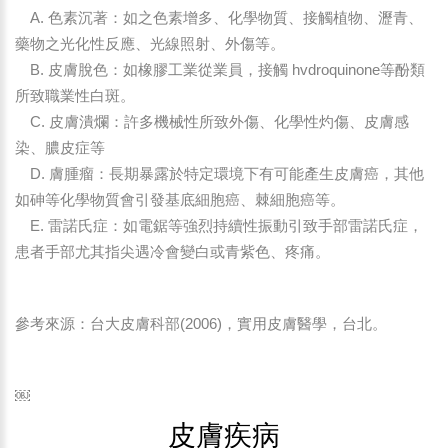
A. 色素沉著：如之色素增多、化學物質、接觸植物、瀝青、
藥物之光化性反應、光線照射、外傷等。
B. 皮膚脫色：如橡膠工業從業員，接觸 hvdroquinone等酚類
所致職業性白斑。
C. 皮膚潰爛：許多機械性所致外傷、化學性灼傷、皮膚感
染、膿皮症等
D. 膚腫瘤：長期暴露於特定環境下有可能產生皮膚癌，其他
如砷等化學物質會引發基底細胞癌、棘細胞癌等。
E. 雷諾氏症：如電鋸等強烈持續性振動引致手部雷諾氏症，
患者手部尤其指尖遇冷會變白或青紫色、疼痛。
參考來源：台大皮膚科部(2006)，實用皮膚醫學，台北。
￼
皮膚疾病