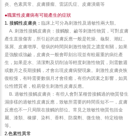
炎、色素異常、皮膚腫瘤、雷諾氏症、皮膚潰瘍等
●職業性皮膚病有可能產生的症狀
1. 接觸性皮膚炎：
臨床上可分為刺激性及過敏性兩大類。
A. 刺激性接觸皮膚炎：接觸酸、鹼等刺激性物質，可對皮膚
產生直接傷害，所引起的皮膚反應一般是乾燥、龜裂、潮紅、
落屑、皮膚增厚。發病的時間與刺激性物質之濃度有關，如果
是強酸或強鹼，皮膚炎一般會即刻出現並有較嚴重的病灶產
生，如果是水、清潔劑及切削油等輕度刺激性物質，則需數週
或數月之長期接觸，才會出現皮膚病變現象。刺激性皮膚炎恢
復較慢，有時需要數個月才會痊癒，有些內因素之影響，如異
位性體質者，較易發生刺激性皮膚反應。
B. 過敏性接觸皮膚炎：有些人會對某種曾接觸過的物質發生
濕疹樣的過敏性皮膚反應，致敏所需要的時間長短不一，皮膚
反應也不一只局限在接觸的部位。常見之致敏性物質包括金
屬、漆類、橡膠、染料、香料、防腐劑、微生物、特定植物
等。
2.色素性異常