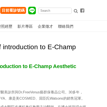
目前看診號碼
證照經歷
影片專區
企業徵才
聯絡我們
roduction to E-Champ
ion to E-Champ Aesthetic
所與Dr.FreeVenus藝群保養品公司。30多年，
OYA、康是美COSMED、屈臣氏Watsons的銷售冠軍。
、成大醫院皮膚科兼任教學主治醫師，在博士班與碩士班