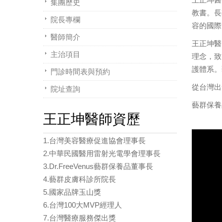
集團歷史
教書。長
院長專欄
容的國際
醫師簡介
王正坤醫
主治項目
理念，致
護體系。
門診時間表與預約
從台灣出
院址查詢
藝群保養
王正坤醫師資歷
1.台灣美容醫療促進協會理事長
2.中華民國醫用雷射光電學會理事長
3.Dr.FreeVenus藝群保養品董事長
4.藝群皮膚科診所院長
5.國家品牌玉山獎
6.台灣100大MVP經理人
7.台灣醫療服務傑出獎