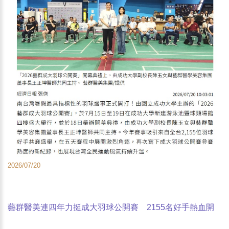
2026/07/20
藝群醫美連四年力挺成大羽球公開賽 2155名好手熱血開
戰 -經濟日報