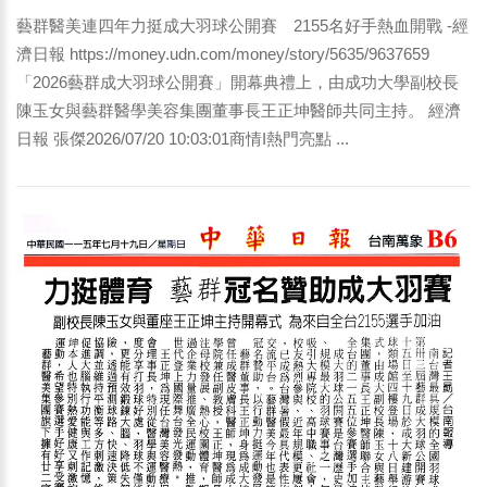
藝群醫美連四年力挺成大羽球公開賽 2155名好手熱血開戰 -經
濟日報 https://money.udn.com/money/story/5635/9637659
「2026藝群成大羽球公開賽」開幕典禮上，由成功大學副校長
陳玉女與藝群醫學美容集團董事長王正坤醫師共同主持。 經濟
日報 張傑2026/07/20 10:03:01商情I熱門亮點 ...