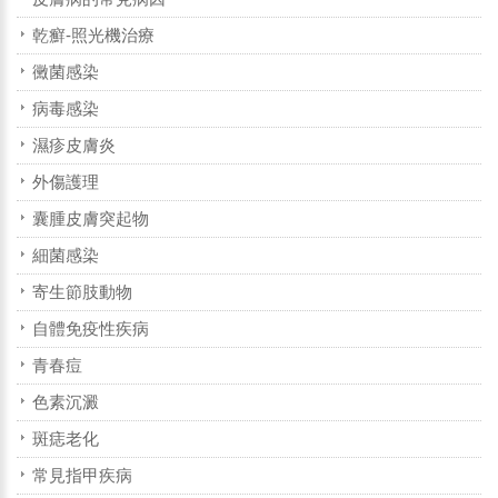
乾癬-照光機治療
黴菌感染
病毒感染
濕疹皮膚炎
外傷護理
囊腫皮膚突起物
細菌感染
寄生節肢動物
自體免疫性疾病
青春痘
色素沉澱
斑痣老化
常見指甲疾病