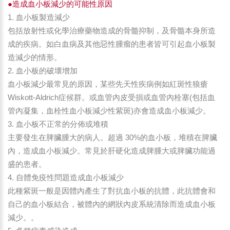
●造成血小板減少的可能性原因
1. 血小板製造減少
包括放射性或化學治療藥物造成的骨髓抑制，及骨髓本身所造
成的疾病。如白血病及其他惡性腫瘤的患者皆可引起血小板製
造減少的情形。
2. 血小板的破壞增加
血小板減少最常見的原因，某些先天性疾病例如紅斑性狼瘡
Wiskott-Aldrich症候群。或血管內皮受損或血管內栓塞(包括血
管內凝集，血栓性血小板減少性紫斑)亦會造成血小板減少。
3. 血小板不正常的分佈或堆積
主要發生在脾臟腫大的病人。超過 30%的血小板，堆積在脾臟
內，造成血小板減少。常見於肝硬化造成脾腫大或脾臟功能過
盛的患者。
4. 自體免疫性問題造成血小板減少
此種紫斑一般是因體內產生了對抗血小板的抗體，此抗體會和
自己的血小板結合，被體內的網狀內皮系統清除而造成血小板
減少。。