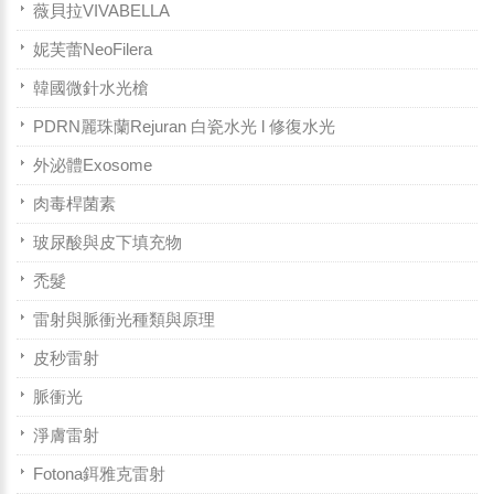
薇貝拉VIVABELLA
妮芙蕾NeoFilera
韓國微針水光槍
PDRN麗珠蘭Rejuran 白瓷水光 l 修復水光
外泌體Exosome
肉毒桿菌素
玻尿酸與皮下填充物
禿髮
雷射與脈衝光種類與原理
皮秒雷射
脈衝光
淨膚雷射
Fotona鉺雅克雷射