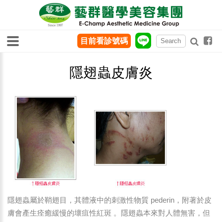
目前看診號碼
隱翅蟲皮膚炎
隱翅蟲屬於鞘翅目，其體液中的刺激性物質 pederin，附著於皮
膚會產生痊癒緩慢的壞疽性紅斑 。隱翅蟲本來對人體無害，但