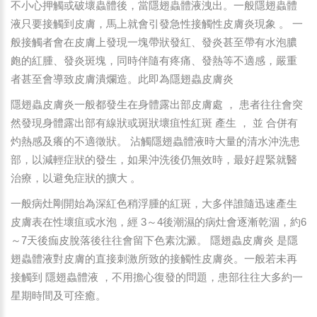
不小心押觸或破壞蟲體後，當隱翅蟲體液洩出。一般隱翅蟲體
液只要接觸到皮膚，馬上就會引發急性接觸性皮膚炎現象 。 一
般接觸者會在皮膚上發現一塊帶狀發紅、發炎甚至帶有水泡膿
皰的紅腫、發炎斑塊，同時伴隨有疼痛、發熱等不適感，嚴重
者甚至會導致皮膚潰爛造。此即為隱翅蟲皮膚炎
隱翅蟲皮膚炎一般都發生在身體露出部皮膚處 ， 患者往往會突
然發現身體露出部有線狀或斑狀壞疽性紅斑 產生 ， 並 合併有
灼熱感及癢的不適徵狀。 沾觸隱翅蟲體液時大量的清水沖洗患
部，以減輕症狀的發生，如果沖洗後仍無效時，最好趕緊就醫
治療，以避免症狀的擴大 。
一般病灶剛開始為深紅色稍浮腫的紅斑，大多伴誰隨迅速產生
皮膚表在性壞疽或水泡，經 3～4後潮濕的病灶會逐漸乾涸，約6
～7天後痂皮脫落後往往會留下色素沈澱。 隱翅蟲皮膚炎 是隱
翅蟲體液對皮膚的直接刺激所致的接觸性皮膚炎。一般若未再
接觸到 隱翅蟲體液 ，不用擔心復發的問題，患部往往大多約一
星期時間及可痊癒。