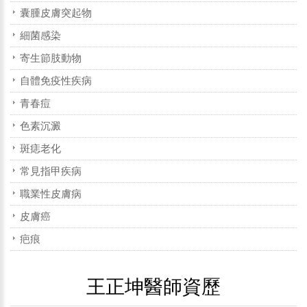
囊腫皮膚突起物
細菌感染
寄生節肢動物
自體免疫性疾病
青春痘
色素沉澱
斑痣老化
常見指甲疾病
職業性皮膚病
皮膚癌
疤痕
王正坤醫師資歷