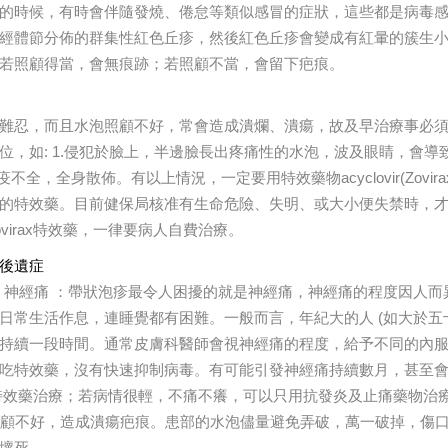
的時候，有時會伴隨發燒、倦怠等類似感冒的症狀，這些都是病毒
經體節分佈的群集性紅色丘疹，然後紅色丘疹會變成有紅暈的簇生
若照顧得當，會無痕跡；若照顧不當，會留下疤痕。
難忍，而且水泡照顧不好，常會造成潰爛、潰瘍，故及早治療事必
位，如: 1.侵犯於臉上，半邊臉長出疼痛性的水泡，波及眼睛，會導
疫不全，全身散佈。有以上情況，一定要用特效藥物acyclovir(Zovi
的特效藥。目前健保局核准有生命危險、失明、或大小便失禁時，
ovirax特效藥，一律要病人自費治療。
後遺症
疹後 神經痛 ：帶狀泡疹最令人困擾的就是神經痛，神經痛的程度因
日常生活作息，連睡覺都有困難。一般而言，年紀大的人 (如大於五
持續一段時間。通常皮膚科醫師會視神經痛的程度，給予不同的內
吃特效藥，沒有快速抑制病毒。有可能引發神經痛持續數月，甚至會
rax特效藥治療；若病情很輕，不痛不癢，可以只用抗發炎及止痛藥物治
口照顧不好，造成潰瘍疤痕。患部的水泡儘量避免弄破，萬一破掉，傷
壞死。