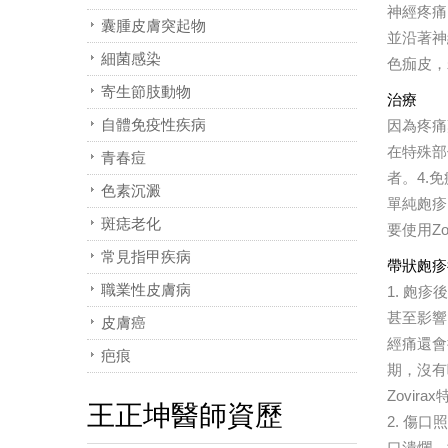
神經疼痛
囊腫皮膚突起物
並沿著神
細菌感染
色痂皮，
寄生節肢動物
治療
自體免疫性疾病
因為疼痛
在特殊部
青春痘
者。4.免
色素沉澱
單純皰疹
斑痣老化
要使用Z
常見指甲疾病
帶狀皰疹
職業性皮膚病
1. 皰
甚至影響
皮膚癌
經痛還會
疤痕
期，沒有
Zovi
王正坤醫師資歷
2. 傷
口潰爛、