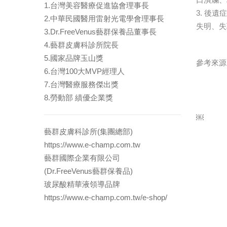
1.台灣美容醫療促進協會理事長
3. 後
2.中華民國醫用雷射光電學會理事長
失明、失
3.Dr.FreeVenus藝群保養品董事長
4.藝群皮膚科診所院長
5.國家品牌玉山獎
參考來源
6.台灣100大MVP經理人
7.台灣醫療服務傑出獎
8.勞動部 績優企業獎
￼
藝群皮膚科診所(集團總部)
https://www.e-champ.com.tw
藝群國際企業有限公司
(Dr.FreeVenus藝群保養品)
玻尿酸精華液領導品牌
https://www.e-champ.com.tw/e-shop/