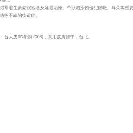
遺症最常發生於錯誤觀念及延遲治療。帶狀泡疹如侵犯眼瞼、耳朵等重
聰等不幸的後遺症。
：台大皮膚科部(2006)，實用皮膚醫學，台北。