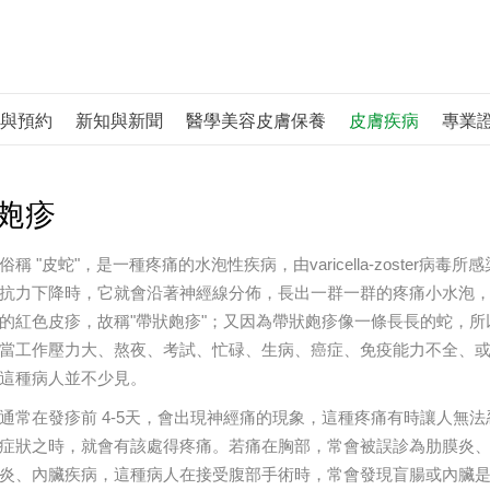
與預約
新知與新聞
醫學美容皮膚保養
皮膚疾病
專業
皰疹
俗稱 "皮蛇"，是一種疼痛的水泡性疾病，由varicella-zoste
抗力下降時，它就會沿著神經線分佈，長出一群一群的疼痛小水泡
的紅色皮疹，故稱"帶狀皰疹"；又因為帶狀皰疹像一條長長的蛇，所以
當工作壓力大、熬夜、考試、忙碌、生病、癌症、免疫能力不全、或
這種病人並不少見。
通常在發疹前 4-5天，會出現神經痛的現象，這種疼痛有時讓人無
症狀之時，就會有該處得疼痛。若痛在胸部，常會被誤診為肋膜炎
炎、內臟疾病，這種病人在接受腹部手術時，常會發現盲腸或內臟是