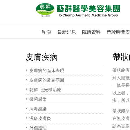
首 頁
最新消息
院所資料
門診時間表
皮膚疾病
帶狀
帶狀皰疹
皮膚病的臨床表現
到人體抵
皮膚病的常見病因
一條長長
乾癬-照光機治療
以上者，
黴菌感染
疹，所以
病毒感染
帶狀皰疹
濕疹皮膚炎
在無皮膚
診為盲腸
外傷護理