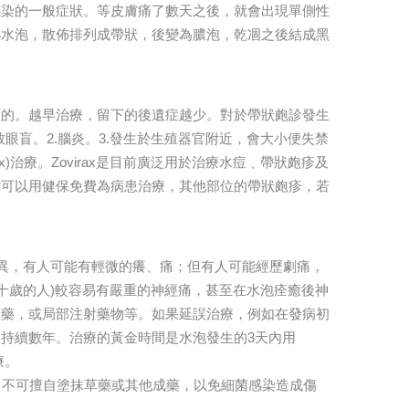
感染的一般症狀。等皮膚痛了數天之後，就會出現單側性
小水泡，散佈排列成帶狀，後變為膿泡，乾凅之後結成黑
須的。越早治療，留下的後遺症越少。對於帶狀皰診發生
致眼盲。2.腦炎。3.發生於生殖器官附近，會大小便失禁
rax)治療。Zovirax是目前廣泛用於治療水痘﹑帶狀皰疹及
才可以用健保免費為病患治療，其他部位的帶狀皰疹，若
人而異，有人可能有輕微的癢、痛；但有人可能經歷劇痛，
十歲的人)較容易有嚴重的神經痛，甚至在水泡痊癒後神
服藥，或局部注射藥物等。如果延誤治療，例如在發病初
持續數年。治療的黃金時間是水泡發生的3天內用
療。
口不可擅自塗抹草藥或其他成藥，以免細菌感染造成傷