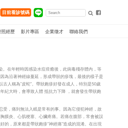
目前看診號碼
證照經歷
影片專區
企業徵才
聯絡我們
r病毒所感染。在年輕時因感染水痘痊癒後，此病毒殘存體內，等
，因為沿著神經線蔓延，形成帶狀的疹塊，最後的樣子是
古人稱為"皮蛇"。帶狀皰疹好發在成人，特別是50歲
年紀大時，會導致人體 抵抗力下降 ，就會發生帶狀皰
法忍受，痛到無法入眠是常有的事。因為它侵犯神經，故
、胸膜炎、心肌梗塞、心臟疼痛。若痛在腹部，常會被誤
好的，原來都是帶狀皰疹"神經痛"造成的混淆。在出現