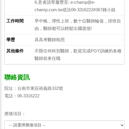
6.意者請寄履歷至: e-champ@e-
champ.com.tw或洽06-3316222#367鍾小姐
早中晚，彈性上班，數十位醫師輪值，排班自
由，醫師都可以輕鬆出國渡假!
具高考醫師執照
不限任何科別醫師，歡迎完成PGY訓練的各種
醫師前來任職
聯絡資訊
院址：台南市東區裕義路332號
電話：06-3316222
應徵項目：