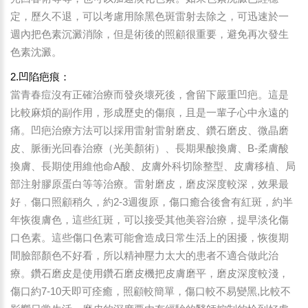
定，歷久不退，可以考慮用除黑色斑雷射去除之，可迅速於一
週內把色素沉澱消除，但是術後的照顧很重要，避免再次發生
色素沈澱。
2.凹陷疤痕：
當青春痘沒有正確治療而發炎壞死後，會留下嚴重凹疤。這是
比較麻煩的副作用，形成歷史的傷痕，且是一輩子心中永遠的
痛。凹疤治療方法可以採用雷射雷射磨皮、鑽石磨皮、微晶磨
皮、脈衝光回春治療（光美顏術）、長期果酸換膚、B-柔膚酸
換膚、長期使用維他命A酸、皮膚外科切除整型、皮膚移植、局
部注射膠原蛋白等等治療。雷射磨皮，磨皮深度較深，效果最
好﹐傷口照顧稍久，約2-3週復原，傷口癒合後會有紅斑，約半
年恢復膚色，這些紅斑，可以接受其他美容治療，提早淡化傷
口色素。這些傷口色素可能會造成日常生活上的困擾，恢復期
間臉部顏色不好看，所以精神壓力太大的患者不適合做此治
療。鑽石磨皮是使用鑽石磨皮機把皮膚磨平，磨皮深度較淺，
傷口約7-10天即可痊癒，照顧較簡單，傷口較不易變黑,比較不