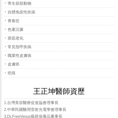
寄生節肢動物
自體免疫性疾病
青春痘
色素沉澱
斑痣老化
常見指甲疾病
職業性皮膚病
皮膚癌
疤痕
王正坤醫師資歷
1.台灣美容醫療促進協會理事長
2.中華民國醫用雷射光電學會理事長
3.Dr.FreeVenus藝群保養品董事長