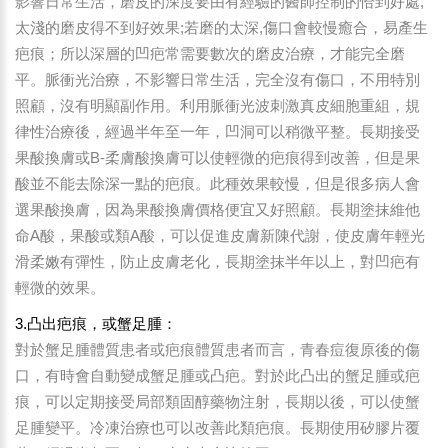
影響日常生活，磨皮的深度要由有經驗的醫師控制的恰到好處,
太淺的磨皮得不到好效果;若磨的太深,傷口會較慢癒合，易產生
疤痕；所以深層的凹疤常需要數次的磨皮治療，才能完全磨
平。脈衝光治療，不影響日常生活，完全沒有傷口，不用特別
照顧，沒有明顯副作用。利用脈衝光波刺激真皮細胞重組，規
律性治療後，經過半年至一年，凹洞可以稍微平整。長期接受
果酸換膚或B-柔膚酸換膚可以使輕微的疤痕得到改善，但是果
酸並不能去除深一點的疤痕。此種效果較慢，但是很多病人會
選果酸換膚，因為果酸換膚價格便宜又好照顧。長期塗抹維他
命A酸，果酸或類A酸，可以促進皮膚新陳代謝，使皮膚年輕光
滑柔嫩有彈性，防止皮膚老化，長期塗抹半年以上，對凹疤有
輕微的效果。
3.凸出疤痕，或蟹足腫：
對於蟹足腫體質患者或疤痕體質患者而言，青春痘復原後的傷
口，有時會自動變成蟹足腫或凸疤。對於此凸出的蟹足腫或疤
痕，可以定期接受局部類固醇藥物注射，長期以後，可以使蟹
足腫變平。冷凍治療也可以改善此類疤痕。長期使用矽膠片覆