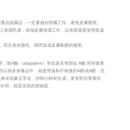
酸產品或藥品，一定要做好防曬工作。避免皮膚變黑。
擦上保濕乳液，加強皮膚保濕工作。以免因過度使用造成
燥，而且有刺激性。因而造成皮膚黏膜的傷害。
A酸（adapalene）等也多具有類似 A酸 同等效果
所以很多保養品中，就使用溫和不刺激的A醇或A醛，也
使毛孔角化現象正常化，抑制小粉刺生成，更有對抗青春痘
作用，就是添加此類物質 。