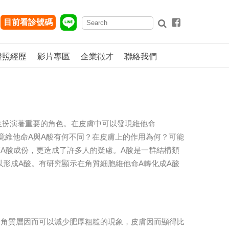
目前看診號碼
證照經歷
影片專區
企業徵才
聯絡我們
分化增生扮演著重要的角色。在皮膚中可以發現維他命
id）的存在。究竟維他命A與A酸有何不同？在皮膚上的作用為何？可能
A酸成份，更造成了許多人的疑慮。A酸是一群結構類
以形成A酸。有研究顯示在角質細胞維他命A轉化成A酸
，角質層因而可以減少肥厚粗糙的現象，皮膚因而顯得比