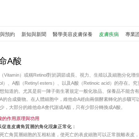
與預約
新知與新聞
醫學美容皮膚保養
皮膚疾病
專業
命A酸
A（Vitamin）或稱Retinol對於調節成長、視力、生殖以及細胞
inol）、A酯（Retinyl esters）、以及A酸（Retinoic ac
想知道的。尤其是前一陣子衛生署規定一般化妝品、保養品不能含有
A的合成藥物。在人體細胞中，維他命A經由兩個酵素轉化的步驟可
少，大部分的維他命A會代謝成A酯，只有少部分轉換成A酸。
A酸的作用原理與功用
可以促進皮膚角質層的角化現象正常化：
死亡角質層細胞的互相粘連，使死亡的表皮細胞可以正常脫離表皮