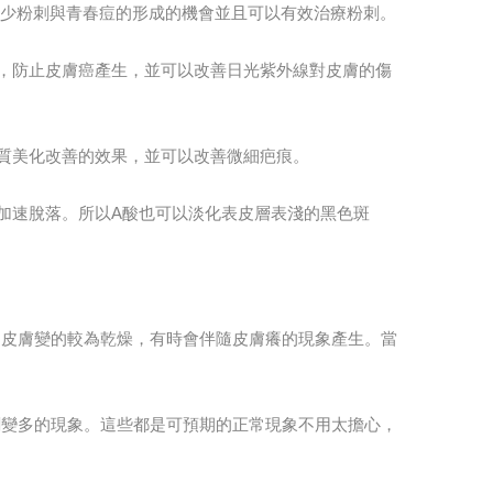
減少粉刺與青春痘的形成的機會並且可以有效治療粉刺。
，防止皮膚癌產生，並可以改善日光紫外線對皮膚的傷
質美化改善的效果，並可以改善微細疤痕。
加速脫落。所以A酸也可以淡化表皮層表淺的黑色斑
。皮膚變的較為乾燥，有時會伴隨皮膚癢的現象產生。當
刺變多的現象。這些都是可預期的正常現象不用太擔心，