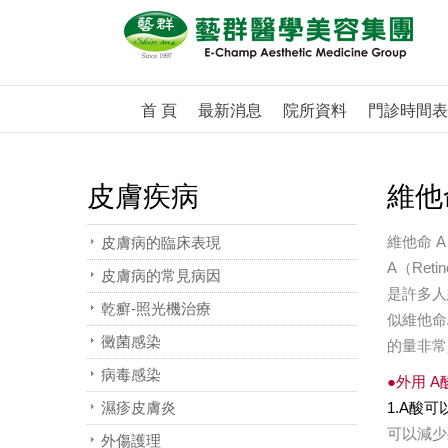
首 頁
最新消息
院所資料
門診時間表
皮膚疾病
維他
維他命 
皮膚病的臨床表現
A（Ret
皮膚病的常見病因
是許多人
乾癬-照光機治療
似維他命
黴菌感染
的量非常
病毒感染
●外用 
濕疹皮膚炎
1.A酸
可以減少
外傷護理