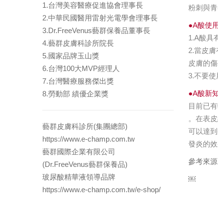
1.台灣美容醫療促進協會理事長
粉刺與青
2.中華民國醫用雷射光電學會理事長
●A酸使
3.Dr.FreeVenus藝群保養品董事長
1.A酸
4.藝群皮膚科診所院長
2.當皮
5.國家品牌玉山獎
皮膚的傷
6.台灣100大MVP經理人
3.不要
7.台灣醫療服務傑出獎
●A酸新
8.勞動部 績優企業獎
目前已有
。在表皮
藝群皮膚科診所(集團總部)
可以達到
https://www.e-champ.com.tw
發炎的效
藝群國際企業有限公司
參考來源
(Dr.FreeVenus藝群保養品)
玻尿酸精華液領導品牌
￼
https://www.e-champ.com.tw/e-shop/