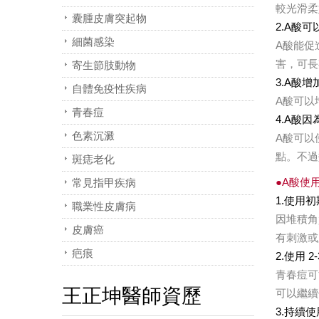
較光滑柔
囊腫皮膚突起物
2.A酸
細菌感染
A酸能促
害，可長
寄生節肢動物
3.A酸
自體免疫性疾病
A酸可以
青春痘
4.A酸
色素沉澱
A酸可以
點。不過
斑痣老化
●A酸使
常見指甲疾病
1.使用
職業性皮膚病
因堆積角
皮膚癌
有刺激或
疤痕
2.使用 
青春痘可
王正坤醫師資歷
可以繼續
3.持續使