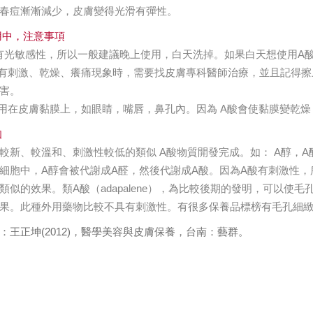
春痘漸漸減少，皮膚變得光滑有彈性。
用中，注意事項
具有光敏感性，所以一般建議晚上使用，白天洗掉。如果白天想使用A
膚有刺激、乾燥、癢痛現象時，需要找皮膚專科醫師治療，並且記得
害。
使用在皮膚黏膜上，如眼睛，嘴唇，鼻孔內。因為 A酸會使黏膜變乾
知
較新、較溫和、刺激性較低的類似 A酸物質開發完成。如： A醇，A醛，類
細胞中，A醇會被代謝成A醛，然後代謝成A酸。因為A酸有刺激性，
類似的效果。類A酸（adapalene），為比較後期的發明，可以
果。此種外用藥物比較不具有刺激性。有很多保養品標榜有毛孔細緻
：王正坤(2012)，醫學美容與皮膚保養，台南：藝群。