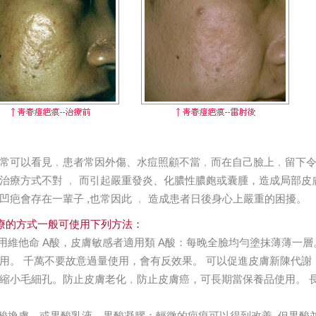
常可以看見﹐患者常因外傷、水痘照顧不當﹐而在自己臉上﹐留下令
治療方式不對 ﹐ 而引起嚴重發炎、化膿性膿皰或囊腫，造成局部
凹疤會存在一輩子 ,也常因此 ﹐ 造成患者日後身心上嚴重的困擾。
療的方式一般可使用下列方法：
使用維他命 A酸，皮膚敏感者適用類 A酸：每晚全臉均勻塗抹薄薄
用。 千萬不要故意過量使用，會有反效果。 可以促進皮膚新陳代
縮小毛細孔。防止皮膚老化﹐防止皮膚癌，可長期當保養品使用。 
果酸換膚、或果酸乳液、果酸凝膠：輕微的疤痕可以得到改善 ,但果酸