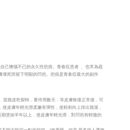
自己懊惱不已的永久性疤痕。青春痘患者 ﹐ 也常為疏
皮膚壞死而留下明顯的凹疤。疤痕是青春痘最大的副作
一層。當脫皮乾裂時﹐要停用數天﹐等皮膚恢復正常後﹐可
謝﹐使皮膚年輕光滑柔嫩有彈性﹐使粉刺向上排出脫落﹐
長期塗抹半年以上﹐使皮膚年輕光滑﹐對凹疤有輕微的
並不能去除深一點的疤痕。(效果慢﹐但是 最多病人選換