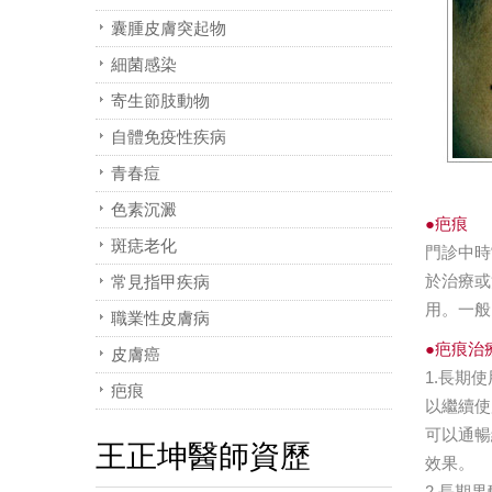
囊腫皮膚突起物
細菌感染
寄生節肢動物
自體免疫性疾病
青春痘
色素沉澱
●疤痕
斑痣老化
門診中時
於治療或
常見指甲疾病
用。一般
職業性皮膚病
●疤痕治
皮膚癌
1.長期
疤痕
以繼續使
可以通暢
王正坤醫師資歷
效果。
2.長期