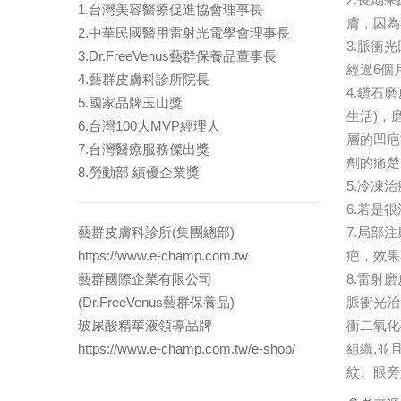
1.台灣美容醫療促進協會理事長
膚﹐因為
2.中華民國醫用雷射光電學會理事長
3.脈衝
3.Dr.FreeVenus藝群保養品董事長
經過6個
4.藝群皮膚科診所院長
4.鑽石
5.國家品牌玉山獎
生活)，
6.台灣100大MVP經理人
層的凹疤
7.台灣醫療服務傑出獎
劑的痛楚
8.勞動部 績優企業獎
5.冷凍
6.若是
藝群皮膚科診所(集團總部)
7.局部
https://www.e-champ.com.tw
疤，效果
藝群國際企業有限公司
8.雷射
(Dr.FreeVenus藝群保養品)
脈衝光治
玻尿酸精華液領導品牌
衝二氧化
https://www.e-champ.com.tw/e-shop/
組織,並
紋、眼旁