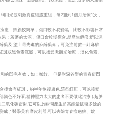
。利用光波刺激真皮細胞重組，每2週到1個月治療1次，
即可痊癒，照顧較簡單，傷口較不易變黑，比較不影響日常
果；若磨的太深，傷口會較慢癒合,易產生疤痕;所以深
醉藥及 塗上最先進的麻醉藥膏，可免注射數十針麻醉
的紅斑或黑色素沉澱，可以接受脈衝光治療，淡化色素。
。
緩和的凹疤有效，如：皺紋。 但是對深谷型的青春痘凹
癒合後會有紅斑，約半年恢復膚色,這些紅斑，可以接受
部顏色不好看,精神壓力太大的患者不要做此治療 ):超脈
的二氧化碳雷射,它可以於瞬間產生超高能量破壞多餘的
就變成了醫學美容磨皮利器,可以去除青春痘疤痕、皺