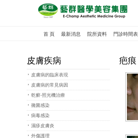
首 頁
最新消息
院所資料
門診時間表
皮膚疾病
疤痕
皮膚病的臨床表現
皮膚病的常見病因
乾癬-照光機治療
黴菌感染
病毒感染
濕疹皮膚炎
外傷護理