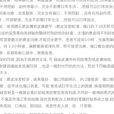
不用照顧，副作用最小。完全不影響日常生活， ,照樣可以打球游泳)
光回春治療，光美顏術：完全沒有傷口，不用照顧 ，沒有任何副作用
月，凹洞變淺。完全不影響日常生活，,照樣可以打球游泳。
磨皮：使用鑽石磨皮機把皮膚磨平（磨皮深度較淺，傷口約 7-10天
磨皮的深度要由有經驗的醫師控制的恰到好處，太淺的磨皮得不到好效
常需要數次的磨皮治療,才能完全磨平。患者可提前1小時，先服用麻
。待 1-2小時後，麻醉藥膏發揮作用，即可接受治療。傷口癒合後
治療：長期有耐心操作，漸漸改善。
很深的凹洞 ,因為不能磨得太深, 可 藉由皮膚外科切除整型或皮膚移植
注射膠原纖維來填滿凹洞 ，也是一種對付凹疤的方法，對於下凹幅度
不大。
磨皮：磨皮深度較深，效果最好﹐ 傷口照顧稍久﹐約 2週復原﹐傷口
療，提早淡化傷口色素。可能 會造成日常生活上的困擾 ;恢復期間臉
碳雷射是一種最近風行於歐美的整型美容利器,不同於一般傳統舊式
且不傷及旁邊正常的組織.當此雷射配合上精密的電腦控制系統之後,
魚尾紋、口角紋、額頭紋、表皮性老人斑、痣﹑汗管瘤。