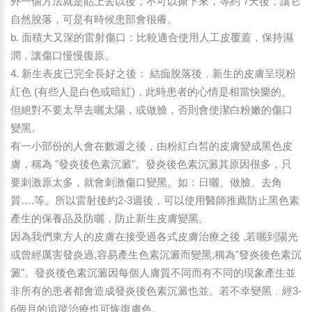
外一個方法就是貼上去以後，不可以撕下來，等約 7天後，讓它
自然脫落，可是有時候患部會很癢。
b. 面積大又深的雷射傷口：比較適合使用人工皮覆蓋，保持濕
潤，讓傷口慢慢復原。
4. 新生表皮已完全長好之後： 結痂脫落後﹐新生的皮膚呈現粉
紅色 (有些人是白色或暗紅)，此時患者的心情是相當快樂的。
但絕對不要太早去曬太陽，或做臉，否則會使潔白粉嫩的傷口
變黑。
有一小部份的人會在數週之後，由粉紅白皙的皮膚變成黑色皮
膚，稱為 "發炎後色素沉澱"。發炎後色素沉澱其原因很多，只
要刺激原太多，就會刺激傷口變黑。如：日曬、做臉、去角
質….等。所以雷射後約2-3週後，可以使用醫師推薦防止黑色素
產生的保養品及防曬，防止新生皮膚變黑。
因為我們東方人的皮膚在接受過各式皮膚治療之後 ,若曬到陽光
或曾經厲害發炎過,容易產生色素沉澱而變黑,稱為"發炎後色素沉
澱"。發炎後色素沉澱因每個人膚質不同而有不同的現象產生並
非所有的患者都會造成發炎後色素沉澱也並。若不幸變黑﹐經3-
6個月的追蹤治療也可恢復膚色。