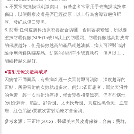
5. 不要常去撫摸或刺激傷口，有些患者常常用手去撫摸或按摩
傷口，以便觀察皮膚是否已經復原，以上行為會導致疤痕肥
厚、發紅或傷口變黑。
6. 防曬:任何皮膚科治療都要配合防曬，否則容易變黑﹐所以要
塗抹防曬係數(SPF)15或15以上的防曬霜。防曬係數越高對皮膚
的保護越好，但是係數越高的產品就越油膩，病人可跟醫師討
論使用何種防曬產品。防曬的時間至少認真執行一個月以上，
能維持越久越好。
●雷射治療次數與成果
因病情不同而異，有些病灶經一次雷射即可消除，深度越深的
斑點，所需雷射的次數就越多次。例如 :雀斑患者，屬於表淺性
的色素﹐經一次雷射治療後，就會變得相當漂亮。但有些病灶
(例如:刺青、胎記、顴骨斑、太田氏母斑、真皮性黑色斑、血管
瘤、紅色胎記)要數次雷射治療才會全消。
(2012)
參考來源：王正坤
，醫學美容與皮膚保養，台南：藝群。