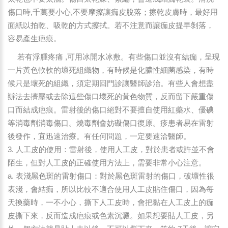
傷口時,千萬要小心,不要摩擦讓痂皮脫落；擦乾皮膚時，最好用
面紙以拍乾、吸乾的方式擦拭。若不注意而讓痂皮提早剝落，
容易產生疤痕。
若有浮腫疼痛 ,可用冰開水冰敷。有些傷口並沒有結痂，呈現
一片黃色軟軟的壞死組織物，有時候是化膿性細菌感染，有時
候只是壞死的組織，須定期回門診讓醫師診治。有些人會想盡
辦法去擠壓或去除這些傷口壞死的黃色物質，反而留下嚴重傷
口而結成疤痕。雷射後的傷口絕對不要擅自使用紅藥水、優碘
等消毒劑消毒傷口。燒毒劑會妨礙傷口復原。疹患者易在雷射
後發作，宜迅速治療。有任何問題，一定要速洽醫師。
3. 人工皮的使用：雷射後，使用人工皮，對於患者或許並不會
陌生，但對人工皮的正確使用方法上，需要非常小心注意。
a. 表淺黑色斑的雷射傷口：對於黑色斑雷射的傷口，破壞性很
表淺，會結痂，所以比較不適合使用人工皮貼住傷口，因為每
天換藥時，一不小心，撕下人工皮時，會把黏在人工皮上的痂
皮撕下來，反而造成疤痕或色素沉澱。如果想要貼人工皮，另