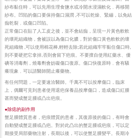
紗布黏住時，可以先用生理食鹽水或冷開水浸濕軟化﹐再移開
紗布。凹陷的傷口要保持傷口濕潤 ,不可以乾燥、緊繃，以免結
痂乾裂﹐或傷口凹陷。
正常傷口在貼了人工皮之後，並不會結痂，呈現一片黃色軟軟
的壞死組織物，會被誤以為傷口化膿，對於傷口黃色軟軟的壞
死組織物 ,可以使用棉花棒,輕輕去除;若此組織牢牢黏住傷口時,
則不要硬把它拿掉,否則會留下疤痕。不要擅自使用紅藥水、優
碘等消毒劑，燒毒劑會妨礙傷口復原。傷口快復原時﹐會有騷
癢現象﹐可以請醫師開止癢藥物。
有任何問題，一定要速洽醫師。千萬不可以按摩傷口，臨床
上，偶爾可見到患者使用退疤保養品按摩傷口，造成傷口紅腫
甚而變成蟹足腫或凸出疤痕。
●除痣的副作用
蟹足腫體質患者，疤痕體質的患者，其復原後的傷口，有時會
自動變成蟹足腫或凸疤。對於此凸出的蟹足腫或疤痕，可以定
期接受局部藥物注射，長期以後，可以使蟹足腫變平。長期冷