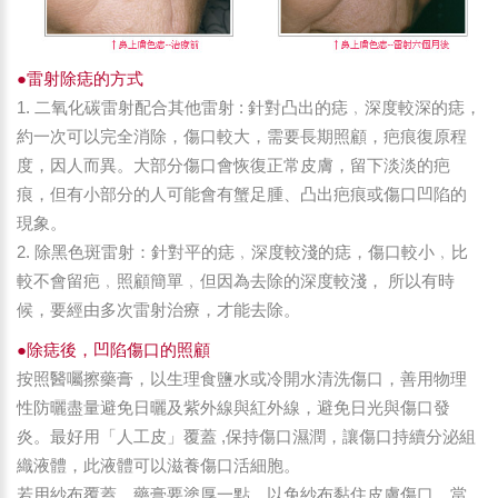
●雷射除痣的方式
1. 二氧化碳雷射配合其他雷射 : 針對凸出的痣﹐深度較深的痣，
約一次可以完全消除，傷口較大，需要長期照顧，疤痕復原程
度，因人而異。大部分傷口會恢復正常皮膚，留下淡淡的疤
痕，但有小部分的人可能會有蟹足腫、凸出疤痕或傷口凹陷的
現象。
2. 除黑色斑雷射：針對平的痣﹐深度較淺的痣，傷口較小﹐比
較不會留疤﹐照顧簡單﹐但因為去除的深度較淺， 所以有時
候，要經由多次雷射治療，才能去除。
●除痣後，凹陷傷口的照顧
按照醫囑擦藥膏，以生理食鹽水或冷開水清洗傷口，善用物理
性防曬盡量避免日曬及紫外線與紅外線，避免日光與傷口發
炎。最好用「人工皮」覆蓋 ,保持傷口濕潤，讓傷口持續分泌組
織液體，此液體可以滋養傷口活細胞。
若用紗布覆蓋，藥膏要塗厚一點﹐以免紗布黏住皮膚傷口。當