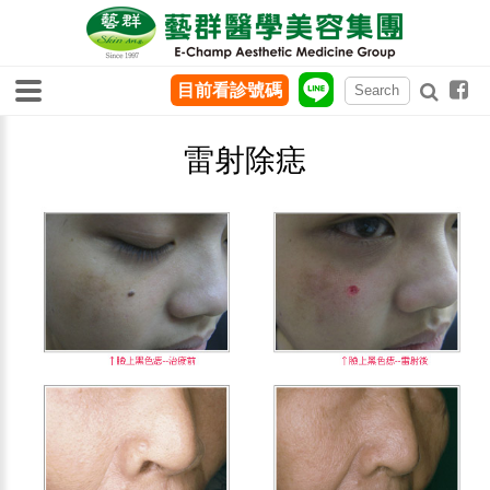
目前看診號碼
雷射除痣