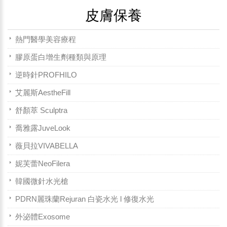
皮膚保養
熱門醫學美容療程
膠原蛋白增生劑種類與原理
逆時針PROFHILO
艾麗斯AestheFill
舒顏萃 Sculptra
喬雅露JuveLook
薇貝拉VIVABELLA
妮芙蕾NeoFilera
韓國微針水光槍
PDRN麗珠蘭Rejuran 白瓷水光 l 修復水光
外泌體Exosome