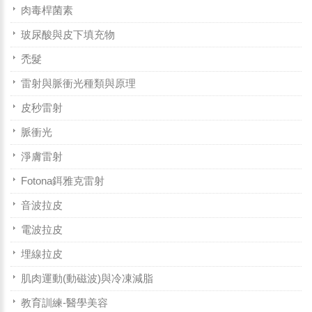
肉毒桿菌素
玻尿酸與皮下填充物
禿髮
雷射與脈衝光種類與原理
皮秒雷射
脈衝光
淨膚雷射
Fotona鉺雅克雷射
音波拉皮
電波拉皮
埋線拉皮
肌肉運動(動磁波)與冷凍減脂
教育訓練-醫學美容