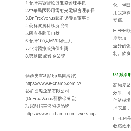
1.台灣美容醫療促進協會理事長
化，伴隨
2.中華民國醫用雷射光電學會理事長
用脫掉衣
3.Dr.FreeVenus藝群保養品董事長
受傷。
4.藝群皮膚科診所院長
HIFE
5.國家品牌玉山獎
度增加、
6.台灣100大MVP經理人
全身的體
7.台灣醫療服務傑出獎
制。飲食
8.勞動部 績優企業獎
02 減
藝群皮膚科診所(集團總部)
https://www.e-champ.com.tw
高強度聚焦電
藝群國際企業有限公司
效果。可
(Dr.FreeVenus藝群保養品)
伴隨磁場
玻尿酸精華液領導品牌
掉衣服，
https://www.e-champ.com.tw/e-shop/
HIFE
收縮效果