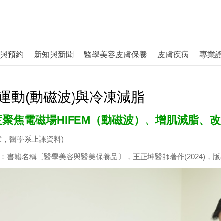
與預約
新知與新聞
醫學美容皮膚保養
皮膚疾病
專業
運動(動磁波)與冷凍減脂
度聚焦電磁場HIFEM（動磁波）、增肌減脂、
章，醫學系上課資料)
：書籍名稱〔醫學美容與醫美保養品〕，王正坤醫師著作(2024)，版