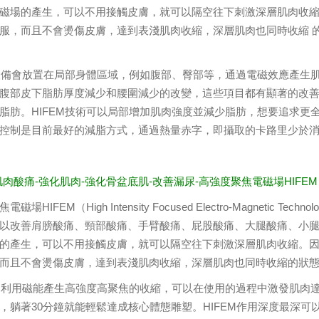
磁場的產生，可以不用接觸皮膚，就可以隔空往下刺激深層肌肉收
服，而且不會燙傷皮膚，達到表淺肌肉收縮，深層肌肉也同時收縮 
M設備會放置在局部身體區域，例如腹部、臀部等，通過電磁效應產生
腹部皮下脂肪厚度減少和腰圍減少的改變，這些項目都有顯著的改善。
脂肪。HIFEM技術可以局部增加肌肉強度並減少脂肪，想要追求更
控制是目前最好的減脂方式，通過熱量赤字，即攝取的卡路里少於
緩肌肉酸痛-強化肌肉-強化骨盆底肌-改善漏尿-高強度聚焦電磁場HIFEM
磁場HIFEM（High Intensity Focused Electro-Magne
以改善肩膀酸痛、頸部酸痛、手臂酸痛、屁股酸痛、大腿酸痛、小腿酸
的產生，可以不用接觸皮膚，就可以隔空往下刺激深層肌肉收縮。
而且不會燙傷皮膚，達到表淺肌肉收縮，深層肌肉也同時收縮的狀
M是利用磁能產生高強度高聚焦的收縮，可以在使用的過程中激發肌肉
，躺著30分鐘就能輕鬆達成核心體態雕塑。HIFEM作用深度最深可