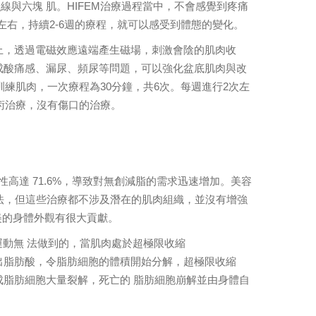
與六塊 肌。HIFEM治療過程當中，不會感覺到疼痛
左右，持續2-6週的療程，就可以感受到體態的變化。
子上，透過電磁效應遠端產生磁場，刺激會陰的肌肉收
成酸痛感、漏尿、頻尿等問題，可以強化盆底肌肉與改
訓練肌肉，一次療程為30分鐘，共6次。每週進行2次左
術治療，沒有傷口的治療。
高達 71.6%，導致對無創減脂的需求迅速增加。美容
法，但這些治療都不涉及潛在的肌肉組織，並沒有增強
美的身體外觀有很大貢獻。
運動無 法做到的，當肌肉處於超極限收縮
脂肪細胞釋出脂肪酸，令脂肪細胞的體積開始分解，超極限收縮
連環效應造成脂肪細胞大量裂解，死亡的 脂肪細胞崩解並由身體自