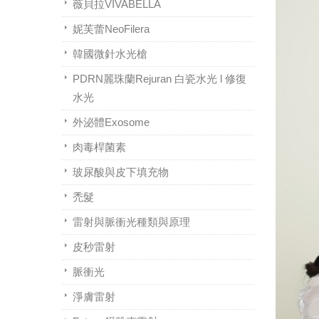
薇貝拉VIVABELLA
妮芙蕾NeoFilera
韓國微針水光槍
PDRN麗珠蘭Rejuran 白瓷水光 l 修復
水光
外泌體Exosome
肉毒桿菌素
玻尿酸與皮下填充物
禿髮
雷射與脈衝光種類與原理
皮秒雷射
脈衝光
淨膚雷射