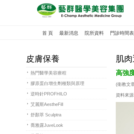
首 頁
最新消息
院所資料
門診時間表
皮膚保養
肌肉
高強
熱門醫學美容療程
膠原蛋白增生劑種類與原理
(衛教文
逆時針PROFHILO
資料來源
艾麗斯AestheFill
舒顏萃 Sculptra
喬雅露JuveLook