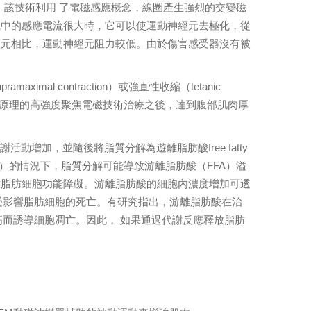
曾用於肌肉訓練，該技術利用 了電磁感應概念，線圈產生強烈的交變磁
織中的感應電流很大時，它可以使運動神經元去極化，從
經元相比，運動神經元阻力較低。由於傷害感受器沒有被
l contraction）或強直性收縮（tetanic
磁刺激原理的高強度聚焦電磁技術治療之後，達到腹部肌肉厚
區域的代謝活動增加，並隨後將脂質分解為遊離脂肪酸free fatty
traction）的情況下，脂質分解可能導致游離脂肪酸（FFA）溢
致脂肪細胞功能障礙。游離脂肪酸的細胞內濃度增加可透
機制，導致受影響脂肪細胞的死亡。有研究指出，游離脂肪酸在治
A升高而誘導細胞凋亡。因此， 如果通過代謝反應釋放脂肪