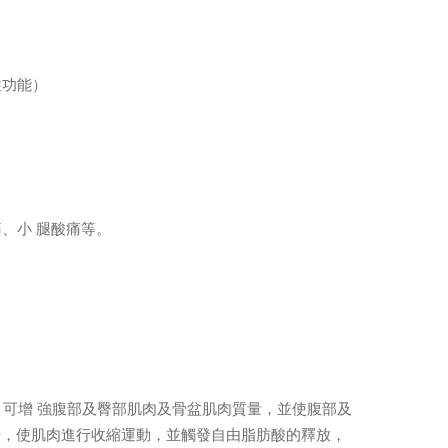
性功能）
、小 腿酸痛等。
，可增 強腹部及臀部肌肉及骨盆肌肉質量，並使腹部及
場，使肌肉進行收縮運動，並觸發自由脂肪酸的釋放，