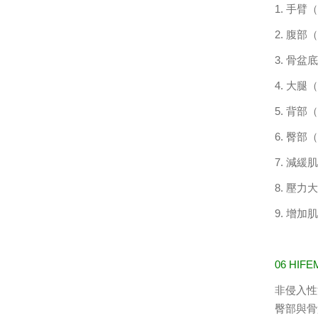
1. 手
2. 腹
3. 骨
4. 大
5. 背
6. 臀部
7. 減
8. 壓
9. 增加
06 HI
非侵入性
臀部與骨