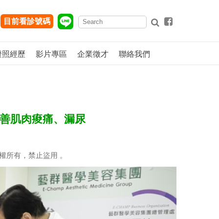
目前看診號碼
證照經歷
影片專區
企業徵才
聯絡我們
改善肌肉痠痛、漏尿
權所有，禁止盜用 。