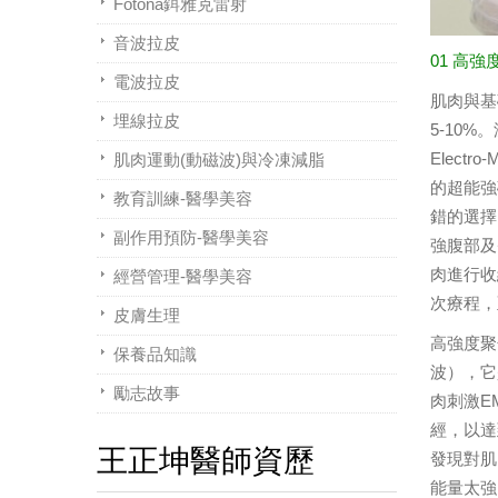
Fotona鉺雅克雷射
音波拉皮
01 高
電波拉皮
肌肉與基
埋線拉皮
5-10%
Electr
肌肉運動(動磁波)與冷凍減脂
的超能強
教育訓練-醫學美容
錯的選擇
副作用預防-醫學美容
強腹部及
肉進行收
經營管理-醫學美容
次療程，
皮膚生理
高強度聚焦電磁
保養品知識
波），它是
勵志故事
肉刺激EM
經，以達
王正坤醫師資歷
發現對肌
能量太強，容