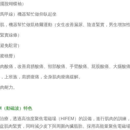
臂（擺脫蝴蝶袖）
部（馬甲線）機器幫忙做仰臥起坐
盆底肌，機器幫忙做凱格爾運動（女生改善漏尿、陰道緊實，男生增加
腿（緊實線條）
部（避免駝背）
（蜜桃臀）
緩肌肉酸痛，改善肩膀酸痛、頸部酸痛、手臂酸痛、屁股酸痛、大腿酸痛
力大，上班族，肩膀痠痛，全身肌肉痠痛緩解。
肌肉耐力。
FEM（動磁波）特色
治療，透過高強度聚焦電磁場（HIFEM）的設備，進行肌肉的訓練
盆肌肉緊實，同時減少皮下與周圍內臟脂肪。採用高能量聚焦電磁