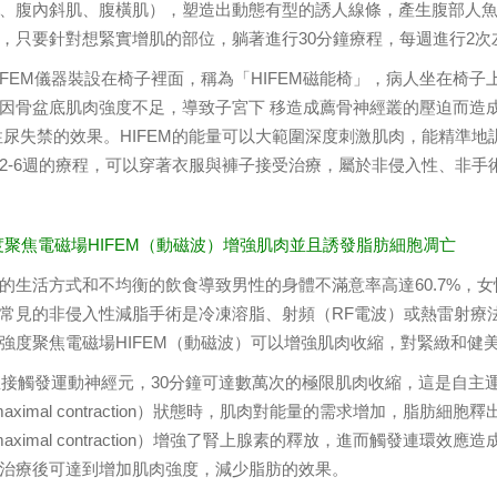
、腹內斜肌、腹橫肌），塑造出動態有型的誘人線條，產生腹部人魚線
，只要針對想緊實增肌的部位，躺著進行30分鐘療程，每週進行2次
IFEM儀器裝設在椅子裡面，稱為「HIFEM磁能椅」，病人坐在椅
因骨盆底肌肉強度不足，導致子宮下 移造成薦骨神經叢的壓迫而造
性尿失禁的效果。HIFEM的能量可以大範圍深度刺激肌肉，能精準地
2-6週的療程，可以穿著衣服與褲子接受治療，屬於非侵入性、非手
強度聚焦電磁場HIFEM（動磁波）增強肌肉並且誘發脂肪細胞凋亡
的生活方式和不均衡的飲食導致男性的身體不滿意率高達60.7%，女性
常見的非侵入性減脂手術是冷凍溶脂、射頻（RF電波）或熱雷射療
強度聚焦電磁場HIFEM（動磁波）可以增強肌肉收縮，對緊緻和健
M直接觸發運動神經元，30分鐘可達數萬次的極限肌肉收縮，這是自主
ramaximal contraction）狀態時，肌肉對能量的需求增加，
amaximal contraction）增強了腎上腺素的釋放，進而觸發
治療後可達到增加肌肉強度，減少脂肪的效果。