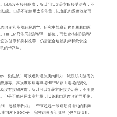
縮。因為沒有接觸皮膚，所以可以穿著衣服接受治療，不
的狀態。但是不能使用太高能量，以免肌肉過度收縮而
肌肉收縮和脂肪細胞凋亡。研究中觀察到腹直肌肌肉厚
HIFEM只能局部影響單一部位，而飲食控制則影響
全面的健康和身材改善，仍需配合運動訓練和飲食控
消耗的卡路里。
tic Technology，動磁波）可以達到增加肌肉耐力、減緩肌肉酸痛的
痛等。高強度聚焦電磁場HIFEM藉由電場的變化，
因為沒有接觸皮膚，所以可以穿著衣服接受治療，不用脫
態。但是不能使用太高能量，以免肌肉過度收縮而受傷。
達到「超極限收縮」，帶來超越一般運動能達到的肌肉
以達到皮下6-8公分，完整刺激腹部肌群（包含腹直肌、