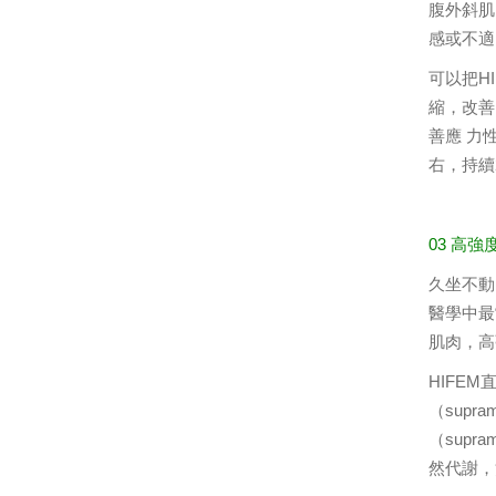
腹外斜肌
感或不適
可以把H
縮，改善
善應 力
右，持續
03 高
久坐不動
醫學中最
肌肉，高
HIFE
（sup
（supr
然代謝，