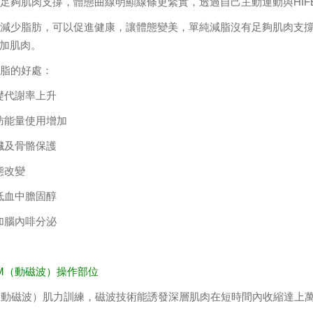
肌：足夠肌肉支撐，體態曲線明顯線條更緊實，透過自己主動運動與HI
脂：減少脂肪，可以促進健康，讓體態變美，單純減脂沒有足夠肌肉支
加肌肉。
肌減脂的好處：
基礎代謝率上升
脂肪能量使用增加
內臟及骨骼保護
態改變
降低血中膽固醇
增加腦內啡分泌
FEM（動磁波）操作部位
M（動磁波）肌力訓練，磁波技術能誘發深層肌肉在短時間內收縮達上