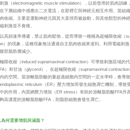
激（electromagnetic muscle stimulation），以前
在下層組織中感應出二次電流，在那裡它與神經元相互作用。當組
肉收縮。主要是運動神經元因其大直徑而被啟動，與其他類型的神
磁刺激並不會痛。
高頻速率傳遞，禁止肌肉鬆弛，從而導致一種稱為超極限收縮（supramaxima
raction）的現象，這種現象無法通過自主肌肉收縮來達到。利用電
腹部脂肪層減少。
限收縮（induced supramaximal contraction）可導致刺激
（FFA）和甘油（glycerol）。在超極限收縮（supramaximal con
內的空間。當游離脂肪酸的量超過細胞內空間的一定水準時，會導
endoplasmic reticulum（ER）壓力增加而發生細胞凋亡
中的作用，內質網壓力增加（ER stress）有助於游離脂肪酸FF
夠高濃度的游離脂肪酸FFA，則脂肪細胞會發生凋亡。
代人為何需要增肌與減脂？