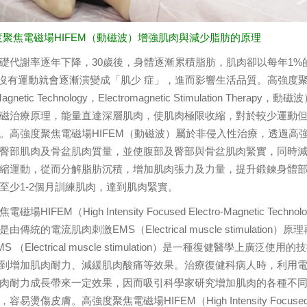
強度聚焦電磁場HIFEM（動磁波）增強肌肉與減少脂肪的原理
礎代謝率逐年下降，30歲後，身體逐漸累積脂肪，肌肉卻以每年1%
。沒有運動就會逐漸演變成「肌少 症」，進而影響生活品質。高強度聚焦電磁場HIF
o-Magnetic Technology，Electromagnetic Stimulati
磁治療原理，能量直達深層肌肉，使肌肉極限收縮，對於較少運動
。高強度聚焦電磁場HIFEM（動磁波）屬於非侵入性治療，透過高強
臀部肌肉及骨盆肌肉質量，並使腹部及臀部與骨盆肌肉緊實，同時
縮運動，從而分解脂肪沉積，增加肌肉張力及力量，提升鍛鍊身體部
至少1-2個月訓練肌肉，達到肌肉緊實。
場HIFEM（High Intensity Focused Electro-Magnetic Technolog
由傳統的電流肌肉刺激EMS（Electrical muscle stimula
S （Electrical muscle stimulation）是一種復健醫
到增加肌肉耐力、減緩肌肉酸痛等效果。治療復健科病人時，利用
肉耐力成長帶來一定效果，因而吸引科學家研究增加肌肉的各種不同
易燙傷皮膚。高強度聚焦電磁場HIFEM（High Intensity Focused E