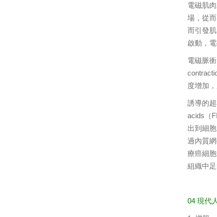
電磁肌肉刺
場，從而
而引發肌
啟動，電
電磁脈衝以
cont
度增加，
誘導的超極
acids
出到細胞
過內質網
療癌細胞
組織中足
04 現