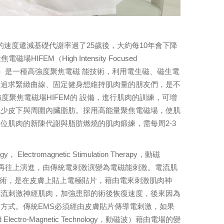
的速度遞減基礎代謝率過了25歲後，大約每10年會下降
EM（High Intensity Focused
on Therapy，動磁波）是一種高強度聚焦電磁 能技術，利用電生磁、磁生電
但追求緊緻曲線、固定健身想維持肌肉量的朋友們，是不
度聚焦電磁場HIFEM的 設備，進行肌肉的訓練，可增
減少皮下與周圍內臟脂肪。採用高能量聚焦電磁場，使肌
位肌肉的新陳代謝與脂肪燃燒的肌肉鍛練，需每周2-3
y， Electromagnetic Stimulation Therapy，動磁
tion）原理再往上演進，由傳統電刺激演變為電磁能刺激。電流肌
學上廣泛使用的技術，是在皮膚上貼上電極貼片，藉由電來刺激肌肉神
電流刺激神經肌肉，加強患部的術後恢復速度，後來因為
方式。傳統EMS必須經由皮膚貼片傳導電刺激，如果
lectro-Magnetic Technology，動磁波）藉由電場的變