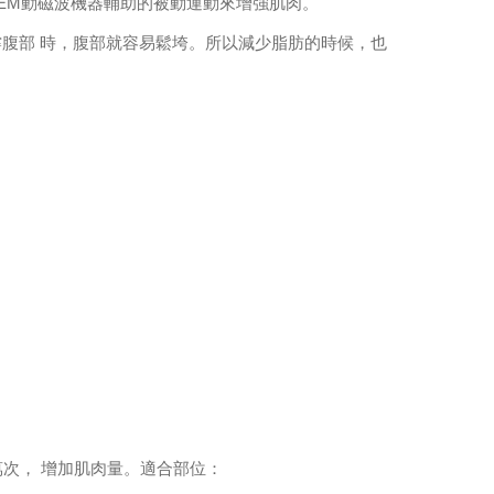
FEM動磁波機器輔助的被動運動來增強肌肉。
撐腹部 時，腹部就容易鬆垮。所以減少脂肪的時候，也
萬次， 增加肌肉量。適合部位：