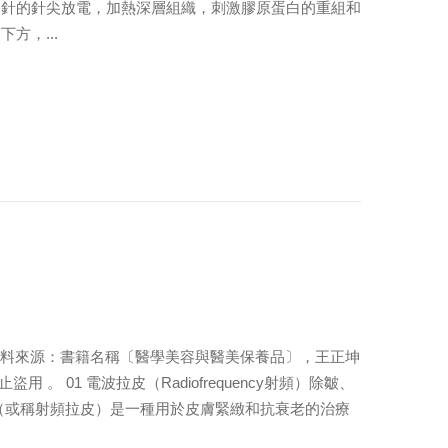
微針的針尖放電，加熱深層組織，刺激膠原蛋白的重組和
方，...
 資料來源：書籍名稱〔醫學美容與醫美保養品〕，王正坤
盜用 。 01 電波拉皮（Radiofrequency射頻）除皺、
或稱射頻拉皮）是一種用於皮膚緊緻和抗衰老的治療