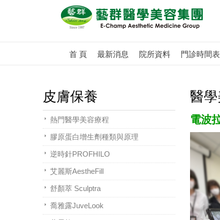
首 頁
最新消息
院所資料
門診時間表
皮膚保養
醫學
電波
熱門醫學美容療程
膠原蛋白增生劑種類與原理
逆時針PROFHILO
艾麗斯AestheFill
舒顏萃 Sculptra
喬雅露JuveLook