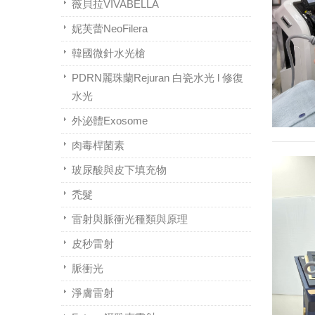
薇貝拉VIVABELLA
妮芙蕾NeoFilera
韓國微針水光槍
PDRN麗珠蘭Rejuran 白瓷水光 l 修復
水光
外泌體Exosome
肉毒桿菌素
玻尿酸與皮下填充物
禿髮
雷射與脈衝光種類與原理
皮秒雷射
脈衝光
淨膚雷射