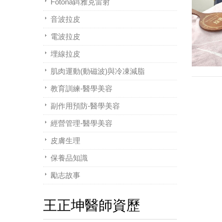
Fotona鉺雅克雷射
音波拉皮
電波拉皮
埋線拉皮
肌肉運動(動磁波)與冷凍減脂
教育訓練-醫學美容
副作用預防-醫學美容
經營管理-醫學美容
皮膚生理
保養品知識
勵志故事
王正坤醫師資歷