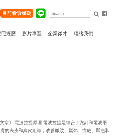
目前看診號碼
證照經歷
影片專區
企業徵才
聯絡我們
y〔衛教文章〕 電波拉提原理 電波拉提是結合了微針和電波兩
皮膚的表皮和真皮組織，改善皺紋、鬆弛、痘疤、凹疤和