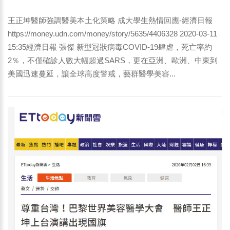
王正坤醫師強調醫美本土化策略 成大學生熱情回應-經濟日報
https://money.udn.com/money/story/5635/4406328 2020-03-11
15:35經濟日報 張傑 新型冠狀病毒COVID-19肆虐，死亡率約
2％，不僅確診人數大幅超過SARS，更在亞洲、歐洲、中東到
美國迅速蔓延，讓全球高度警戒，藝群醫學美容...