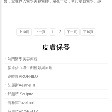
會，全世界的醫學美容醫師，聚在一起，研討最新醫學知識，...
2
上10頁
上一頁
1
下一頁
下10頁
皮膚保養
熱門醫學美容療程
膠原蛋白增生劑種類與原理
逆時針PROFHILO
艾麗斯AestheFill
舒顏萃 Sculptra
喬雅露JuveLook
薇貝拉VIVABELLA