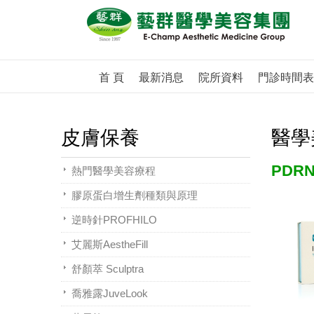
首 頁
最新消息
院所資料
門診時間表
皮膚保養
醫學
PDR
熱門醫學美容療程
膠原蛋白增生劑種類與原理
逆時針PROFHILO
艾麗斯AestheFill
舒顏萃 Sculptra
喬雅露JuveLook