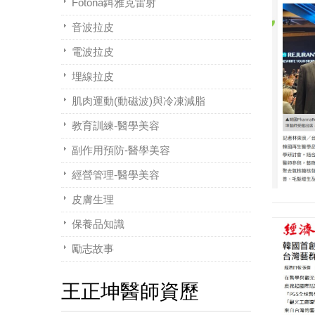
Fotona鉺雅克雷射
音波拉皮
電波拉皮
埋線拉皮
肌肉運動(動磁波)與冷凍減脂
教育訓練-醫學美容
副作用預防-醫學美容
經營管理-醫學美容
皮膚生理
保養品知識
勵志故事
王正坤醫師資歷