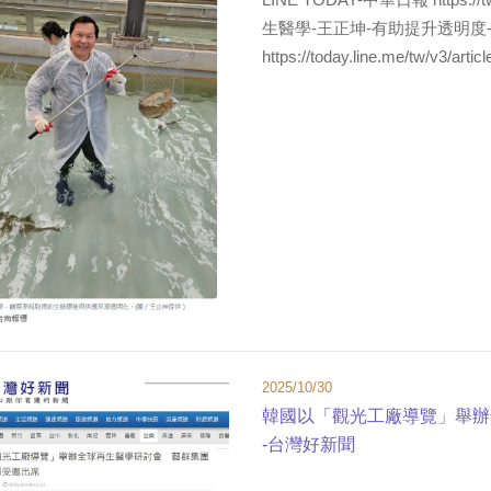
生醫學-王正坤-有助提升透明度-0406
https://today.line.me/tw/v3/art
2025/10/30
韓國以「觀光工廠導覽」舉辦
-台灣好新聞