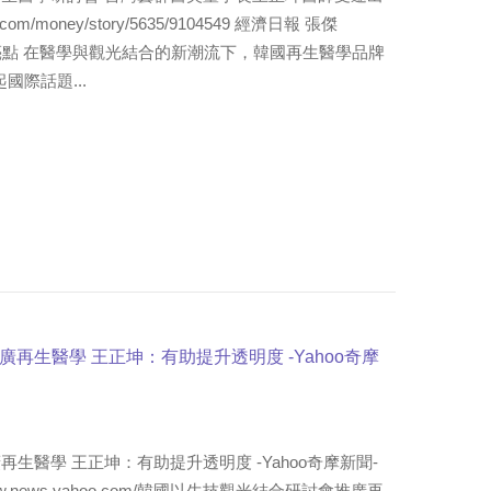
.com/money/story/5635/9104549 經濟日報 張傑
5商情I熱門亮點 在醫學與觀光結合的新潮流下，韓國再生醫學品牌
國際話題...
再生醫學 王正坤：有助提升透明度 -Yahoo奇摩
生醫學 王正坤：有助提升透明度 -Yahoo奇摩新聞-
://tw.news.yahoo.com/韓國以生技觀光結合研討會推廣再