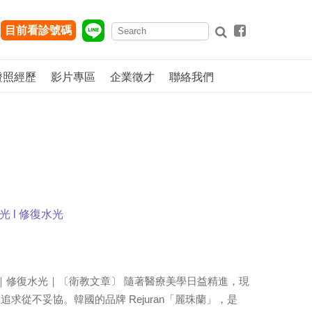
目前看診號碼
證照經歷
影片專區
企業徵才
聯絡我們
水光 l 修復水光
瓷水光｜修復水光｜〔衛教文章〕 隨著醫療美學日益精進，現
求從不妥協。韓國的品牌 Rejuran「麗珠蘭」，是