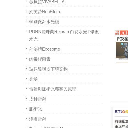
薇貝拉VIVABELLA
妮芙蕾NeoFilera
韓國微針水光槍
PDRN麗珠蘭Rejuran 白瓷水光 l 修復
水光
外泌體Exosome
肉毒桿菌素
玻尿酸與皮下填充物
禿髮
雷射與脈衝光種類與原理
皮秒雷射
脈衝光
淨膚雷射