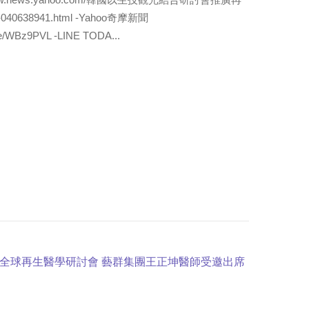
38941.html -Yahoo奇摩新聞
icle/WBz9PVL -LINE TODA...
全球再生醫學研討會 藝群集團王正坤醫師受邀出席