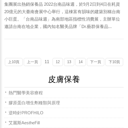
集團展出熱銷保養品 2022台南品味週，於9月2日到4日在耗資
20億元的大臺南會展中心舉行，這棟富有韻味的建築別稱台南
小巨蛋。「台南品味週」為南部地區指標性消費展，主辦單位
邀請台南在地企業，國內知名醫美品牌「Dr.藝群保養品...
11
上10頁
上一頁
12
13
14
下一頁
下10頁
皮膚保養
熱門醫學美容療程
膠原蛋白增生劑種類與原理
逆時針PROFHILO
艾麗斯AestheFill