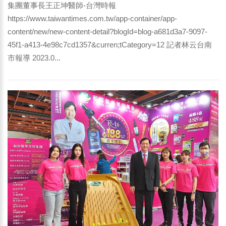
集團董事長王正坤醫師-台灣時報
https://www.taiwantimes.com.tw/app-container/app-
content/new/new-content-detail?blogId=blog-a681d3a7-9097-
45f1-a413-4e98c7cd1357&curren;tCategory=12 記者林云台南
市報導 2023.0...