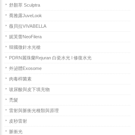
舒顏萃 Sculptra
喬雅露JuveLook
薇貝拉VIVABELLA
妮芙蕾NeoFilera
韓國微針水光槍
PDRN麗珠蘭Rejuran 白瓷水光 l 修復水光
外泌體Exosome
肉毒桿菌素
玻尿酸與皮下填充物
禿髮
雷射與脈衝光種類與原理
皮秒雷射
脈衝光