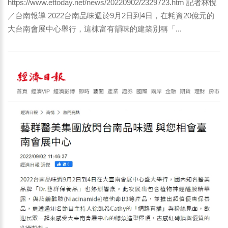
https://www.ettoday.net/news/20220902/2329723.htm 記者林悅
／台南報導 2022台南品味週於9月2日到4日，在耗資20億元的
大台南會展中心舉行，這棟富有韻味的建築別稱「...