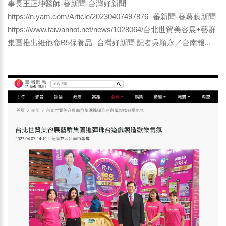
事長王正坤醫師-蕃新聞-台灣好新聞
https://n.yam.com/Article/20230407497876 -蕃新聞-蕃薯藤新聞
https://www.taiwanhot.net/news/1028064/台北世貿美容展+藝群
集團推出維他命B5保養品 -台灣好新聞 記者吳順永／台南報...