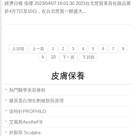
經濟日報 張傑 2023/04/07 16:01:30 2023台北世貿美容化妝品展
於4月7日至10日，在台北世貿一館盛大...
上10頁
上一頁
1
2
3
4
5
6
7
8
10
9
下一頁
下10頁
皮膚保養
熱門醫學美容療程
膠原蛋白增生劑種類與原理
逆時針PROFHILO
艾麗斯AestheFill
舒顏萃 Sculptra