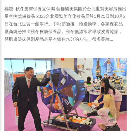
日到10月2日在台北世貿一館舉行。-2
標題: 秋冬皮膚保養宜保濕 藝群醫美集團於台北世貿美容展推出
星空搖獎保養品 2023台北國際美容化妝品展於9月29日到10月2
日在台北世貿一館舉行。中秋節過後，恰逢換季，各家保養品
廠商紛紛推出秋冬皮膚保養品。秋冬低溫常常導致皮膚乾燥，
替肌膚塗抹保濕產品是基本鎖住水分的方法，很多美妝...