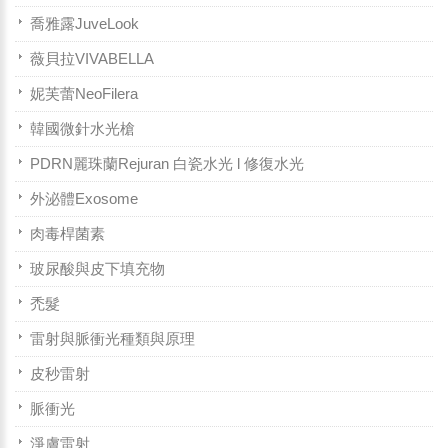
喬雅露JuveLook
薇貝拉VIVABELLA
妮芙蕾NeoFilera
韓國微針水光槍
PDRN麗珠蘭Rejuran 白瓷水光 l 修復水光
外泌體Exosome
肉毒桿菌素
玻尿酸與皮下填充物
禿髮
雷射與脈衝光種類與原理
皮秒雷射
脈衝光
淨膚雷射