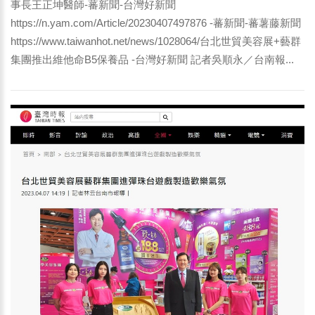
事長王正坤醫師-蕃新聞-台灣好新聞
https://n.yam.com/Article/20230407497876 -蕃新聞-蕃薯藤新聞
https://www.taiwanhot.net/news/1028064/台北世貿美容展+藝群
集團推出維他命B5保養品 -台灣好新聞 記者吳順永／台南報...