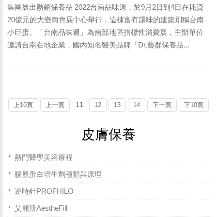
集團展出熱銷保養品 2022台南品味週，於9月2日到4日在耗資
20億元的大臺南會展中心舉行，這棟富有韻味的建築別稱台南
小巨蛋。「台南品味週」為南部地區指標性消費展，主辦單位
邀請台南在地企業，國內知名醫美品牌「Dr.藝群保養品...
11
上10頁
上一頁
12
13
14
下一頁
下10頁
皮膚保養
熱門醫學美容療程
膠原蛋白增生劑種類與原理
逆時針PROFHILO
艾麗斯AestheFill