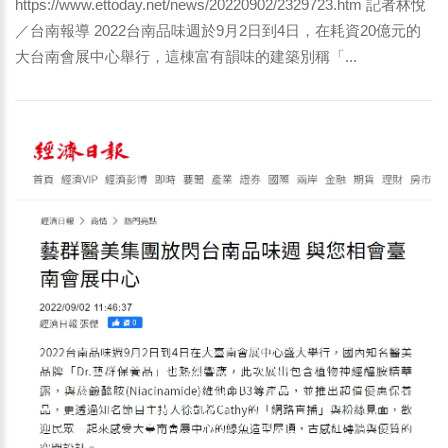
https://www.ettoday.net/news/20220902/2329723.htm 記者林悅
／台南報導 2022台南品味週於9月2日到4日，在耗資20億元的
大台南會展中心舉行，這棟富有韻味的建築別稱「...