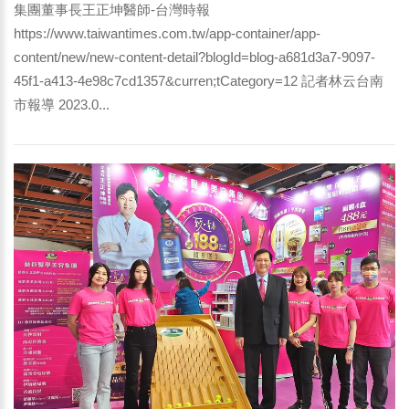
集團董事長王正坤醫師-台灣時報
https://www.taiwantimes.com.tw/app-container/app-
content/new/new-content-detail?blogId=blog-a681d3a7-9097-
45f1-a413-4e98c7cd1357&curren;tCategory=12 記者林云台南
市報導 2023.0...