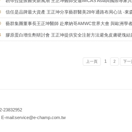
韌帶拉提掀醫美新風潮 王正坤醫師受邀IMCAS Asia與國際專家
7
信任是品牌最大資產 王正坤分享藝群醫美28年通路布局心法 -東森新
8
藝群集團董事長王正坤醫師 赴摩納哥AMWC世界大會 與歐洲學者
0
膠原蛋白增生劑研討會 王正坤提供安全注射方法避免皮膚硬塊結節 -
4
1
上一頁
2
下一
3832952
:service@e-champ.com.tw