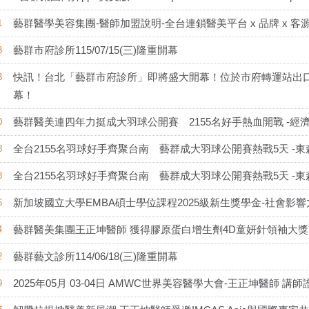
藝群醫學美容集團-醫師加盟說明-全台連鎖醫美平台 x 品牌 x 客源
1
藝群市府診所115/07/15(三)隆重開幕
3
快訊！台北「藝群市府診所」即將盛大開幕！位於市府轉運站出口，黃
3
幕！
藝群醫美連四年力挺成大羽球公開賽 2155名好手熱血開戰 -經
0
全台2155名羽球好手齊聚台南 藝群成大羽球公開賽熱戰5天 -東森新聞
8
全台2155名羽球好手齊聚台南 藝群成大羽球公開賽熱戰5天 -東森新聞
8
新加坡國立大學EMBA碩士學位課程2025級新生獎學金-社會影響
6
藝群醫美集團王正坤醫師 獲得膠原蛋白增生劑4D童妍針領袖大獎 
4
藝群藝文診所114/06/18(三)隆重開幕
2
2025年05月 03-04日 AMWC世界美容醫學大會-王正坤醫師 講師
9