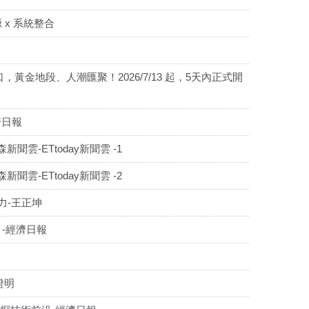
 x 系統整合
金地段、人潮匯聚！2026/7/13 起，5天內正式開
濟日報
雲-ETtoday新聞雲 -1
雲-ETtoday新聞雲 -2
力-王正坤
-經濟日報
證明