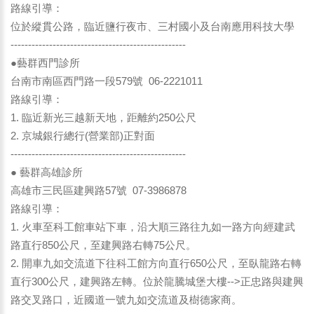
路線引導：
位於縱貫公路，臨近鹽行夜市、三村國小及台南應用科技大學
--------------------------------------------------
●藝群西門診所
台南市南區西門路一段579號 06-2221011
路線引導：
1. 臨近新光三越新天地，距離約250公尺
2. 京城銀行總行(營業部)正對面
--------------------------------------------------
● 藝群高雄診所
高雄市三民區建興路57號 07-3986878
路線引導：
1. 火車至科工館車站下車，沿大順三路往九如一路方向經建武
路直行850公尺，至建興路右轉75公尺。
2. 開車九如交流道下往科工館方向直行650公尺，至臥龍路右轉
直行300公尺，建興路左轉。位於龍騰城堡大樓-->正忠路與建興
路交叉路口，近國道一號九如交流道及樹德家商。