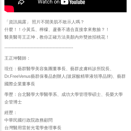
「資訊揭露」 照片不開美肌不敢示人嗎？
什麼！！小黃瓜、檸檬、蘆薈不適合直接拿來敷臉？！
醫美醫哥王正坤，教你正確方法美顏內外雙效招桃花！
-----------------------------------------------
王正坤醫師：
現任：藝群醫學美容集團董事長、藝群皮膚科診所院長、
Dr.FreeVenus藝群保養品創辦人(玻尿酸精華液領導品牌)、藝群
國際企業董事長
學歷：台北醫學大學醫學系、成功大學管理學碩士、長榮大學
企管博士
經歷：
中華民國行政院政務顧問
台灣醫用雷射光電學會理事長