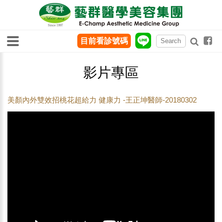
目前看診號碼
影片專區
美顏內外雙效招桃花超給力 健康力 -王正坤醫師-20180302