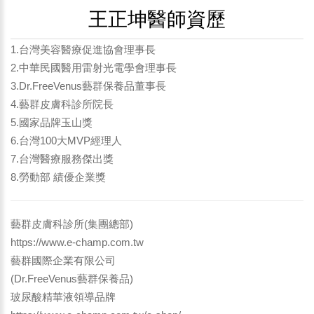
王正坤醫師資歷
1.台灣美容醫療促進協會理事長
2.中華民國醫用雷射光電學會理事長
3.Dr.FreeVenus藝群保養品董事長
4.藝群皮膚科診所院長
5.國家品牌玉山獎
6.台灣100大MVP經理人
7.台灣醫療服務傑出獎
8.勞動部 績優企業獎
藝群皮膚科診所(集團總部)
https://www.e-champ.com.tw
藝群國際企業有限公司
(Dr.FreeVenus藝群保養品)
玻尿酸精華液領導品牌