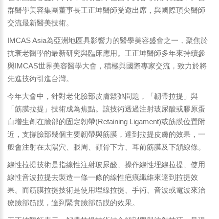
群醫學美容集團董事長王正坤醫師受邀出席，與國際頂尖醫師
交流最新醫美技術。
IMCAS Asia為亞洲地區具影響力的醫學美容盛會之一，聚焦於
抗衰老醫學的最新研究與臨床應用。王正坤醫師多年來持續參
與IMCAS世界美容醫學大會，積極與國際專家交流，致力於將
先進技術引進台灣。
今年大會中，針對老化臉部皮膚鬆弛問題，「韌帶拉提」與
「筋膜拉提」技術成為焦點。該技術透過注射玻尿酸或膠原蛋
白增生劑在臉部的固定韌帶(Retaining Ligament)或筋膜位置附
近，支撐臉部幾個主要韌帶與筋膜，達到拉提皮膚的效果，一
般會注射在太陽穴、眼周、顴骨下方、耳前筋膜及下頷線條。
線性拉提技術是指線性注射玻尿酸、操作線性埋線拉提、使用
線性音波拉提去製造一條一條的線性疤痕纖維來達到拉提效
果。而筋膜拉提技術是使用埋線拉提、手術、音波或電波來治
療臉部筋膜，達到緊實臉部筋膜的效果。