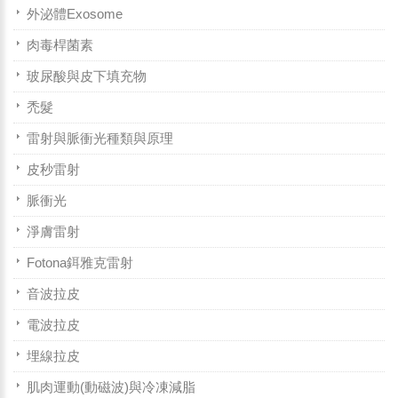
外泌體Exosome
肉毒桿菌素
玻尿酸與皮下填充物
禿髮
雷射與脈衝光種類與原理
皮秒雷射
脈衝光
淨膚雷射
Fotona鉺雅克雷射
音波拉皮
電波拉皮
埋線拉皮
肌肉運動(動磁波)與冷凍減脂