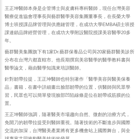
王正坤醫師本身是企管博士與皮膚科專科醫師，現任台灣美容
醫療促進協會理事長與藝群醫學美容集團董事長，在長榮大學
博士班授課品牌管理與供應鏈管理，在成功大學EMBA碩士班授
課連鎖品牌經營管理，在成功大學附設醫院授課美容醫學20多
年。
藝群醫美集團旗下有1家Dr.藝群保養品公司與20家藝群醫美診所
分布在台灣六都直轄市。他長期撰寫美容醫學的醫學教科書與
醫學論文，藉由醫學知識來培訓醫師。
針對韌帶拉提，王正坤醫師也特別著作「醫學美容與醫美保養
品」書籍，在書中詳細畫出臉部韌帶的位置，供醫師與民眾學
習，民眾也可以簡單發現臉部凹陷線條是位在韌帶或筋膜的位
置。
王正坤醫師強調，隨著醫美市場趨向自然、微創的治療方式，
免開刀的韌帶拉提受到醫師重視。隨著技術的不斷進步與國際
交流的加深，台灣醫美產業將有更多機會站上國際舞台，與全
球專家共同推動醫美技術的發展。