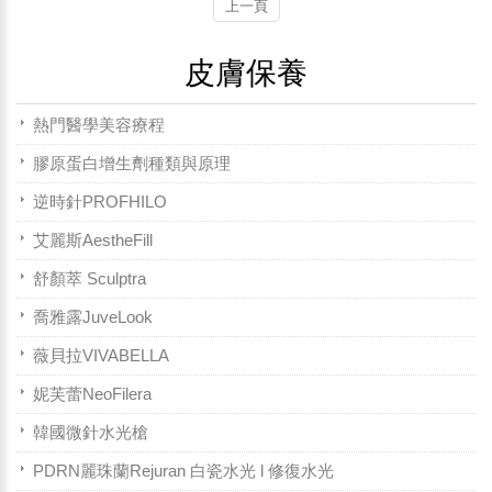
上一頁
皮膚保養
熱門醫學美容療程
膠原蛋白增生劑種類與原理
逆時針PROFHILO
艾麗斯AestheFill
舒顏萃 Sculptra
喬雅露JuveLook
薇貝拉VIVABELLA
妮芙蕾NeoFilera
韓國微針水光槍
PDRN麗珠蘭Rejuran 白瓷水光 l 修復水光