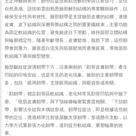
王正坤醫師表示，韌帶拉提技術結合解剖學與注射技巧，呈現
自然美感。該技術需由熟悉臉部解剖結構的專業醫師操作，以
確保安全性與有效性。臉部韌帶是支撐臉部皮膚的結構，連接
皮膚、皮下組織與深層骨骼結構之間的重要纖維束，主要功能
為固定軟組織的位置，避免臉皮往下滑動，維持面部立體結構
與輪廓穩定性。隨著年齡增長，皮膚鬆弛，脂肪下滑，這些韌
帶會因重力、膠原蛋白流失與筋膜鬆弛而逐漸延展，導致面部
軟組織下垂與臉型變形。
臉部皺紋從淚溝韌帶下方，沿著兩頰的「顴骨皮膚韌帶」產生
凹陷的印地安紋，也是常見的老化現象。臉部的主要韌帶很
多，包括「眼周韌帶」支撐眼周組織，與眼袋形成有關。
「顴韌帶」穩定顴骨區軟組織，老化時常見顴骨凹陷與中臉下
垂。「咬肌皮膚韌帶」與下顎線條輪廓緊實度相關。「下頷韌
帶」影響法令紋與木偶紋形成。韌帶拉提法，即是根據這些韌
帶的定位，透過精準注射玻尿酸支撐韌帶，形成懸吊支點，以
力學方式重新張力化韌帶，達到提升軟組織、重塑輪廓的效
果。