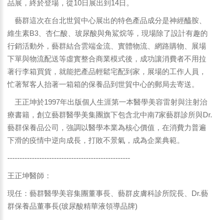
品展，終於登場，從10日展出到14日。
藝群這次在台北世貿中心展出的特色產品成分是神經醯胺、
維生素B3、杏仁酸、玻尿酸與角鯊烷等，現場除了設計有趣的
行銷活動外，藝群結合雲端金流、實體物流、網路購物、展場
下單與物流配送等虛實整合商業模式後，成功讓消費者不用拉
著行李箱買貨，就能把產品輕鬆宅配到家，展場的工作人員，
忙著幫客人抬著一箱箱的保養品到世貿中心的郵局去寄送。
王正坤於1997年出版個人生涯第一本醫學美容雷射與注射治
療書籍，創立藝群醫學美集團旗下包含北中南7家藝群診所與Dr.
藝群保養品公司，強調以醫學本業為核心價值，在消費力普遍
下滑的疫情中逆向成長，打敗不景氣，成為企業典範。
--------------------------------------------------
王正坤醫師：
現任：藝群醫學美容集團董事長、藝群皮膚科診所院長、Dr.藝
群保養品董事長(玻尿酸精華液領導品牌)