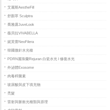
艾麗斯AestheFill
舒顏萃 Sculptra
喬雅露JuveLook
薇貝拉VIVABELLA
妮芙蕾NeoFilera
韓國微針水光槍
PDRN麗珠蘭Rejuran 白瓷水光 l 修復水光
外泌體Exosome
肉毒桿菌素
玻尿酸與皮下填充物
禿髮
雷射與脈衝光種類與原理