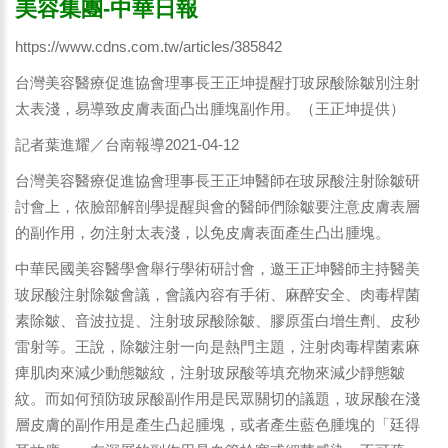
美容集團-中華日報
https://www.cdns.com.tw/articles/385842
台灣美容醫療促進協會理事長王正坤提醒打玻尿酸除皺別注射
太表淺，易導致皮膚表面凸出腫塊副作用。（王正坤提供）
記者葉進耀／台南報導2021-04-12
台灣美容醫療促進協會理事長王正坤醫師在玻尿酸注射除皺研
討會上，依臉部解剖學提醒與會的醫師們除皺要注意皮膚表層
的副作用，勿注射太表淺，以免皮膚表面產生凸出腫塊。
中華民國美容醫學會舉行學術研討會，邀王正坤醫師主持醫美
玻尿酸注射除皺會議，會議內容有手術、麻醉安全、肉毒桿菌
素除皺、音波拉提、注射玻尿酸除皺、膠原蛋白增生劑、皮秒
雷射等。王說，除皺注射一向是熱門主題，注射肉毒桿菌素麻
痺肌肉來減少動態皺紋，注射玻尿酸等填充物來減少靜態皺
紋。而如何預防玻尿酸副作用是民眾關切的議題，玻尿酸在淺
層皮膚的副作用是產生凸起腫塊，或者產生藍色腫塊的「廷得