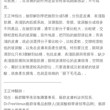
耳效應」，在深層的副作用是血管栓塞或細菌感染，不可疏
忽。
王正坤指出，臉部解剖學把臉部分成5層，分別是皮膚、表淺脂
肪層、表淺肌肉筋膜系統、深層脂肪、骨膜。玻尿酸分成很多
不同產品，在臉部深層，通常注射分子量比較大，比較硬，交
聯程度較高的玻尿酸，當作地基，把凹陷的臉部撐起來；而表
淺的皮膚，就必須選擇分子量比較小，比較柔軟，交聯程度較
低的玻尿酸，以免在皮膚表面產生硬塊。特別要注意，眼睛淚
溝部位只有3層解剖結構，包括皮膚、表淺筋膜與骨膜等，缺少
表淺脂肪層與深層脂肪層；眼睛淚溝部位的皮膚很薄，空間很
小，屬於注射難度較高的部位，只要過量或注射過硬的玻尿
酸，就會產生腫塊，也就是俗稱的「眼下毛毛蟲」。
-----------------------------------------------
王正坤醫師：
現任：藝群醫學美容集團董事長、藝群皮膚科診所院長、
Dr.FreeVenus藝群保養品創辦人(玻尿酸精華液領導品牌)、藝群