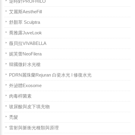
逆時針PROFHILO
艾麗斯AestheFill
舒顏萃 Sculptra
喬雅露JuveLook
薇貝拉VIVABELLA
妮芙蕾NeoFilera
韓國微針水光槍
PDRN麗珠蘭Rejuran 白瓷水光 l 修復水光
外泌體Exosome
肉毒桿菌素
玻尿酸與皮下填充物
禿髮
雷射與脈衝光種類與原理