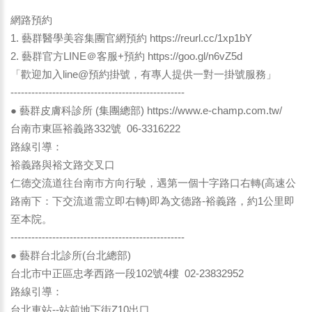
網路預約
1. 藝群醫學美容集團官網預約
https://reurl.cc/1xp1bY
2. 藝群官方LINE＠客服+預約
https://goo.gl/n6vZ5d
「歡迎加入line@預約掛號，有專人提供一對一掛號服務」
--------------------------------------------------
● 藝群皮膚科診所 (集團總部)
https://www.e-champ.com.tw/
台南市東區裕義路332號 06-3316222
路線引導：
裕義路與裕文路交叉口
仁德交流道往台南市方向行駛，遇第一個十字路口右轉(高速公
路南下：下交流道需立即右轉)即為文德路-裕義路，約1公里即
至本院。
--------------------------------------------------
● 藝群台北診所(台北總部)
台北市中正區忠孝西路一段102號4樓 02-23832952
路線引導：
台北車站--站前地下街Z10出口