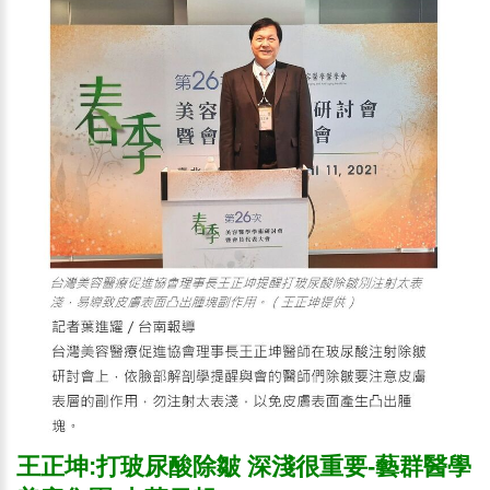
王正坤:打玻尿酸除皺 深淺很重要-藝群醫學