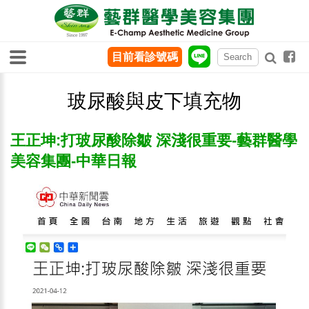
目前看診號碼
玻尿酸與皮下填充物
王正坤:打玻尿酸除皺 深淺很重要-藝群醫學
美容集團-中華日報