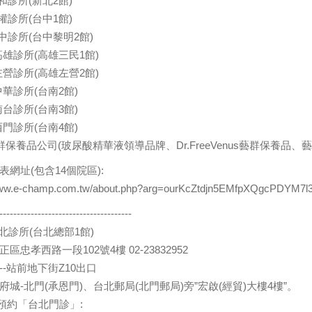
和診所(新北2館)
權診所(台中1館)
中診所(台中黎明2館)
高雄診所(高雄三民1館)
左營診所(高雄左營2館)
中華診所(台南2館)
南台診所(台南3館)
西門診所(台南4館)
.藝群保養品公司(玻尿酸精華液領導品牌、Dr.FreeVenus藝群保養品
表網址(包含14個院區):
/www.e-champ.com.tw/about.php?arg=ourKcZtdjn5EMfpXQgcPDYM7l
--------------------------------------
台北診所(台北總部1館)
區忠孝西路一段102號4樓 02-23832952
--站前地下街Z10出口
府城-北門(承恩門)、台北郵局(北門郵局)旁”宏啟(經貿)大樓4樓”。
p預約「台北門診」: