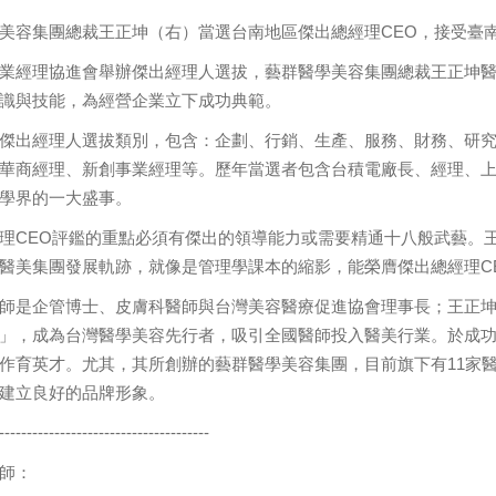
美容集團總裁王正坤（右）當選台南地區傑出總經理CEO，接受臺
業經理協進會舉辦傑出經理人選拔，藝群醫學美容集團總裁王正坤醫師
識與技能，為經營企業立下成功典範。
傑出經理人選拔類別，包含：企劃、行銷、生產、服務、財務、研究
華商經理、新創事業經理等。歷年當選者包含台積電廠長、經理、
學界的一大盛事。
理CEO評鑑的重點必須有傑出的領導能力或需要精通十八般武藝。
醫美集團發展軌跡，就像是管理學課本的縮影，能榮膺傑出總經理C
師是企管博士、皮膚科醫師與台灣美容醫療促進協會理事長；王正坤於
」，成為台灣醫學美容先行者，吸引全國醫師投入醫美行業。於成功
作育英才。尤其，其所創辦的藝群醫學美容集團，目前旗下有11家醫
建立良好的品牌形象。
--------------------------------------
師：