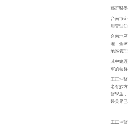
藝群醫學
台南市企
用管理知
台南地區
理、全球
地區管理
其中總經
軍的藝群
王正坤醫
老有妙方
醫學生，
醫美界已
------------
王正坤醫