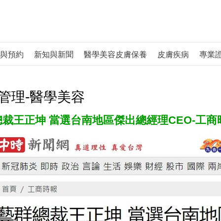
與預約
新知與新聞
醫學美容皮膚保養
皮膚疾病
專業
管理-醫學美容
裁王正坤 當選台南地區傑出總經理CEO-工商