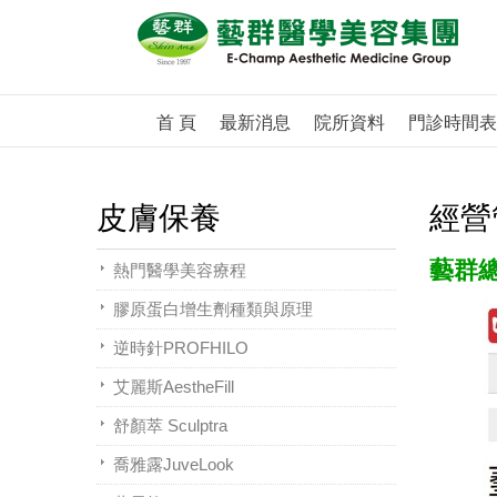
首 頁
最新消息
院所資料
門診時間表
皮膚保養
經營
藝群總
熱門醫學美容療程
膠原蛋白增生劑種類與原理
逆時針PROFHILO
艾麗斯AestheFill
舒顏萃 Sculptra
喬雅露JuveLook