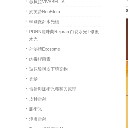
薇貝拉VIVABELLA
妮芙蕾NeoFilera
韓國微針水光槍
PDRN麗珠蘭Rejuran 白瓷水光 l 修復
水光
外泌體Exosome
肉毒桿菌素
玻尿酸與皮下填充物
禿髮
雷射與脈衝光種類與原理
皮秒雷射
脈衝光
淨膚雷射