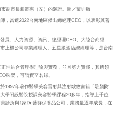
南市副市長趙卿惠（左）的頒證。圖／葉圳轍
，當選2022台南地區傑出總經理CEO，以表彰其善
發展、人力資源、資訊、總經理CEO、大陸台商經
上市上櫃公司專業經理人、五星級酒店總經理等，是台南
王正坤結合管理學理論與實務，並且努力實踐，其所領
EO殊榮，可謂實至名歸。
1997年著作醫學美容雷射與注射皺紋書籍「駐顏防
大學附設醫院授課美容醫學課程20多年，指導上千位
美診所與1家Dr.藝群保養品公司，業務量逐年成長，在