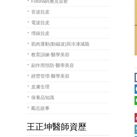
Fotona鉺雅克雷射
音波拉皮
電波拉皮
埋線拉皮
肌肉運動(動磁波)與冷凍減脂
教育訓練-醫學美容
副作用預防-醫學美容
經營管理-醫學美容
皮膚生理
保養品知識
勵志故事
王正坤醫師資歷