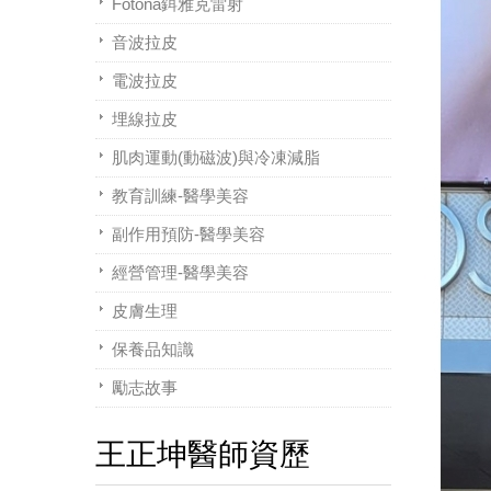
Fotona鉺雅克雷射
音波拉皮
電波拉皮
埋線拉皮
肌肉運動(動磁波)與冷凍減脂
教育訓練-醫學美容
副作用預防-醫學美容
經營管理-醫學美容
皮膚生理
保養品知識
勵志故事
王正坤醫師資歷