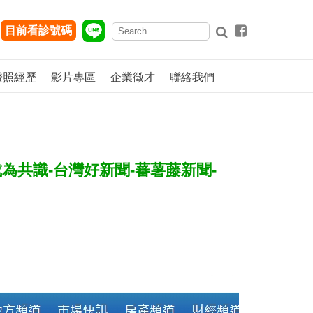
目前看診號碼
證照經歷
影片專區
企業徵才
聯絡我們
為共識-台灣好新聞-蕃薯藤新聞-