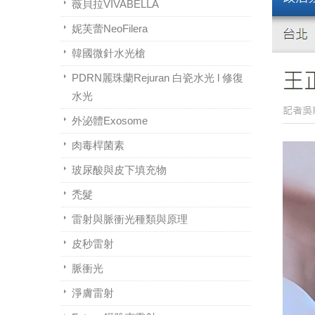
薇貝拉VIVABELLA
妮芙蕾NeoFilera
韓國微針水光槍
PDRN麗珠蘭Rejuran 白瓷水光 l 修復
水光
外泌體Exosome
肉毒桿菌素
玻尿酸與皮下填充物
禿髮
雷射與脈衝光種類與原理
皮秒雷射
脈衝光
淨膚雷射