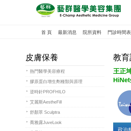
首 頁
最新消息
院所資料
門診時間表
皮膚保養
教育
王正
熱門醫學美容療程
HiN
膠原蛋白增生劑種類與原理
逆時針PROFHILO
艾麗斯AestheFill
舒顏萃 Sculptra
喬雅露JuveLook