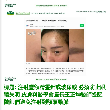
標題: 注射豐額精靈針或玻尿酸 必須防止眼
睛失明 皮膚科醫學會座長王正坤醫師提醒
醫師們避免注射到額頭動脈