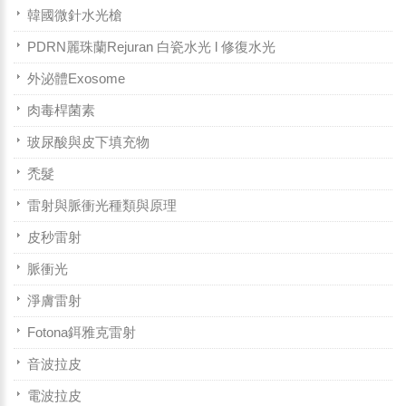
韓國微針水光槍
PDRN麗珠蘭Rejuran 白瓷水光 l 修復水光
外泌體Exosome
肉毒桿菌素
玻尿酸與皮下填充物
禿髮
雷射與脈衝光種類與原理
皮秒雷射
脈衝光
淨膚雷射
Fotona鉺雅克雷射
音波拉皮
電波拉皮