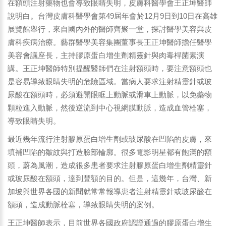
在額頭注射藥物也會導致眼睛失明，皮膚科醫學會王正坤醫師
說明白。台灣皮膚科醫學會第49屆年會於12月9日到10日在高雄
展覽館舉行，來自國內外的醫師齊聚一堂，探討醫學美容與皮
膚科疾病治療。藝群醫學美容集團董事長王正坤醫師擔任醫學
美容會議座長，主持膠原蛋白增生劑精靈針與肉毒桿菌素演
講。王正坤醫師特別提醒醫師們在注射額頭時，要注意額頭也
是容易導致眼睛失明的危險區域。當病人要求注射精靈針或玻
尿酸在額頭時，必須避開眼眶上動脈或滑車上動脈，以免藥物
顆粒進入動脈，然後逆流到中心視網膜動脈，造成血管栓塞，
導致眼睛失明。
最近幾年流行注射膠原蛋白增生劑或玻尿酸在凹陷的皮膚，來
填補凹陷的皺紋與打造臉部輪廓。很多電影明星都有飽滿的額
頭，蔚為風潮，造成很多患者要求注射膠原蛋白增生劑精靈針
或玻尿酸在額頭，達到豐額的目的。但是，這幾年，台灣、新
加坡與世界各國的新聞就常常報導患者注射精靈針或玻尿酸在
額頭，造成動脈栓塞，導致眼睛失明的案例。
王正坤醫師表示，目前世界各國政府認證通過的膠原蛋白增生