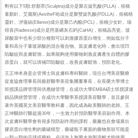
劑有以下5類:舒顏萃(Sculptra)成分是聚左旋乳酸(PLLA)，俗稱
童顏針。艾麗斯(AestheFill)成分是聚雙旋乳酸(PDLLA)，俗稱精
靈針。洢蓮絲(Ellanse)成分是聚己內酯(PCL)，俗稱少女針。瑞
得喜(Radiesse)成分是羥基磷灰石鈣(CaHA)，俗稱晶亮瓷。玻
尿酸當中也有少部分種類可以刺激膠原蛋白增生，例如低分子
量和高分子量玻尿酸的混合複合物。當皮膚老化時，會出現凹
陷皺紋與皮膚鬆弛，如果能夠使用藥物刺激皮膚產生自體的膠
原蛋白，就可以填補凹陷皺紋，改善皮膚鬆弛，預防老化。
王正坤本身是企管博士與皮膚科專科醫師，現任台灣美容醫療
促進協會理事長與藝群醫學美容集團董事長，在長榮大學博士
班授課品牌管理與供應鏈管理，在成功大學EMBA碩士班授課連
鎖品牌經營管理，在成功大學醫學系授課美容醫學，並且參與
著作英國英文美容醫學教科書，因此成為歐美醫師的老師。王
正坤醫師行醫超過30年，一生致力於預防醫學美容副作用。本
次皮膚科醫學會有很多預防副作用的課程，藥廠也在會場展出
膠原蛋白增生劑的藥罐模型，藥罐瓶子裏面的藥物形狀可能是
一顆一顆的晶球或藥粉，必須加入無菌水泡製溶解才能使用，