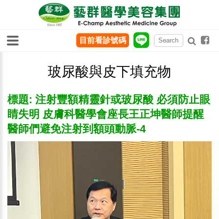
目前看診號碼
玻尿酸與皮下填充物
標題: 注射豐額精靈針或玻尿酸 必須防止眼
睛失明 皮膚科醫學會座長王正坤醫師提醒
醫師們避免注射到額頭動脈-4