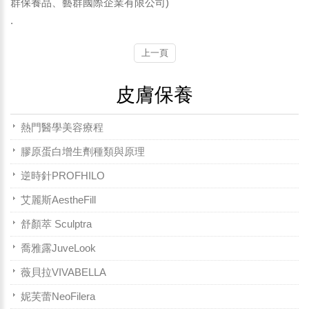
群保養品、藝群國際企業有限公司)
.
上一頁
皮膚保養
熱門醫學美容療程
膠原蛋白增生劑種類與原理
逆時針PROFHILO
艾麗斯AestheFill
舒顏萃 Sculptra
喬雅露JuveLook
薇貝拉VIVABELLA
妮芙蕾NeoFilera