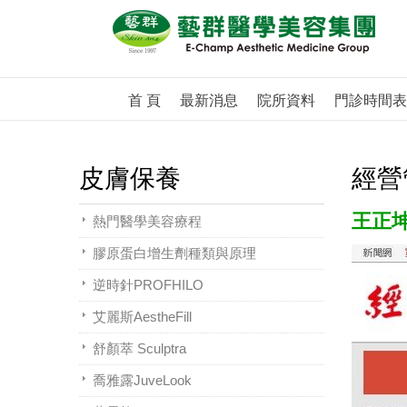
首 頁
最新消息
院所資料
門診時間表
皮膚保養
經營
王正坤
熱門醫學美容療程
膠原蛋白增生劑種類與原理
逆時針PROFHILO
艾麗斯AestheFill
舒顏萃 Sculptra
喬雅露JuveLook