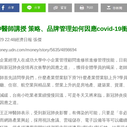
醫師講授 策略、品牌管理如何因應covid-19
9-29 22:48經濟日報 張傑
money.udn.com/money/story/5635/4898694
企業經理人在成功大學中小企業管理顧問進修班進修管理技能，日
與新冠肺炎疫情再次衝擊的因應之道」，獲得全體學員的喝采，老
師首先請問學員們，什麼產業營業額下滑?什麼產業營業額上升?學
廳、住宿、航空業與精品業，營業上升的是房地產、建築業、貨運
減緩，台南小吃業者業績慢慢回溫，可是冬天又將來臨，新冠肺炎
因應之道。
王正坤醫師表示，受到新冠肺炎影響，有傳染的可能，只要是「非
而網路產業興起，採用視訊會議、雲端儲存、電子設備等等可以繼