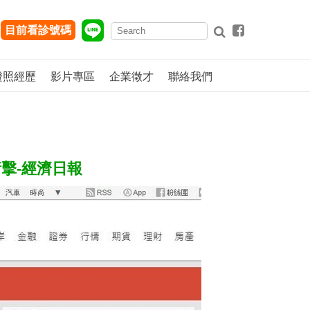
目前看診號碼
證照經歷
影片專區
企業徵才
聯絡我們
衝擊-經濟日報