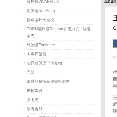
薇貝拉VIVABELLA
妮芙蕾NeoFilera
韓國微針水光槍
PDRN麗珠蘭Rejuran 白瓷水光 l 修復
水光
外泌體Exosome
肉毒桿菌素
玻尿酸與皮下填充物
禿髮
雷射與脈衝光種類與原理
皮秒雷射
脈衝光
淨膚雷射