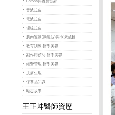
Fotona鉺雅克雷射
音波拉皮
電波拉皮
埋線拉皮
肌肉運動(動磁波)與冷凍減脂
教育訓練-醫學美容
副作用預防-醫學美容
經營管理-醫學美容
皮膚生理
保養品知識
勵志故事
王正坤醫師資歷