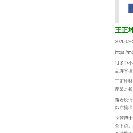
王正坤
2020-0
https://
很多中小
品牌管理
王正坤醫
產業是餐
隨著疫情
師亦提出
企管博士
會下滑。