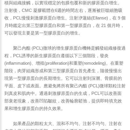
積與組織接觸，以實現穩定的包膜包覆和新的膠原蛋白增生。
注射後，CMC 凝膠載體在6週的時間左右，逐漸被巨噬細胞吸
收，PCL慢慢刺激膠原蛋白增生。注射洢蓮絲(Ellanse)，在 9 個
月時鑑定出第三型膠原蛋白和第一型膠原蛋白，在 21 個月時，
可以發現主要是第一型膠原蛋白的增生。
聚己內酯 (PCL)微球的增生膠原蛋白機轉是觸發組織修復過
程，PCL誘導的新生膠原蛋白遵循以下三個階段，發炎
(inflammation)、增殖(proliferation)和重塑(remodeling)。在重塑
階段，肉芽組織形成和第三型膠原蛋白首先產生，隨後慢慢出
現第一型膠原蛋白的長期增生。它可以注射到深層、骨膜前的
平面、皮下或表面。應避免將所有聚己內酯 (PCL)微球顆粒注射
到真皮和肌肉中。通過刺激膠原蛋白的生成，PCL可以改善面
部衰老現象，改善凹陷皺紋，改善輪廓鬆弛，提供即時填充效
果和增生膠原蛋白的持久效果。
如果產品的顆粒太大、混和不均勻、注射不均勻、注射在