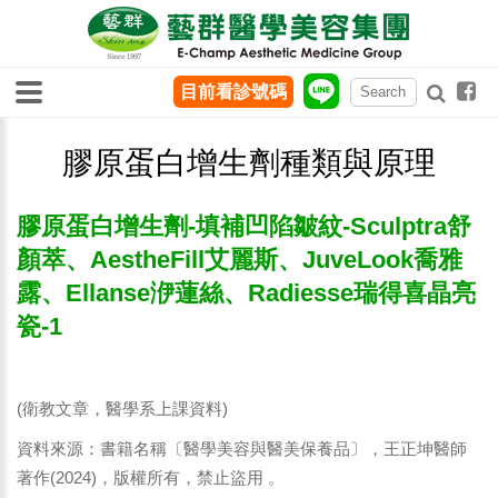
目前看診號碼
膠原蛋白增生劑種類與原理
膠原蛋白增生劑-填補凹陷皺紋-Sculptra舒
顏萃、AestheFill艾麗斯、JuveLook喬雅
露、Ellanse洢蓮絲、Radiesse瑞得喜晶亮
瓷-1
(衛教文章，醫學系上課資料)
資料來源：書籍名稱〔醫學美容與醫美保養品〕，王正坤醫師
著作(2024)，版權所有，禁止盜用 。