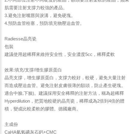
肌需要注射支撐力較強的產品。
3.避免注射嘴唇與淚溝，避免硬塊。
4.預防血管栓塞，預防填充物壓迫血管。
Radiesse晶亮瓷
包裝
建議使用超稀釋來維持安全性，安全濃度5cc，稀釋柔軟
效果:填充/支撐/增生膠原蛋白
晶亮支撐，增生膠原蛋白，支撐力較好，較硬，避免大量注射
而造成壓迫血管。避免注射皮膚很薄的額頭，防止產生硬塊。
適合中臉,下臉)。建議採用安全稀釋的注射方法，稱為超稀釋
Hyperdilution，把質地較硬的晶亮瓷，稀釋成為2倍到4倍的體
積，變成比較柔軟的膠體。德國廠商。
主成份
CaHA氫氧磷灰石鈣+CMC