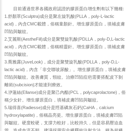
目前通過世界各國政府認證的膠原蛋白增生劑有以下幾種:
1.舒顏萃(Sculptra)成分是聚左旋乳酸(PLLA，poly-L-lactic
acid)，內含CMC載體，俗稱童顏針。增生膠原蛋白，填補皮膚
凹陷與皺紋。
2.艾麗斯(AestheFill)成分是聚雙旋乳酸(PDLLA，poly-D,L-lactic
acid)，內含CMC載體，俗稱精靈針。增生膠原蛋白，填補皮膚
凹陷與皺紋。
3.喬雅露(JuveLook)，成分是聚雙旋乳酸(PDLLA，poly-D,L-
lactic acid)，內含「非交聯玻尿酸」。增生膠原蛋白，填補皮膚
凹陷與皺紋。改善膚質，頸紋。治療凹陷痘疤需要搭配皮下剝
離術(subcision)才能達到療效。
4.洢蓮絲(Ellanse)成分是聚己內酯(PCL，polycaprolactone)，俗
稱少女針。增生膠原蛋白，填補皮膚凹陷與皺紋。
5.瑞得喜(Radiesse)成分是羥基磷灰石鈣(CaHA，calcium
hydroxylapatite)，俗稱晶亮瓷。增生膠原蛋白，填補皮膚凹陷
與皺紋。硬度較硬，支撐力較好，比較持久，但是容易壓迫血
管，造成血流不順。建議採用安全稀釋的注射方法，稱為超稀