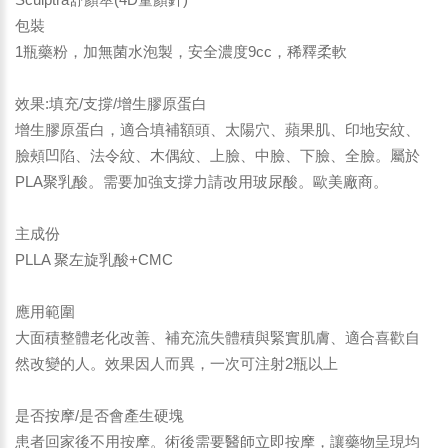
包裝
1瓶藥粉，加無菌水泡製，安全濃度9cc，稀釋柔軟
效果:填充/支撐/增生膠原蛋白
增生膠原蛋白，適合填補額頭、太陽穴、蘋果肌、印地安紋、
臉頰凹陷、法令紋、木偶紋、上臉、中臉、下臉、全臉。屬於
PLA聚乳酸。需要加強支撐力請改用玻尿酸。歐美廠商。
主成份
PLLA 聚左旋乳酸+CMC
應用範圍
大面積整體老化改善、補充流失體積與緊實肌膚、適合喜歡自
然改變的人。效果因人而異，一次可注射2瓶以上
是否按摩/是否會產生硬塊
患者回家後不用按摩。術後需要醫師立即按摩，讓藥物呈現均