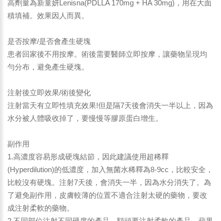
高劑量為新童妍Lenisna(PDLLA 170mg + HA 30mg)，用在大面
積填補。效果因人而異。
是否按摩/是否會產生硬塊
患者回家後不用按摩。術後需要醫師立即按摩，讓藥物呈現均
勻分布，避免產生硬塊。
注射後立即效果/術後變化
注射當天有立即性填充效果!但是隔7天後會消失一半以上，因為
水分被人體吸收掉了，要慢慢等膠原蛋白增生。
副作用
1.高濃度容易形成硬塊結節，因此建議使用超稀釋
(Hyperdilution)的低濃度，加入無菌水稀釋為8-9cc，比較安全，
比較沒有硬塊。注射7天後，會消失一半，因為水分消失了。為
了避免副作用，皮膚較薄的位置不適合注射太硬的藥物，要改
成注射柔軟的藥物。
2.不同部位注射不同硬度的產品，額頭要注射柔軟的產品，蘋果