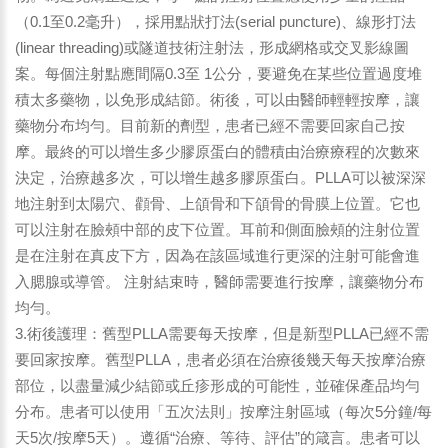
（0.1至0.2毫升），採用點狀打法(serial puncture)、線形打法
(linear threading)或隧道技術注射法，形成網格或交叉影線圖
案。每個注射點應間隔0.3至 1公分，要避免在某些位置過度堆
積太多藥物，以免形成結節。術後，可以由醫師輕輕按摩，讓
藥物分布均勻。目前新的劑型，患者已經不需要回家自己按
摩。最終的可以增生多少膠原蛋白的體積由治療療程的次數來
決定，治療越多次，可以增生越多膠原蛋白。PLLA可以被深深
地注射到太陽穴、顴骨、上頜骨和下頜骨的骨膜上位置。它也
可以注射在臉頰中部的皮下位置。耳前和側面臉頰的注射位置
是在注射在真皮下方，因為在該區域進行更深的注射可能會進
入腮腺或導管。 注射結束時，醫師需要進行按摩，讓藥物分布
均勻。
3.術後護理：舊型PLLA需要每天按摩，但是新型PLLA已經不需
要回家按摩。舊型PLLA，患者必須在治療後幾天每天按摩治療
部位，以盡量減少結節或丘疹形成的可能性，並確保產品均勻
分布。患者可以使用「五次法則」按摩注射區域（每次5分鐘/每
天5次/按摩5天）。遵循“治療、等待、評估”的箴言。患者可以