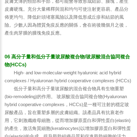
皮膚太薄的頸部和手部，都可能會導致形成結節、腫塊，產生
皮膚硬塊。充分大量稀釋與混和均勻可使注射更容易、產品分
佈更均勻、降低針頭堵塞風險以及降低形成丘疹和結節的風
險。少數人因為體質免疫反應的關係，會在術後幾個月之後，
產生肉芽腫的腫塊免疫反應。
06 高分子量和低分子量玻尿酸複合物/玻尿酸混合協同複合
物(HCCs)
High- and low-molecular-weight hyaluronic acid hybrid
complexes / Hyaluronan hybrid cooperative complexes (HCCs)
低分子量和高分子量玻尿酸的混合複合物具有生物重塑
(bio-remodeling)的作用。 玻尿酸混合協同複合物(Hyaluronan
hybrid cooperative complexes，HCCs)是一種可注射的穩定玻
尿酸產品，旨在重塑多層的皮膚組織。該產品具有抗衰老作
用，它刺激纖維母細胞，從而增加膠原蛋白和彈性蛋白(elastin)
的產生，激活角質細胞(keratinocytes)以增加膠原蛋白和彈性蛋
白(elastin)的合成，提升脂肪組織品質和促進脂肪細胞的活力。