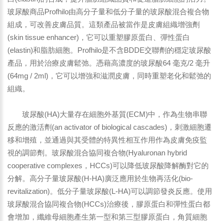
玻尿酸商品Profhilo由高分子量和低分子量的玻尿酸混合複合物
組成，可改善皮膚品質。這類產品被當作是皮膚組織增強劑
(skin tissue enhancer)，它可以重塑膠原蛋白、彈性蛋白
(elastin)和脂肪細胞。Profhilo是不含BDDE交聯劑的穩定玻尿酸
產品，用於治療皮膚鬆弛。憑藉高濃度的玻尿酸64 毫克/2 毫升
(64mg / 2ml)，它可以增強和滋潤皮膚，同時重塑老化和鬆弛的
組織。
玻尿酸(HA)大量存在細胞外基質(ECM)中，作為生物串聯
反應的激活劑(an activator of biological cascades)，刺激細胞遷
移和增殖，並通過與其受體的特異性相互作用作為皮膚免疫監
視的調節劑。玻尿酸混合協同複合物(Hyaluronan hybrid
cooperative complexes，HCCs)可以降低玻尿酸降解酶對它的
分解。高分子量玻尿酸(H-HA)廣泛應用於生物再活化(bio-
revitalization)。低分子量玻尿酸(L-HA)可以調節發炎反應。使用
玻尿酸混合協同複合物(HCCs)治療後，膠原蛋白和彈性蛋白都
會增加，纖維母細胞產生第一型和第三型膠原蛋白，角質細胞