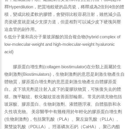
釋Hyperdilution，把質地較硬的晶亮瓷，稀釋成為2倍到4倍的體
積，變成比較柔軟的膠體，會變得比較容易注射，雖然減少晶
亮瓷硬度就是減少支撐力道，但是相對可以減少皮下硬塊與壓
迫血管的副作用。
6.低分子量和高分子量玻尿酸的混合複合物(hybrid complex of
low-molecular-weight and high-molecular-weight hyaluronic
acid)
膠原蛋白增生劑(collagen biostimulator)在分類上面屬於生
物刺激劑(Biostimulators)，生物刺激劑的意思是刺激生物產生自
體物質，膠原蛋白增生劑的意思是刺激生物產生自體膠原蛋
白。皮下填充劑是注射入皮下的凝膠狀物質，可恢復失去的體
積、撫平皺紋、軟化皺紋並改善面部輪廓。 常見的填充物包括
玻尿酸、膠原蛋白、生物刺激劑、液體懸浮液、自體脂肪和永
久性填充物。 美容醫學中有幾種用於年輕化的膠原蛋白增生劑
(生物刺激劑)，包括聚乳酸（PLA）、聚左旋乳酸（PLLA）、
聚雙旋乳酸（PDLLA）、羥基磷灰石鈣（CaHA）、聚己內酯