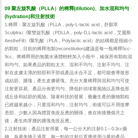
09 聚左旋乳酸（PLLA）的稀釋(dilution)、加水混和均勻
(hydration)和注射技術
1.稀釋：聚左旋乳酸（PLLA，poly-L-lactic acid，舒顏萃
Sculptra）/聚雙旋乳酸（PDLLA，poly-D,L-lactic acid，艾麗斯
AestheFill）/聚乳酸（PLA，Polylactic acid）的結構都是很細小
的顆粒，目前的稀釋泡製(reconstitution)建議是每一瓶稀釋5cc-
9cc。將稀釋用的無菌水液體輕輕加入小瓶中，確保所有顆粒混
和均勻。如果產品的顆粒太大、混和不均勻、注射不均勻、注
射在皮膚太薄的頸部和手部或產品水合不足，都可能會導致形
成結節、腫塊，產生皮膚硬塊。充分大量稀釋與混和均勻可使
注射更容易、產品分佈更均勻、降低針頭堵塞風險以及降低形
成丘疹和結節的風險。隨著科技的發展，藥廠生產的藥物顆粒
已經越來越小，只要混和均勻，注射均勻，術後可以不用按摩
患部。少數人因為體質免疫反應的關係，會在術後幾個月之
後，產生肉芽腫的腫塊免疫反應。
2.注射技術：產品注射用量，每一公分大約注射0.1～0.3cc藥
物。為避免矯正過度，每一點的注射位置應使用少量的產品