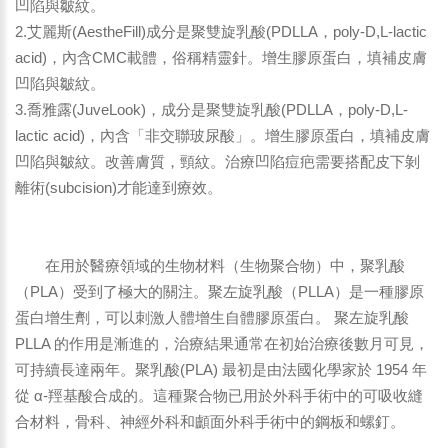
凹陷與皺紋。
2.艾麗斯(AestheFill)成分是聚雙旋乳酸(PDLLA，poly-D,L-lactic
acid)，內含CMC載體，俗稱精靈針。增生膠原蛋白，填補皮膚
凹陷與皺紋。
3.喬雅露(JuveLook)，成分是聚雙旋乳酸(PDLLA，poly-D,L-
lactic acid)，內含「非交聯玻尿酸」。增生膠原蛋白，填補皮膚
凹陷與皺紋。改善膚質，頸紋。治療凹陷痘疤需要搭配皮下剝
離術(subcision)才能達到療效。
在用於醫療領域的生物材料（生物聚合物）中，聚乳酸
（PLA）受到了極大的關注。聚左旋乳酸（PLLA）是一種膠原
蛋白增生劑，可以刺激人體增生自體膠原蛋白。 聚左旋乳酸
PLLA 的作用是漸進的，治療結果通常在初始治療後數月可見，
可持續長達兩年。聚乳酸(PLA) 最初是由法國化學家於 1954 年
從 α-羥基酸合成的。這種聚合物已用於外科手術中的可吸收縫
合材料，骨科、神經外科和顱面外科手術中的鋼板和螺釘。