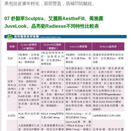
果包括皮膚年輕化，面部豐盈，填補凹陷皺紋。
07 舒顏萃Sculptra、艾麗斯AestheFill、喬雅露
JuveLook、晶亮瓷Radiesse不同特性比較表