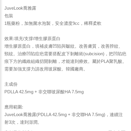
JuveLook喬雅露
包裝
1瓶藥粉，加無菌水泡製，安全濃度9cc，稀釋柔軟
效果:填充/支撐/增生膠原蛋白
增生膠原蛋白，填補皮膚凹陷與皺紋。改善膚質，改善脖紋、
頸紋。治療凹陷痘疤需要搭配皮下剝離術(subcision)，把凹陷疤
痕下方的纖維組織切開剝離，才能達到療效。屬於PLA聚乳酸。
需要加強支撐力請改用玻尿酸。韓國廠商。
主成份
PDLLA 42.5mg + 非交聯玻尿酸HA 7.5mg
應用範圍:
JuveLook喬雅露(PDLLA 42.5mg + 非交聯HA 7.5mg)，連續注
射3次，達到澎潤。