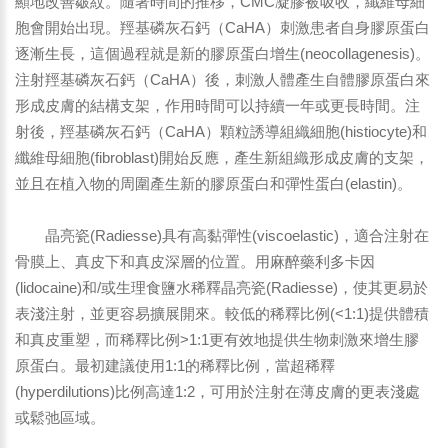
顯地改善皺紋。隨著時間的推移，CMC凝膠被吸收，纖維母細
胞會開始出現。羥基磷灰石鈣（CaHA）刺激患者自身膠原蛋白
逐漸生長，這個過程就是新的膠原蛋白增生(neocollagenesis)。
注射羥基磷灰石鈣（CaHA）後，刺激人體產生自體膠原蛋白來
形成皮膚的結構支架，作用時間可以持續一年或更長時間。注
射後，羥基磷灰石鈣（CaHA）顆粒誘導組織細胞(histiocyte)和
纖維母細胞(fibroblast)開始反應，產生新組織形成皮膚的支架，
並且在植入物的周圍產生新的膠原蛋白和彈性蛋白(elastin)。
晶亮瓷(Radiesse)具有高黏彈性(viscoelastic)，適合注射在
骨膜上、真皮下和真皮深層的位置。用麻醉藥利多卡因
(lidocaine)和/或生理食鹽水稀釋晶亮瓷(Radiesse)，使其更易於
表淺注射，並更容易擴展開來。較低的稀釋比例(<1:1)提供體積
和真皮重塑，而稀釋比例>1:1更有效地提供生物刺激來增生膠
原蛋白。最初建議使用1:1的稀釋比例，當超稀釋
(hyperdilutions)比例高達1:2，可用於注射在薄皮膚的更表淺處
或鬆弛區域。