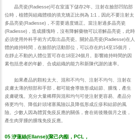
晶亮瓷(Radiesse)可在室溫下儲存2年。注射在臉部凹陷部
位時，植體與組織體積的填充矯正比例為 1:1，因此不要注射太
多晶亮瓷(Radiesse)，不需要過度矯正。當注射過多晶亮瓷
(Radiesse)，造成腫塊時，沒有降解藥物可以溶解晶亮瓷，此時
必須使用外科手術方式取出晶亮瓷。關於晶亮瓷(Radiesse)在人
體的維持時間，在臉部的活動部位，可以存在約14至15個月，
在靜止不動的人體位置可存在18至24個月。影響維持時間的因
素包括患者的年齡、合成組織的能力和新陳代謝的速率。
如果產品的顆粒太大、混和不均勻、注射不均勻、注射在
皮膚太薄的頸部和手部，都可能會導致形成結節、腫塊，產生
皮膚硬塊。充分大量稀釋與混和均勻可使注射更容易、產品分
佈更均勻、降低針頭堵塞風險以及降低形成丘疹和結節的風
險。少數人因為體質免疫反應的關係，會在術後幾個月之後，
產生肉芽腫的腫塊免疫反應。
05 洢蓮絲(Ellanse)(聚己內酯，PCL，