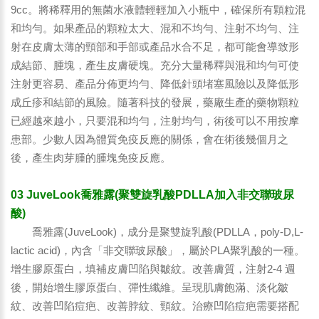
9cc。將稀釋用的無菌水液體輕輕加入小瓶中，確保所有顆粒混
和均勻。如果產品的顆粒太大、混和不均勻、注射不均勻、注
射在皮膚太薄的頸部和手部或產品水合不足，都可能會導致形
成結節、腫塊，產生皮膚硬塊。充分大量稀釋與混和均勻可使
注射更容易、產品分佈更均勻、降低針頭堵塞風險以及降低形
成丘疹和結節的風險。隨著科技的發展，藥廠生產的藥物顆粒
已經越來越小，只要混和均勻，注射均勻，術後可以不用按摩
患部。少數人因為體質免疫反應的關係，會在術後幾個月之
後，產生肉芽腫的腫塊免疫反應。
03 JuveLook喬雅露(聚雙旋乳酸PDLLA加入非交聯玻尿
酸)
喬雅露(JuveLook)，成分是聚雙旋乳酸(PDLLA，poly-D,L-
lactic acid)，內含「非交聯玻尿酸」，屬於PLA聚乳酸的一種。
增生膠原蛋白，填補皮膚凹陷與皺紋。改善膚質，注射2-4 週
後，開始增生膠原蛋白、彈性纖維。呈現肌膚飽滿、淡化皺
紋、改善凹陷痘疤、改善脖紋、頸紋。治療凹陷痘疤需要搭配