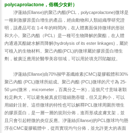
polycaprolactone，俗稱少女針）
洢蓮絲(Ellanse)的聚己內酯(PCL，polycaprolactone)微球是
一種刺激膠原蛋白增生的產品，經由動物和人類組織學研究證
明，該產品可在 1-4 年的時間內，在人體裏面保持微球的形狀
和大小。聚己內酯（PCL）是一種可生物降解的聚酯，在人體
內通過其酯鍵水解而降解(hydrolysis of its ester linkages)，屬於
可植入的生物材料。聚己內酯(PCL)的微球屬於膠原蛋白增生
劑，被廣泛應用於醫學美容領域，可以用於填充凹陷皺紋。
洢蓮絲(Ellanse)由70%羧甲基纖維素(CMC)凝膠載體和30%
聚己內酯 (PCL)微球所組成。聚己內酯 (PCL)微球的尺寸為 25-
50 μm(微米，micrometer，百萬分之一米)，這個尺寸意味著顆
粒足夠大，可以避免被真皮巨噬細胞吞噬，但又足夠小，可以
用細針注射。這些微球的特性也可以解釋PCL微球周圍所增生
的膠原蛋白，是一層一層的規則分佈，進而形成皮膚支架，並
且只會引起輕微的炎症反應。洢蓮絲(Ellanse)的PCL微球均勻懸
浮在CMC凝膠載體中，從而實現均勻分佈，並允許更大的表面