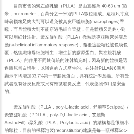
目前市售的聚左旋乳酸（PLLA）是由直徑為 40-63 um (微
米，micrometer，百萬分之一米)的PLLA微粒組成。這種尺寸意
味著顆粒足夠大到可以避免被真皮巨噬細胞(macrophages)吞
噬，而且體積大到不能穿過毛細血管壁，但是體積又足夠小到
可以用細針注射。聚左旋乳酸（PLLA）微粒誘導亞臨床炎症反
應(subclinical inflammatory response)，隨後這些顆粒被包膜包
覆，然後纖維母細胞增生，增生新的膠原蛋白。聚左旋乳酸
（PLLA）的作用不同於傳統的注射填充劑，因為新的體積是透
過膠原蛋白增生，以漸進的方式產生的。在注射PLLA後6個月
顯示平均增加33.7%第一型膠原蛋白，具有統計學意義。所有受
試者沒有發炎反應或只有輕微發炎反應，代表藥物作用是安全
的。
聚左旋乳酸（PLLA，poly-L-lactic acid，舒顏萃Sculptra）/
聚雙旋乳酸（PDLLA，poly-D,L-lactic acid，艾麗斯
AestheFill）/聚乳酸（PLA，Polylactic acid）的結構都是很細小
的顆粒，目前的稀釋泡製(reconstitution)建議是每一瓶稀釋5cc-