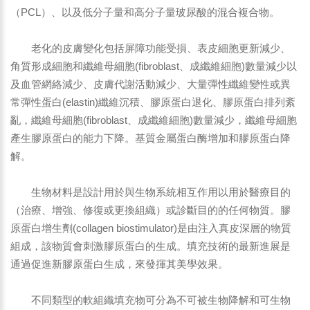
（PCL）、以及低分子量和高分子量玻尿酸的混合複合物。
老化的皮膚變化包括屏障功能受損、表皮細胞更新減少、
角質形成細胞和纖維母細胞(fibroblast、成纖維細胞)數量減少以
及血管網絡減少、皮膚代謝活動減少、大量彈性纖維變性或異
常彈性蛋白(elastin)纖維沉積、膠原蛋白退化、膠原蛋白排列紊
亂，纖維母細胞(fibroblast、成纖維細胞)數量減少，纖維母細胞
產生膠原蛋白的能力下降。基質金屬蛋白酶增加和膠原蛋白降
解。
生物材料是設計用於與生物系統相互作用以用於醫療目的
（治療、增強、修復或更換組織）或診斷目的的任何物質。膠
原蛋白增生劑(collagen biostimulator)是由注入真皮深層的物質
組成，該物質會刺激膠原蛋白的生成。填充技術的最新進展是
通過促進新膠原蛋白生成，來發揮其美學效果。
不同類型的軟組織填充物可分為不可被生物降解和可生物