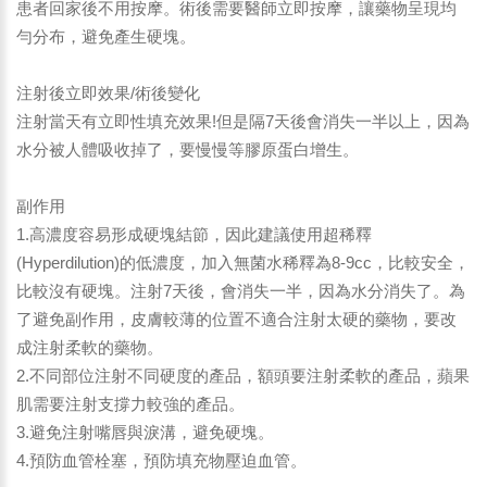
患者回家後不用按摩。術後需要醫師立即按摩，讓藥物呈現均
勻分布，避免產生硬塊。
注射後立即效果/術後變化
注射當天有立即性填充效果!但是隔7天後會消失一半以上，因為
水分被人體吸收掉了，要慢慢等膠原蛋白增生。
副作用
1.高濃度容易形成硬塊結節，因此建議使用超稀釋
(Hyperdilution)的低濃度，加入無菌水稀釋為8-9cc，比較安全，
比較沒有硬塊。注射7天後，會消失一半，因為水分消失了。為
了避免副作用，皮膚較薄的位置不適合注射太硬的藥物，要改
成注射柔軟的藥物。
2.不同部位注射不同硬度的產品，額頭要注射柔軟的產品，蘋果
肌需要注射支撐力較強的產品。
3.避免注射嘴唇與淚溝，避免硬塊。
4.預防血管栓塞，預防填充物壓迫血管。