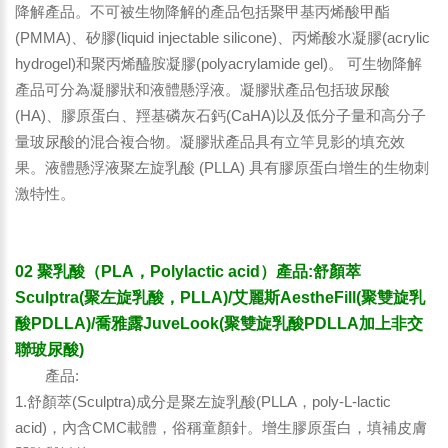
降解產品。不可被生物降解的產品包括聚甲基丙烯酸甲酯
(PMMA)、矽膠(liquid injectable silicone)、丙烯酸水凝膠(acrylic
hydrogel)和聚丙烯醯胺凝膠(polyacrylamide gel)。 可生物降解
產品可分為凝膠狀和液體懸浮液。凝膠狀產品包括玻尿酸
(HA)、膠原蛋白、羥基磷灰石鈣(CaHA)以及低分子量和高分子
量玻尿酸的混合複合物。凝膠狀產品具有立竿見影的填充效
果。液體懸浮液聚左旋乳酸 (PLLA) 具有膠原蛋白增生的生物刺
激特性。
02 聚乳酸（PLA，Polylactic acid）產品:舒顏萃
Sculptra(聚左旋乳酸，PLLA)/艾麗斯AestheFill(聚雙旋乳
酸PDLLA)/喬雅露JuveLook(聚雙旋乳酸PDLLA加上非交
聯玻尿酸)
產品:
1.舒顏萃(Sculptra)成分是聚左旋乳酸(PLLA，poly-L-lactic
acid)，內含CMC載體，俗稱童顏針。增生膠原蛋白，填補皮膚