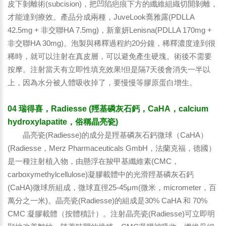
皮下剝離術(subcision)，把凹陷疤痕下方的纖維組織切開剝離，
才能達到療效。產品分成兩種，JuveLook喬雅露(PDLLA
42.5mg + 非交聯HA 7.5mg)，新童妍Lenisna(PDLLA 170mg +
非交聯HA 30mg)。泡製與稀釋過程約20分鐘，稀釋濃度達到很
稀時，就可以注射在真皮層，可以避免產生硬塊。術後不需要
按摩。注射當天有立即性填充效果!但是隔7天後會消失一半以
上，因為水分被人體吸收掉了，要慢慢等膠原蛋白增生。
04 瑞得喜，Radiesse (羥基磷灰石鈣，CaHA，calcium
hydroxylapatite，俗稱晶亮瓷)
晶亮瓷(Radiesse)的成分是羥基磷灰石鈣微球（CaHA）
(Radiesse，Merz Pharmaceuticals GmbH，法蘭克福，德國）
是一種注射植入物，由懸浮在羧甲基纖維素(CMC，
carboxymethylcellulose)凝膠載體中的光滑羥基磷灰石鈣
(CaHA)微球所組成，微球直徑25-45μm(微米，micrometer，百
萬分之一米)。晶亮瓷(Radiesse)的組成是30% CaHA 和 70%
CMC 凝膠載體（按體積計）。注射晶亮瓷(Radiesse)可立即明