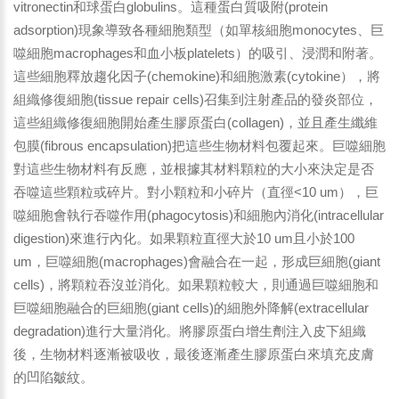
vitronectin和球蛋白globulins。這種蛋白質吸附(protein
adsorption)現象導致各種細胞類型（如單核細胞monocytes、巨
噬細胞macrophages和血小板platelets）的吸引、浸潤和附著。
這些細胞釋放趨化因子(chemokine)和細胞激素(cytokine），將
組織修復細胞(tissue repair cells)召集到注射產品的發炎部位，
這些組織修復細胞開始產生膠原蛋白(collagen)，並且產生纖維
包膜(fibrous encapsulation)把這些生物材料包覆起來。巨噬細胞
對這些生物材料有反應，並根據其材料顆粒的大小來決定是否
吞噬這些顆粒或碎片。對小顆粒和小碎片（直徑<10 um），巨
噬細胞會執行吞噬作用(phagocytosis)和細胞內消化(intracellular
digestion)來進行內化。如果顆粒直徑大於10 um且小於100
um，巨噬細胞(macrophages)會融合在一起，形成巨細胞(giant
cells)，將顆粒吞沒並消化。如果顆粒較大，則通過巨噬細胞和
巨噬細胞融合的巨細胞(giant cells)的細胞外降解(extracellular
degradation)進行大量消化。將膠原蛋白增生劑注入皮下組織
後，生物材料逐漸被吸收，最後逐漸產生膠原蛋白來填充皮膚
的凹陷皺紋。