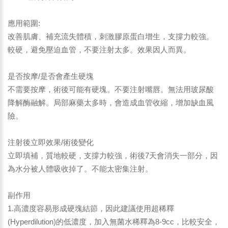
應用範圍:
改善肌膚、補充流失體積，刺激膠原蛋白增生，支撐力較強。
較硬，避免壓迫血管，不要注射太多。效果因人而異。
是否按摩/是否會產生硬塊
不需要按摩，術後可能有硬塊。不要注射嘴唇。無法用玻尿酸
降解酶融解。局部麻藥太多時，會造成血管收縮，增加缺血風
險。
注射後立即效果/術後變化
立即填補，質地較硬，支撐力較強，術後7天會消失一部分，因
為水分被人體吸收掉了。不能太密集注射。
副作用
1.高濃度容易形成硬塊結節，因此建議使用超稀釋
(Hyperdilution)的低濃度，加入無菌水稀釋為8-9cc，比較安全，