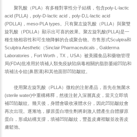
聚乳酸（PLA）有多種對掌性分子結構，包含poly-L-lactic
acid (PLLA)，poly-D-lactic acid，poly-D,L-lactic acid
(PDLLA)，meso-PLA types。只有聚左旋乳酸（PLLA）與聚雙
旋乳酸（PDLLA）顯示出可喜的效果。聚左旋乳酸(PLLA)是一
種生物相容性和可生物降解的合成聚合物。市售形式Sculptra和
Sculptra Aesthetic（Sinclair Pharmaceuticals，Galderma
Laboratories，Fort Worth，TX，USA）被美國食品和藥物管理
局(FDA)批准用於填補人類免疫缺陷病毒相關的脂肪萎縮凹陷和
填補法令紋(鼻唇溝)和其他面部凹陷皺紋。
使用聚左旋乳酸（PLLA）微粒的注射產品，首先在無菌水
(sterile water)中重構稀釋，然後注射入深層真皮，當天立即填
補凹陷皺紋。幾天後，身體會吸收液體水分，因此凹陷皺紋會
再次出現。逐漸地，膠原蛋白增生劑將刺激人體產生自體膠原
蛋白，形成結構支撐，填補凹陷皺紋，豐盈皮膚褶皺並改善皮
膚鬆弛。