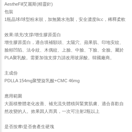
AestheFill艾麗斯(精靈針)
包裝
1瓶晶球/球型粉末狀，加無菌水泡製，安全濃度8cc，稀釋柔軟
效果:填充/支撐/增生膠原蛋白
增生膠原蛋白，適合填補額頭、太陽穴、蘋果肌、印地安紋、
臉頰凹陷、法令紋、木偶紋、上臉、中臉、下臉、全臉。屬於
PLA聚乳酸。需要加強支撐力請改用玻尿酸。韓國廠商。
主成份
PDLLA 154mg聚雙旋乳酸+CMC 46mg
應用範圍
大面積整體老化改善、補充流失體積與緊實肌膚、適合喜歡自
然改變的人。效果因人而異，一次可注射2瓶以上
是否按摩/是否會產生硬塊