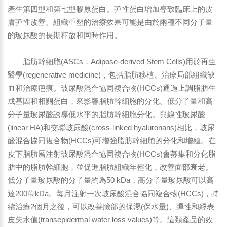
產生第四型和第七型膠原蛋白。彈性蛋白增加導致臨床上的皮
膚彈性改善。組織重塑的治療效果可能是由於兩種不同分子量
的玻尿酸的長期釋放和同時作用。
脂肪幹細胞(ASCs，Adipose-derived Stem Cells)用於再生
醫學(regenerative medicine)，包括脂肪移植、治療局部組織缺
血和治療疤痕。玻尿酸混合協同複合物(HCCs)通過上調脂肪生
成基因和相關蛋白，來影響脂肪幹細胞的分化。低分子量和高
分子量玻尿酸誘導低水平的脂肪幹細胞分化。與線性玻尿酸
(linear HA)和交聯玻尿酸(cross-linked hyaluronans)相比，玻尿
酸混合協同複合物(HCCs)可增強脂肪幹細胞的分化和增殖。在
皮下脂肪層注射玻尿酸混合協同複合物(HCCs)會募集和分化脂
肪中的脂肪幹細胞，並促進脂肪組織年輕化，改善面部衰老。
低分子量玻尿酸的分子量約為50 kDa，高分子量玻尿酸可以高
達200萬kDa。每月注射一次玻尿酸混合協同複合物(HCCs)，持
續治療2個月之後，可以改善臉部的保濕(保水量)、彈性和經表
皮失水值(transepidermal water loss values)等。這類產品的效