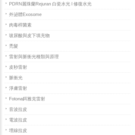
PDRN麗珠蘭Rejuran 白瓷水光 l 修復水光
外泌體Exosome
肉毒桿菌素
玻尿酸與皮下填充物
禿髮
雷射與脈衝光種類與原理
皮秒雷射
脈衝光
淨膚雷射
Fotona鉺雅克雷射
音波拉皮
電波拉皮
埋線拉皮