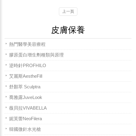
上一頁
皮膚保養
熱門醫學美容療程
膠原蛋白增生劑種類與原理
逆時針PROFHILO
艾麗斯AestheFill
舒顏萃 Sculptra
喬雅露JuveLook
薇貝拉VIVABELLA
妮芙蕾NeoFilera
韓國微針水光槍