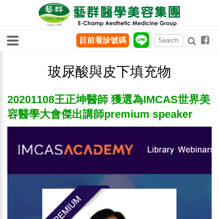
目前看診號碼
玻尿酸與皮下填充物
20201108王正坤醫師 獲選為IMCAS世界美
容醫學大會傑出講師premium speaker