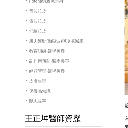
Fotona鉺雅克雷射
音波拉皮
電波拉皮
埋線拉皮
肌肉運動(動磁波)與冷凍減脂
教育訓練-醫學美容
副作用預防-醫學美容
經營管理-醫學美容
皮膚生理
保養品知識
勵志故事
王正坤醫師資歷