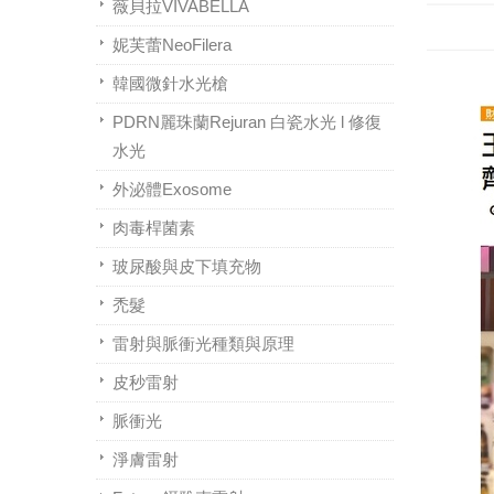
薇貝拉VIVABELLA
妮芙蕾NeoFilera
韓國微針水光槍
PDRN麗珠蘭Rejuran 白瓷水光 l 修復
水光
外泌體Exosome
肉毒桿菌素
玻尿酸與皮下填充物
禿髮
雷射與脈衝光種類與原理
皮秒雷射
脈衝光
淨膚雷射