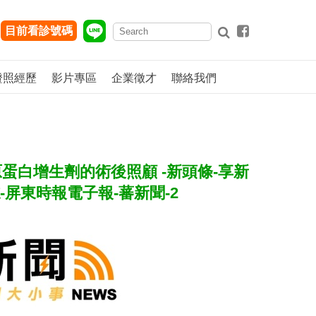
目前看診號碼
證照經歷
影片專區
企業徵才
聯絡我們
蛋白增生劑的術後照顧 -新頭條-享新
生活誌-屏東時報電子報-蕃新聞-2