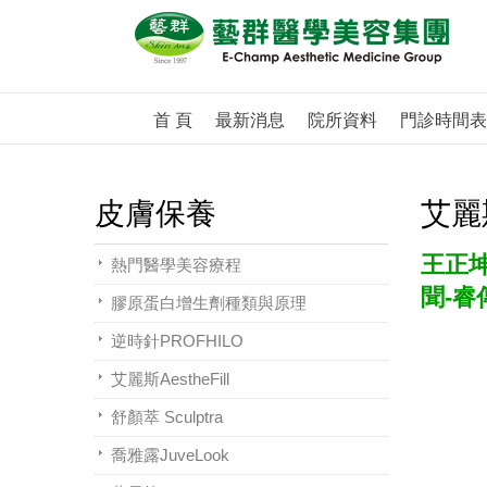
首 頁
最新消息
院所資料
門診時間表
皮膚保養
艾麗斯
王正
熱門醫學美容療程
聞-睿
膠原蛋白增生劑種類與原理
逆時針PROFHILO
艾麗斯AestheFill
舒顏萃 Sculptra
喬雅露JuveLook