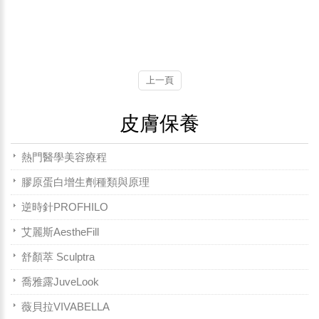
上一頁
皮膚保養
熱門醫學美容療程
膠原蛋白增生劑種類與原理
逆時針PROFHILO
艾麗斯AestheFill
舒顏萃 Sculptra
喬雅露JuveLook
薇貝拉VIVABELLA