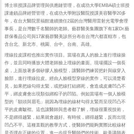
博士班授課品牌管理與供應鏈管理，在成功大學EMBA碩士班授
課連鎖品牌經營管理，在成功大學附設醫院授課美容醫學20多
年，在台大醫院景福館連續擔任2屆的台灣醫用雷射光電學會理
事長，是台灣數千名醫師的老師。藝群醫美集團旗下有1家Dr.藝
群保養品公司與17家藝群醫美診所分布在台灣六都直轄市，包
含台北、新北市、桃園、台中、台南、高雄。
埋線拉皮課程也推出實作項目。當場在真人的臉上進行埋線操
作，並且同時播放大體老師臉上埋線的畫面。現場擺設一個長
桌，上面放著多個矽膠人臉模型，讓醫師們練習把針與線穿入
臉部，進行埋線拉皮。經由人臉模型穿線的實作，可以清楚看
見，如果把線勾得太緊，或把線打結綁死，會造成皮膚凹凸不
平，綁皮膚會出現類似綁粽子的凹陷。例如當場有一個人臉模
型的「額頭與眉毛」就因為埋線的線材勾得太緊而呈現凹凸不
平的皮膚皺褶。這也讓醫師與患者都了解，埋線很重視技術，
不是綁得越緊，結果就會越好。有時候，綁得越緊，反而出現
凹凸不平。這種直觀的教學方式，使醫師們能夠實際比較線材
是否埋在正確的位置，進一步提升醫師們的技術。歐美講師表