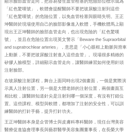
顯示臉部血管走向，把容易發生血管栓塞的危險部位標示成為
「紅色驚嘆號」，軟體會提醒醫師不要把玻尿酸注射到這些
「紅色驚嘆號」的危險位置，以免血管栓塞與眼睛失明。王正
坤醫師於現場使用自己的臉部影像進入軟體，手機軟體馬上顯
現出王正坤醫師的臉部血管走向，也出現危險的「紅色驚嘆
號」，並且在危險位置出現英文警示「Beware the Supraorbital
and supratrochlear arteries」，意思是「小心眼框上動脈與滑車
上動脈，不要把玻尿酸注射進入這些血管」。現場很多精緻的
矽膠人臉模型，詳細顯示血管走向，讓醫師練習如何使用針頭
注射臉部。
在玻尿酸注射課程，舞台上面同時出現2個畫面，一個是實際演
示真人注射位置，另一個是大體老師的注射位置，兩個畫面互
相比較，讓醫師知道針尖是注射到哪一個深度，有沒有打錯位
置。這些課程、模型與軟體，都增加了注射的安全性，可以訓
練醫師的打針手藝，提升打針功夫。
王正坤醫師本身是企管博士與皮膚科專科醫師，現任台灣美容
醫療促進協會理事長與藝群醫學美容集團董事長，在長榮大學