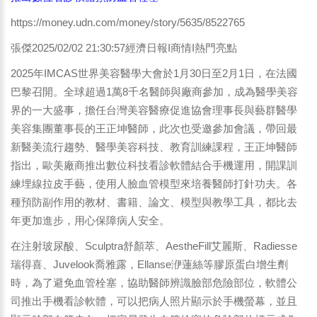
https://money.udn.com/money/story/5635/8522765
張傑2025/02/02 21:30:57經濟日報I商情I熱門亮點
2025年IMCAS世界美容醫學大會於1月30日至2月1日，在法國
巴黎召開。全球超過1萬8千名醫師與廠商參加，成為醫學美容
界的一大盛事，擔任台灣美容醫療促進協會理事長與藝群醫學
美容集團董事長的王正坤醫師，此次也受邀參加會議，帶回最
新醫美流行趨勢、醫學美容科技、教育訓練課程，王正坤醫師
指出，歐美廠商推出數位科技看診軟體結合手機運用，開課訓
練埋線拉皮手藝，使用人臉血管模型來培養醫師打針功夫。各
種預防副作用的教材、書籍、論文、模型與教學工具，都比去
年更加進步，用心保障病人安全。
在注射玻尿酸、Sculptra舒顏萃、AestheFill艾麗斯、Radiesse
瑞得喜、Juvelook喬雅露，Ellanse洢蓮絲等膠原蛋白增生劑
時，為了避免血管栓塞，協助醫師辨識臉部危險部位，軟體公
司推出手機看診軟體，可以把病人照片顯示於手機螢幕，並且