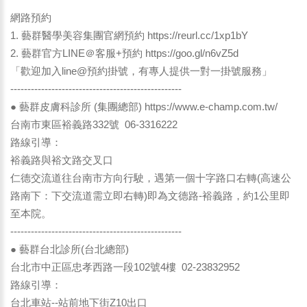
網路預約
1. 藝群醫學美容集團官網預約
https://reurl.cc/1xp1bY
2. 藝群官方LINE＠客服+預約
https://goo.gl/n6vZ5d
「歡迎加入line@預約掛號，有專人提供一對一掛號服務」
--------------------------------------------------
● 藝群皮膚科診所 (集團總部)
https://www.e-champ.com.tw/
台南市東區裕義路332號 06-3316222
路線引導：
裕義路與裕文路交叉口
仁德交流道往台南市方向行駛，遇第一個十字路口右轉(高速公
路南下：下交流道需立即右轉)即為文德路-裕義路，約1公里即
至本院。
--------------------------------------------------
● 藝群台北診所(台北總部)
台北市中正區忠孝西路一段102號4樓 02-23832952
路線引導：
台北車站--站前地下街Z10出口