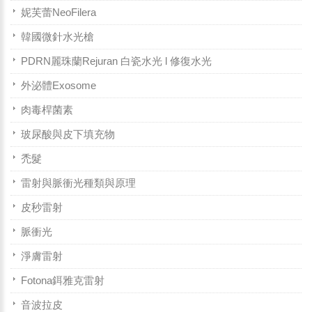
妮芙蕾NeoFilera
韓國微針水光槍
PDRN麗珠蘭Rejuran 白瓷水光 l 修復水光
外泌體Exosome
肉毒桿菌素
玻尿酸與皮下填充物
禿髮
雷射與脈衝光種類與原理
皮秒雷射
脈衝光
淨膚雷射
Fotona鉺雅克雷射
音波拉皮