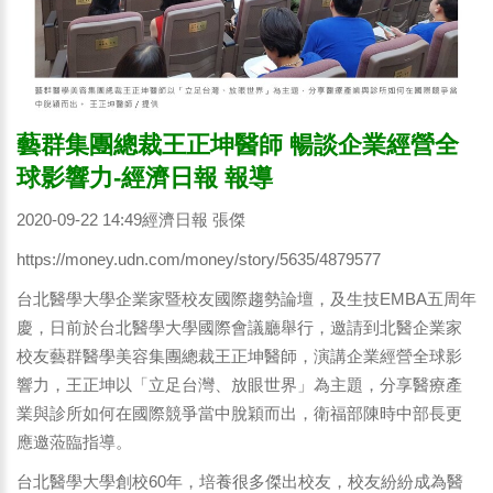
藝群集團總裁王正坤醫師 暢談企業經營全
球影響力-經濟日報 報導
2020-09-22 14:49經濟日報 張傑
https://money.udn.com/money/story/5635/4879577
台北醫學大學企業家暨校友國際趨勢論壇，及生技EMBA五周年
慶，日前於台北醫學大學國際會議廳舉行，邀請到北醫企業家
校友藝群醫學美容集團總裁王正坤醫師，演講企業經營全球影
響力，王正坤以「立足台灣、放眼世界」為主題，分享醫療產
業與診所如何在國際競爭當中脫穎而出，衛福部陳時中部長更
應邀蒞臨指導。
台北醫學大學創校60年，培養很多傑出校友，校友紛紛成為醫