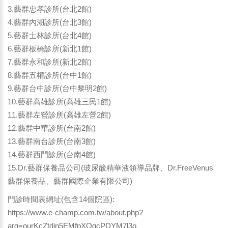
3.藝群忠孝診所(台北2館)
4.藝群內湖診所(台北3館)
5.藝群士林診所(台北4館)
6.藝群板橋診所(新北1館)
7.藝群永和診所(新北2館)
8.藝群五權診所(台中1館)
9.藝群台中診所(台中黎明2館)
10.藝群高雄診所(高雄三民1館)
11.藝群左營診所(高雄左營2館)
12.藝群中華診所(台南2館)
13.藝群南台診所(台南3館)
14.藝群西門診所(台南4館)
15.Dr.藝群保養品公司(玻尿酸精華液領導品牌、Dr.FreeVenus
藝群保養品、藝群國際企業有限公司)
門診時間表網址(包含14個院區):
https://www.e-champ.com.tw/about.php?
arg=ourKcZtdjn5EMfpXQgcPDYM7l3o