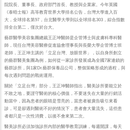
院院長、董事長、政府部門首長、教授與企業家。今年英國
《泰晤士報》高等教育世界大學排名公告，台灣大學進入百
大，全球排名第97，台北醫學大學則以全球排名303，綜合指數
排全台第二，僅次於台大。
藝群醫學美容集團總裁王正坤醫師是企管博士與皮膚科專科醫
師，現任台灣美容醫療促進協會理事長與長榮大學企管博士班
老師，王正坤主講的「立足台灣、放眼世界」，以自身所創立
的藝群醫美集團為例，如何從一家診所發展成為全國7家連鎖的
藝群診所，與1家Dr.藝群保養品公司，整個策略形成的過程，與
每次遇到問題的戰術運用。
關於「立足台灣」部分，王正坤醫師指出，醫美診所要能立於
不敗之地，要謹守醫術的核心價值，不要迷失在大量的行銷活
動當中，因為患者的眼睛是雪亮的，當患者被廣告吸引來看
診，可是卻遇到醫術不好的情況下，患者會大量流失，這些患
者都只是一次性消費，以後不會來第二次。
醫美診所必須加強診所內部的醫學教育訓練，每週開課，每天