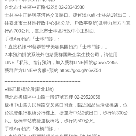
台北市士林區中正路422號 02-28343930
士林區中正路與基河路交叉路口。捷運淡水線-士林站1號出口，
往臺北市士林區行政中心(區公所、戶政事務所)及特力屋方向直
行約700公尺，臺北市士林區行政中心正對面。
手機App預約「士林門診」:
1.直接私訊FB藝群醫學美容集團預約「士林門診」。
2.本預約掛號系統外包給藝群國際企業生技公司，請使用
LINE「私訊」進行預約，加入藝群LINE帳號@pwo7295s
藝群官方LINE＠客服+預約
https://goo.gl/n6vZ5d
--------------------------------------------------
●藝群板橋診所(新北1館)
新北市板橋區中山路一段67號五樓 02-29520058
板橋中山路與民族路交叉路口附近，臨近誠品生活板橋店，位
於兆豐銀行板橋分行樓上。捷運府中站2號出口，步行約300公
尺。板橋車站或捷運板橋站，步行約500公尺。
手機App預約「板橋門診」: