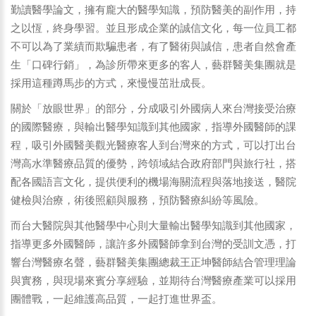
勤讀醫學論文，擁有龐大的醫學知識，預防醫美的副作用，持
之以恆，終身學習。並且形成企業的誠信文化，每一位員工都
不可以為了業績而欺騙患者，有了醫術與誠信，患者自然會產
生「口碑行銷」，為診所帶來更多的客人，藝群醫美集團就是
採用這種蹲馬步的方式，來慢慢茁壯成長。
關於「放眼世界」的部分，分成吸引外國病人來台灣接受治療
的國際醫療，與輸出醫學知識到其他國家，指導外國醫師的課
程，吸引外國醫美觀光醫療客人到台灣來的方式，可以打出台
灣高水準醫療品質的優勢，跨領域結合政府部門與旅行社，搭
配各國語言文化，提供便利的機場海關流程與落地接送，醫院
健檢與治療，術後照顧與服務，預防醫療糾紛等風險。
而台大醫院與其他醫學中心則大量輸出醫學知識到其他國家，
指導更多外國醫師，讓許多外國醫師拿到台灣的受訓文憑，打
響台灣醫療名聲，藝群醫美集團總裁王正坤醫師結合管理理論
與實務，與現場來賓分享經驗，並期待台灣醫療產業可以採用
團體戰，一起維護高品質，一起打進世界盃。