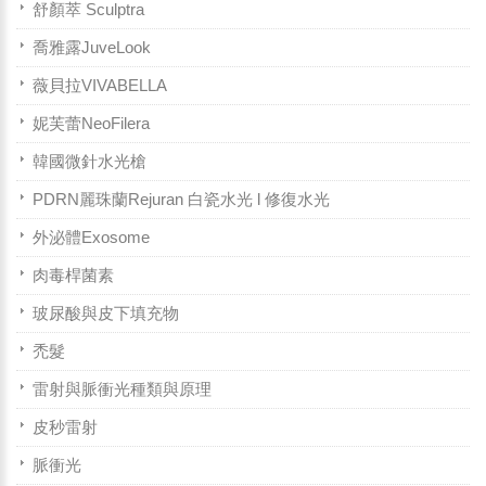
舒顏萃 Sculptra
喬雅露JuveLook
薇貝拉VIVABELLA
妮芙蕾NeoFilera
韓國微針水光槍
PDRN麗珠蘭Rejuran 白瓷水光 l 修復水光
外泌體Exosome
肉毒桿菌素
玻尿酸與皮下填充物
禿髮
雷射與脈衝光種類與原理
皮秒雷射
脈衝光