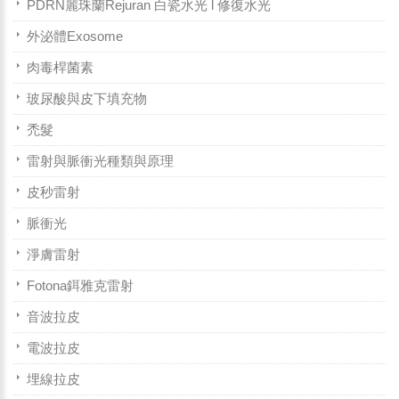
PDRN麗珠蘭Rejuran 白瓷水光 l 修復水光
外泌體Exosome
肉毒桿菌素
玻尿酸與皮下填充物
禿髮
雷射與脈衝光種類與原理
皮秒雷射
脈衝光
淨膚雷射
Fotona鉺雅克雷射
音波拉皮
電波拉皮
埋線拉皮