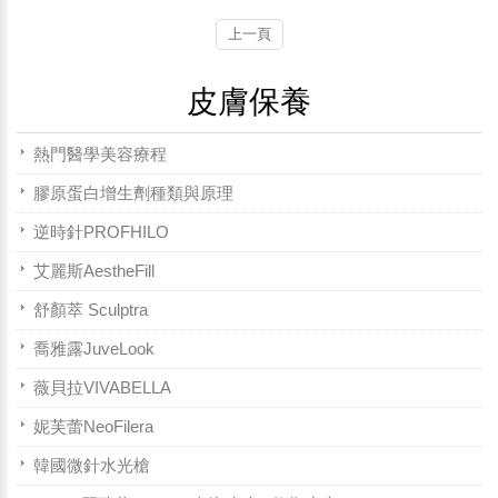
上一頁
皮膚保養
熱門醫學美容療程
膠原蛋白增生劑種類與原理
逆時針PROFHILO
艾麗斯AestheFill
舒顏萃 Sculptra
喬雅露JuveLook
薇貝拉VIVABELLA
妮芙蕾NeoFilera
韓國微針水光槍