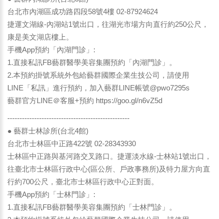
台北市內湖區成功路四段58號4樓 02-87924624
捷運文湖線-內湖站1號出口，往湖光市場方向直行約250公尺，
康是美文湖店樓上。
手機App預約「內湖門診」:
1.直接私訊FB藝群醫學美容集團預約「內湖門診」。
2.本預約掛號系統外包給藝群國際企業生技公司，請使用
LINE「私訊」進行預約，加入藝群LINE帳號@pwo7295s
藝群官方LINE＠客服+預約
https://goo.gl/n6vZ5d
--------------------------------------------------
● 藝群士林診所(台北4館)
台北市士林區中正路422號 02-28343930
士林區中正路與基河路交叉路口。捷運淡水線-士林站1號出口，
往臺北市士林區行政中心(區公所、戶政事務所)及特力屋方向直
行約700公尺，臺北市士林區行政中心正對面。
手機App預約「士林門診」:
1.直接私訊FB藝群醫學美容集團預約「士林門診」。