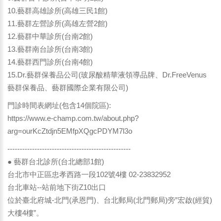
10.藝群高雄診所(高雄三民1館)
11.藝群左營診所(高雄左營2館)
12.藝群中華診所(台南2館)
13.藝群南台診所(台南3館)
14.藝群西門診所(台南4館)
15.Dr.藝群保養品公司(玻尿酸精華液領導品牌、Dr.FreeVenus
藝群保養品、藝群國際企業有限公司)
門診時間表網址(包含14個院區):
https://www.e-champ.com.tw/about.php?
arg=ourKcZtdjn5EMfpXQgcPDYM7l3o
--------------------------------------------------
● 藝群台北診所(台北總部1館)
台北市中正區忠孝西路一段102號4樓 02-23832952
台北車站--站前地下街Z10出口
位於臺北府城-北門(承恩門)、台北郵局(北門郵局)旁”宏啟(經貿)
大樓4樓”。