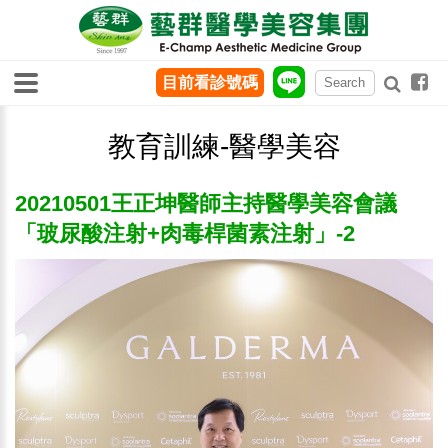
目前看診號碼
教育訓練-醫學美容
20210501王正坤醫師主持醫學美容會議
「玻尿酸注射+肉毒桿菌素注射」-2