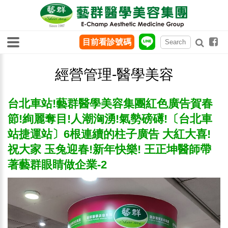
目前看診號碼
經營管理-醫學美容
台北車站!藝群醫學美容集團紅色廣告賀春
節!絢麗奪目!人潮洶湧!氣勢磅礡!〔台北車
站捷運站〕6根連續的柱子廣告 大紅大喜!
祝大家 玉兔迎春!新年快樂! 王正坤醫師帶
著藝群眼睛做企業-2