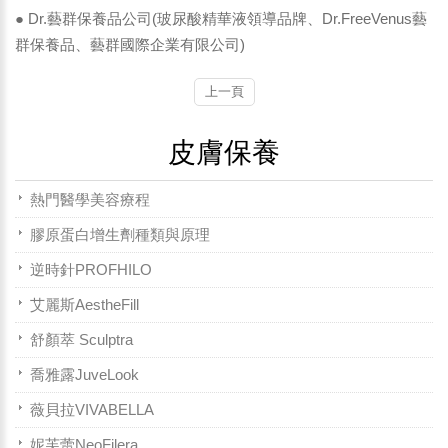
● Dr.藝群保養品公司(玻尿酸精華液領導品牌、Dr.FreeVenus藝
群保養品、藝群國際企業有限公司)
上一頁
皮膚保養
熱門醫學美容療程
膠原蛋白增生劑種類與原理
逆時針PROFHILO
艾麗斯AestheFill
舒顏萃 Sculptra
喬雅露JuveLook
薇貝拉VIVABELLA
妮芙蕾NeoFilera