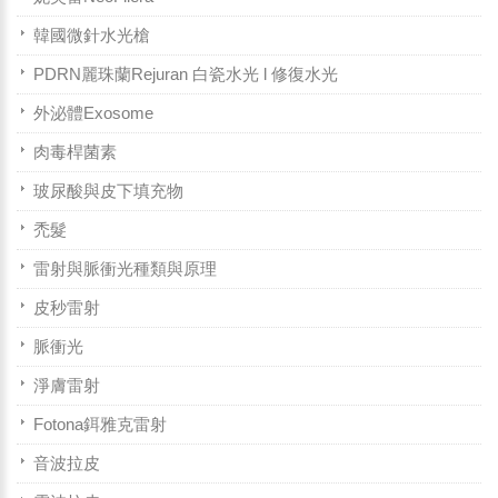
韓國微針水光槍
PDRN麗珠蘭Rejuran 白瓷水光 l 修復水光
外泌體Exosome
肉毒桿菌素
玻尿酸與皮下填充物
禿髮
雷射與脈衝光種類與原理
皮秒雷射
脈衝光
淨膚雷射
Fotona鉺雅克雷射
音波拉皮