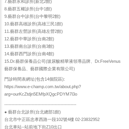
7.藝群永和診所(新北2館)
8.藝群五權診所(台中1館)
9.藝群台中診所(台中黎明2館)
10.藝群高雄診所(高雄三民1館)
11.藝群左營診所(高雄左營2館)
12.藝群中華診所(台南2館)
13.藝群南台診所(台南3館)
14.藝群西門診所(台南4館)
15.Dr.藝群保養品公司(玻尿酸精華液領導品牌、Dr.FreeVenus
藝群保養品、藝群國際企業有限公司)
門診時間表網址(包含14個院區):
https://www.e-champ.com.tw/about.php?
arg=ourKcZtdjn5EMfpXQgcPDYM7l3o
--------------------------------------------------
● 藝群台北診所(台北總部1館)
台北市中正區忠孝西路一段102號4樓 02-23832952
台北車站--站前地下街Z10出口