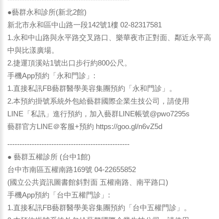
●藝群永和診所(新北2館)
新北市永和區中山路一段142號1樓 02-82317581
1.永和中山路與永平路交叉路口、樂華夜市正對面、鄰近永平高
中與比漾廣場。
2.捷運頂溪站1號出口步行約800公尺。
手機App預約「永和門診」:
1.直接私訊FB藝群醫學美容集團預約「永和門診」。
2.本預約掛號系統外包給藝群國際企業生技公司，請使用
LINE「私訊」進行預約，加入藝群LINE帳號@pwo7295s
藝群官方LINE＠客服+預約
https://goo.gl/n6vZ5d
--------------------------------------------------
● 藝群五權診所 (台中1館)
台中市南區五權南路169號 04-22655852
(國立公共資訊圖書館斜對面 五權南路、南平路口)
手機App預約「台中五權門診」:
1.直接私訊FB藝群醫學美容集團預約「台中五權門診」。