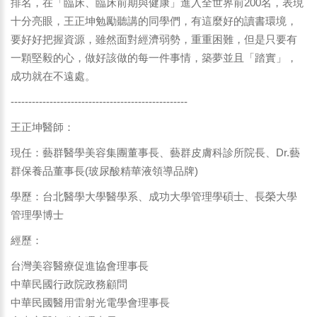
排名，在「臨床、臨床前期與健康」進入全世界前200名，表現
十分亮眼，王正坤勉勵聽講的同學們，有這麼好的讀書環境，
要好好把握資源，雖然面對經濟弱勢，重重困難，但是只要有
一顆堅毅的心，做好該做的每一件事情，築夢並且「踏實」，
成功就在不遠處。
--------------------------------------------------
王正坤醫師：
現任：藝群醫學美容集團董事長、藝群皮膚科診所院長、Dr.藝
群保養品董事長(玻尿酸精華液領導品牌)
學歷：台北醫學大學醫學系、成功大學管理學碩士、長榮大學
管理學博士
經歷：
台灣美容醫療促進協會理事長
中華民國行政院政務顧問
中華民國醫用雷射光電學會理事長