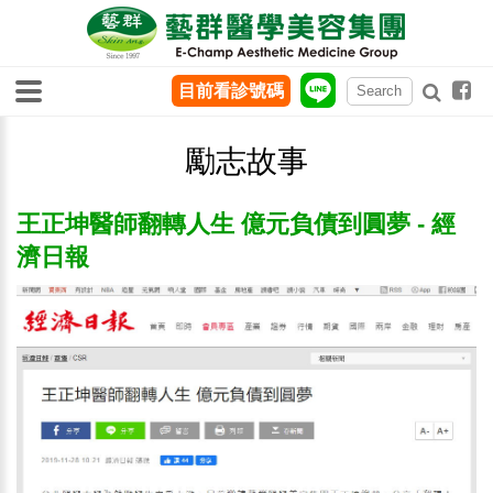
目前看診號碼
勵志故事
王正坤醫師翻轉人生 億元負債到圓夢 - 經
濟日報