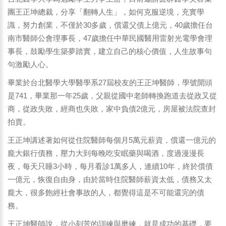
團王正坤總裁，分享「翻轉人生」，如何克服逆境，充實學
識，努力創業，不僅於30多歲，償還父債上億元，40歲擔任台
南市醫師公會理事長，47歲擔任中華民國醫用雷射光電學會理
事長，鼓勵學生築夢踏實，建立自己的核心價值，人生故事句
句激勵人心。
畢業於台北醫學大學醫學系27屆校友的王正坤醫師，學號開頭
是741，畢業那一年25歲，父親從國中老師轉換跑道去從政又從
商，從政失敗，經商也失敗，家中負債2億元，房屋被法院查封
拍賣。
王正坤講述著如何從住院醫師每個月5萬元薪資，償還一億元的
龐大銀行債務，壓力大到每晚吃安眠藥與喝酒，度過漫漫長
夜，每天只睡3小時，每月看診1萬多人，連續10年，終於償債
一億元，恢復自由身，由於當時住院醫師薪資太低，債務又太
龐大，很多飽經社會事故的人，都覺得這是不可能還完的債
務。
王正坤醫師說，從小刻苦的訓練與磨練，就是成功的基礎，要