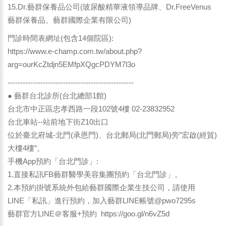
15.Dr.藝群保養品公司(玻尿酸精華液領導品牌、Dr.FreeVenus
藝群保養品、藝群國際企業有限公司)
門診時間表網址(包含14個院區):
https://www.e-champ.com.tw/about.php?
arg=ourKcZtdjn5EMfpXQgcPDYM7l3o
--------------------------------------------------
● 藝群台北診所(台北總部1館)
台北市中正區忠孝西路一段102號4樓 02-23832952
台北車站--站前地下街Z10出口
位於臺北府城-北門(承恩門)、台北郵局(北門郵局)旁”宏啟(經貿)
大樓4樓”。
手機App預約「台北門診」:
1.直接私訊FB藝群醫學美容集團預約「台北門診」。
2.本預約掛號系統外包給藝群國際企業生技公司，請使用
LINE「私訊」進行預約，加入藝群LINE帳號@pwo7295s
藝群官方LINE＠客服+預約
https://goo.gl/n6vZ5d