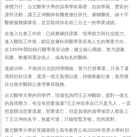
身體力行，台北醫學大學的深厚學術基礎，自由學風，豐富的
課外活動，讓王正坤醫師有機會擔任班代、康輔團長、綠十字
醫療服務隊隊長，並且取得排名前三分之一的學業成績。
在進入社會工作前，已經磨練好課業、領導能力與社交能力。
進入醫院工作後，鎖定皮膚科與醫學美容為人生的專業方向，
在1993年開始執行醫學美容治療，建立核心職能，努力讀書、
寫書、教書與看診病人，成為知名的醫師。
連續10年，不敢與台北的同學聯絡，努力打拼事業，只為了還
債與好好活著，還清一億元負債以後，持續奉獻社會，進而擔
任台南市醫師公會理事長職務。
台北醫學大學的同學們，現場也詢問王正坤醫師，面對一億元
的負債壓力，有沒有想要逃避?王正坤坦承自己只是凡人，一直
想盡辦法想要逃避，想要逃亡，但是負債的連帶保證人都簽上
了王正坤的名字，無處可逃，只能咬緊牙根，坦然面對。
臺北醫學大學於英國泰晤士高等教育公布2020年世界大學科別