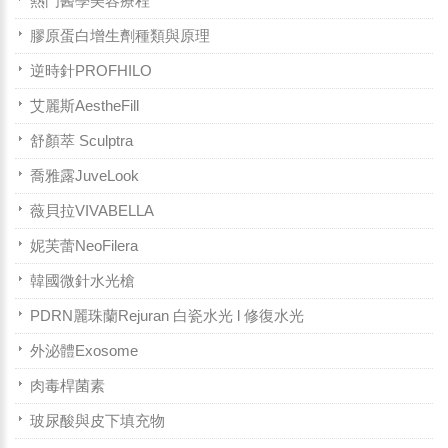
熱門醫學美容療程
膠原蛋白增生劑種類與原理
逆時針PROFHILO
艾麗斯AestheFill
舒顏萃 Sculptra
喬雅露JuveLook
薇貝拉VIVABELLA
妮芙蕾NeoFilera
韓國微針水光槍
PDRN麗珠蘭Rejuran 白瓷水光 l 修復水光
外泌體Exosome
肉毒桿菌素
玻尿酸與皮下填充物