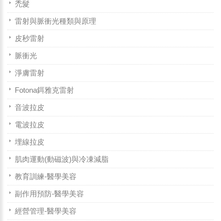
禿髮
雷射與脈衝光種類與原理
皮秒雷射
脈衝光
淨膚雷射
Fotona鉺雅克雷射
音波拉皮
電波拉皮
埋線拉皮
肌肉運動(動磁波)與冷凍減脂
教育訓練-醫學美容
副作用預防-醫學美容
經營管理-醫學美容