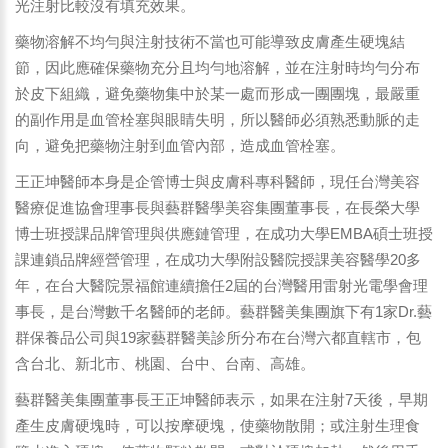
光注射比較沒有填充效果。
藥物溶解不均勻與注射技術不當也可能導致皮膚產生硬塊結
節，因此應確保藥物充分且均勻地溶解，並在注射時均勻分布
於皮下組織，避免藥物集中於某一處而形成一團團塊，最嚴重
的副作用是血管栓塞與眼睛失明，所以醫師必須熟悉動脈的走
向，避免把藥物注射到血管內部，造成血管栓塞。
王正坤醫師本身是企管博士與皮膚科專科醫師，現任台灣美容
醫療促進協會理事長與藝群醫學美容集團董事長，在長榮大學
博士班授課品牌管理與供應鏈管理，在成功大學EMBA碩士班授
課連鎖品牌經營管理，在成功大學附設醫院授課美容醫學20多
年，在台大醫院景福館連續擔任2屆的台灣醫用雷射光電學會理
事長，是台灣數千名醫師的老師。藝群醫美集團旗下有1家Dr.藝
群保養品公司與19家藝群醫美診所分布在台灣六都直轄市，包
含台北、新北市、桃園、台中、台南、高雄。
藝群醫美集團董事長王正坤醫師表示，如果在注射7天後，早期
產生皮膚硬塊時，可以按摩硬塊，使藥物散開；或注射生理食