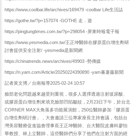
https://www.coolbar.life/archives/169479
-coolbar Life生活誌
https://gothe.tw/?p=157074
-GOTHE 走．遊
https://pingtungtimes.com.tw/?p=298054
-屏東時報電子報
https://www.yesmedia.com.tw/王正坤醫師在膠原蛋白增生劑研
討會提供安全注射/
-yesmedia是新聞網
https://chinatrends.news/archives/49903
-勢傳媒
https://n.yam.com/Article/20250224390890
-yam蕃薯藤新聞
記者黃文博／台南報導2025-02-24 10:57
臉部老化問題越來越受到重視，很多人選擇透過注射玻尿酸、
或膠原蛋白增生劑來填充臉部凹陷皺紋，2月23日下午，於台北
CORNER MAX大角落多功能展演館，250位醫師參加「膠原蛋
白增生劑研討會」，大會邀請三位專家座長主持會議，包括台
灣美容醫療促進協會理事長王正坤醫師、台大醫院皮膚科廖怡
華教授、林上立醫師，這些醫師們分享了他們在注射方面的經