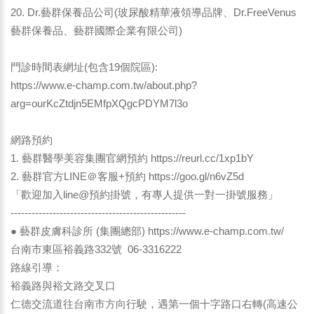
20. Dr.藝群保養品公司(玻尿酸精華液領導品牌、Dr.FreeVenus
藝群保養品、藝群國際企業有限公司)
門診時間表網址(包含19個院區):
https://www.e-champ.com.tw/about.php?
arg=ourKcZtdjn5EMfpXQgcPDYM7l3o
網路預約
1. 藝群醫學美容集團官網預約
https://reurl.cc/1xp1bY
2. 藝群官方LINE＠客服+預約
https://goo.gl/n6vZ5d
「歡迎加入line@預約掛號，有專人提供一對一掛號服務」
--------------------------------------------------
● 藝群皮膚科診所 (集團總部)
https://www.e-champ.com.tw/
台南市東區裕義路332號 06-3316222
路線引導：
裕義路與裕文路交叉口
仁德交流道往台南市方向行駛，遇第一個十字路口右轉(高速公