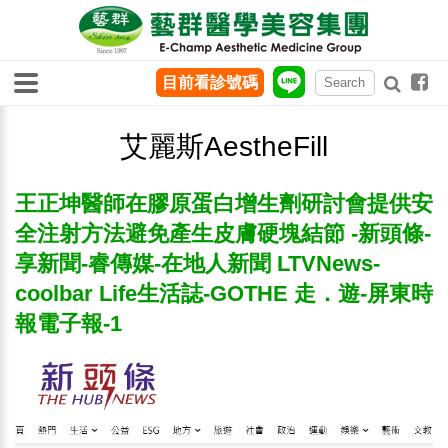
目前看診號碼
艾麗斯AestheFill
王正坤醫師在膠原蛋白增生劑研討會提供安
全注射方法避免產生皮膚硬塊結節 -新頭條-
享新聞-睿傳媒-在地人新聞 LTVNews-
coolbar Life生活誌-GOTHE 走．遊-屏東時
報電子報-1