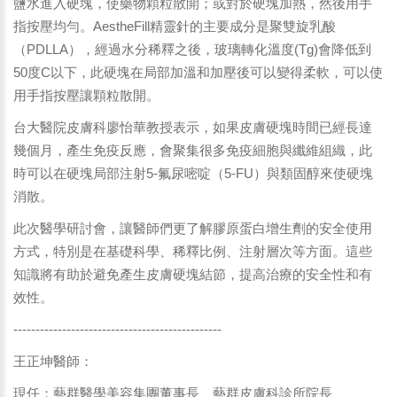
鹽水進入硬塊，使藥物顆粒散開；或對於硬塊加熱，然後用手
指按壓均勻。AestheFill精靈針的主要成分是聚雙旋乳酸
（PDLLA），經過水分稀釋之後，玻璃轉化溫度(Tg)會降低到
50度C以下，此硬塊在局部加溫和加壓後可以變得柔軟，可以使
用手指按壓讓顆粒散開。
台大醫院皮膚科廖怡華教授表示，如果皮膚硬塊時間已經長達
幾個月，產生免疫反應，會聚集很多免疫細胞與纖維組織，此
時可以在硬塊局部注射5-氟尿嘧啶（5-FU）與類固醇來使硬塊
消散。
此次醫學研討會，讓醫師們更了解膠原蛋白增生劑的安全使用
方式，特別是在基礎科學、稀釋比例、注射層次等方面。這些
知識將有助於避免產生皮膚硬塊結節，提高治療的安全性和有
效性。
-----------------------------------------------
王正坤醫師：
現任：藝群醫學美容集團董事長、藝群皮膚科診所院長、