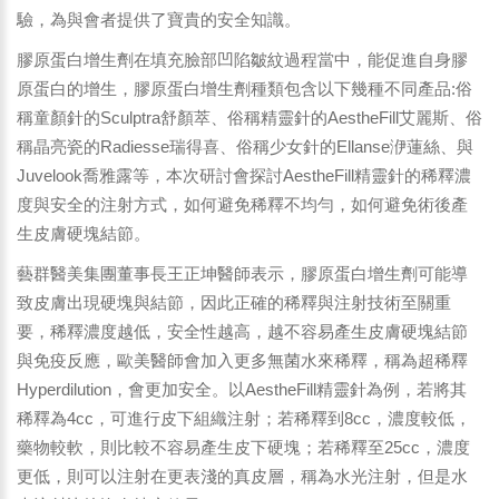
驗，為與會者提供了寶貴的安全知識。
膠原蛋白增生劑在填充臉部凹陷皺紋過程當中，能促進自身膠
原蛋白的增生，膠原蛋白增生劑種類包含以下幾種不同產品:俗
稱童顏針的Sculptra舒顏萃、俗稱精靈針的AestheFill艾麗斯、俗
稱晶亮瓷的Radiesse瑞得喜、俗稱少女針的Ellanse洢蓮絲、與
Juvelook喬雅露等，本次研討會探討AestheFill精靈針的稀釋濃
度與安全的注射方式，如何避免稀釋不均勻，如何避免術後產
生皮膚硬塊結節。
藝群醫美集團董事長王正坤醫師表示，膠原蛋白增生劑可能導
致皮膚出現硬塊與結節，因此正確的稀釋與注射技術至關重
要，稀釋濃度越低，安全性越高，越不容易產生皮膚硬塊結節
與免疫反應，歐美醫師會加入更多無菌水來稀釋，稱為超稀釋
Hyperdilution，會更加安全。以AestheFill精靈針為例，若將其
稀釋為4cc，可進行皮下組織注射；若稀釋到8cc，濃度較低，
藥物較軟，則比較不容易產生皮下硬塊；若稀釋至25cc，濃度
更低，則可以注射在更表淺的真皮層，稱為水光注射，但是水