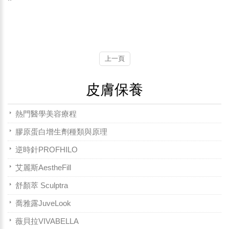
上一頁
皮膚保養
熱門醫學美容療程
膠原蛋白增生劑種類與原理
逆時針PROFHILO
艾麗斯AestheFill
舒顏萃 Sculptra
喬雅露JuveLook
薇貝拉VIVABELLA