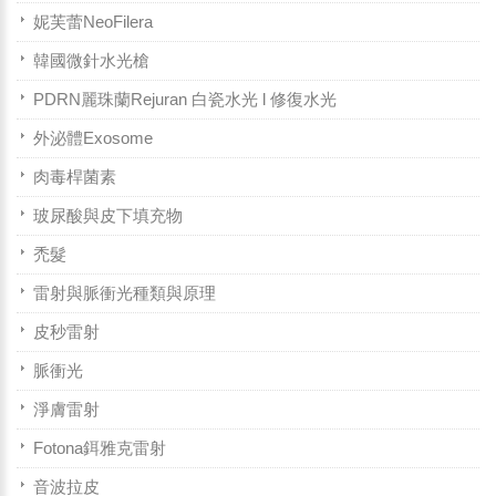
妮芙蕾NeoFilera
韓國微針水光槍
PDRN麗珠蘭Rejuran 白瓷水光 l 修復水光
外泌體Exosome
肉毒桿菌素
玻尿酸與皮下填充物
禿髮
雷射與脈衝光種類與原理
皮秒雷射
脈衝光
淨膚雷射
Fotona鉺雅克雷射
音波拉皮