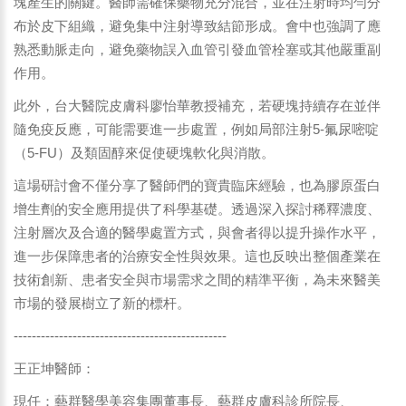
塊產生的關鍵。醫師需確保藥物充分混合，並在注射時均勻分
布於皮下組織，避免集中注射導致結節形成。會中也強調了應
熟悉動脈走向，避免藥物誤入血管引發血管栓塞或其他嚴重副
作用。
此外，台大醫院皮膚科廖怡華教授補充，若硬塊持續存在並伴
隨免疫反應，可能需要進一步處置，例如局部注射5-氟尿嘧啶
（5-FU）及類固醇來促使硬塊軟化與消散。
這場研討會不僅分享了醫師們的寶貴臨床經驗，也為膠原蛋白
增生劑的安全應用提供了科學基礎。透過深入探討稀釋濃度、
注射層次及合適的醫學處置方式，與會者得以提升操作水平，
進一步保障患者的治療安全性與效果。這也反映出整個產業在
技術創新、患者安全與市場需求之間的精準平衡，為未來醫美
市場的發展樹立了新的標杆。
-----------------------------------------------
王正坤醫師：
現任：藝群醫學美容集團董事長、藝群皮膚科診所院長、