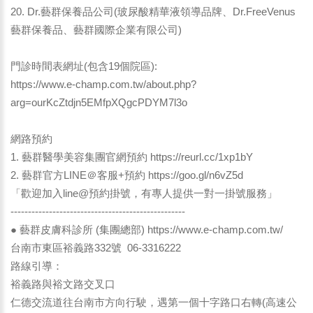
20. Dr.藝群保養品公司(玻尿酸精華液領導品牌、Dr.FreeVenus
藝群保養品、藝群國際企業有限公司)
門診時間表網址(包含19個院區):
https://www.e-champ.com.tw/about.php?
arg=ourKcZtdjn5EMfpXQgcPDYM7l3o
網路預約
1. 藝群醫學美容集團官網預約
https://reurl.cc/1xp1bY
2. 藝群官方LINE＠客服+預約
https://goo.gl/n6vZ5d
「歡迎加入line@預約掛號，有專人提供一對一掛號服務」
--------------------------------------------------
● 藝群皮膚科診所 (集團總部)
https://www.e-champ.com.tw/
台南市東區裕義路332號 06-3316222
路線引導：
裕義路與裕文路交叉口
仁德交流道往台南市方向行駛，遇第一個十字路口右轉(高速公