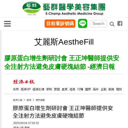
目前看診號碼
艾麗斯AestheFill
膠原蛋白增生劑研討會 王正坤醫師提供安
全注射方法避免皮膚硬塊結節 -經濟日報