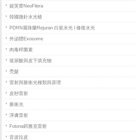
妮芙蕾NeoFilera
韓國微針水光槍
PDRN麗珠蘭Rejuran 白瓷水光 l 修復水光
外泌體Exosome
肉毒桿菌素
玻尿酸與皮下填充物
禿髮
雷射與脈衝光種類與原理
皮秒雷射
脈衝光
淨膚雷射
Fotona鉺雅克雷射
音波拉皮