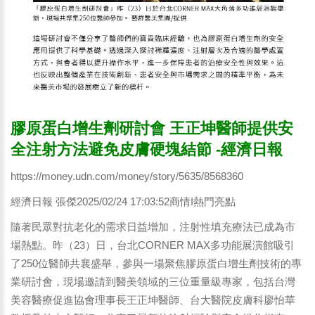
膠原蛋白增生劑研討會 王正坤醫師提供安
全注射方法避免皮膚硬塊結節 -經濟日報
https://money.udn.com/money/story/5635/8568360
經濟日報 張傑2025/02/24 17:03:52商情I熱門亮點
隨著民眾對抗老化的需求日益增加，注射性填充療法已成為市
場熱點。昨（23）日，台北CORNER MAX多功能展演館吸引
了250位醫師共襄盛舉，參與一場聚焦膠原蛋白增生劑技術的專
業研討會，現場邀請到醫美領域的三位重量級專家，包括台灣
美容醫療促進協會理事長王正坤醫師、台大醫院皮膚科廖怡華