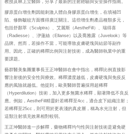
教授及林上立醫師，分享了最新的注射經驗與安全操作指南。
膠原蛋白增生劑因能刺激人體自身膠原蛋白增生，在填補凹
陷、修飾皺紋方面獲得廣泛關注。這些增生劑產品種類多元，
包括舒顏萃（Sculptra）、艾麗斯（AestheFill）、瑞得喜
（Radiesse）、洢蓮絲（Ellanse）以及喬雅露（Juvelook）等
品牌。然而，若操作不當，可能導致皮膚硬塊與結節等副作
用。因此，正確的稀釋比例與注射技術，成為醫師執業中的重
要課題。
藝群醫美集團董事長王正坤醫師在會中指出，稀釋比例直接影
響注射後的安全性與療效。稀釋濃度越低，皮膚硬塊與免疫反
應的風險就越低。他提到，歐美醫師普遍採用超稀釋
（Hyperdilution）技術，加入更多無菌水稀釋，顯著降低不良反
應。例如，AestheFill精靈針若稀釋至4cc，適合皮下組織注射；
若稀釋至25cc，則可用於更表淺的真皮層，稱為水光注射，但
這類注射填充效果相對較弱。
王正坤醫師進一步解釋，藥物稀釋均勻性與注射技術是避免硬