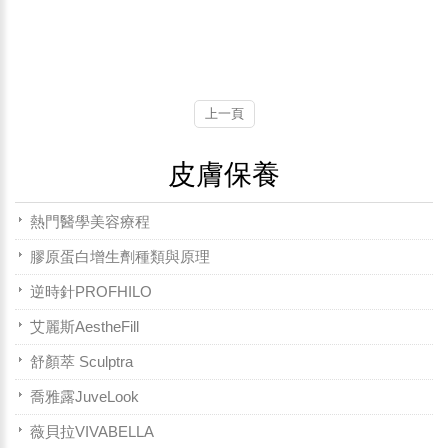
上一頁
皮膚保養
熱門醫學美容療程
膠原蛋白增生劑種類與原理
逆時針PROFHILO
艾麗斯AestheFill
舒顏萃 Sculptra
喬雅露JuveLook
薇貝拉VIVABELLA