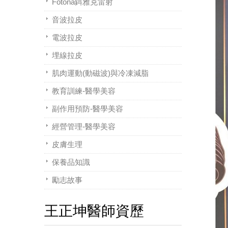
Fotona鉺雅克雷射
音波拉皮
電波拉皮
埋線拉皮
肌肉運動(動磁波)與冷凍減脂
教育訓練-醫學美容
副作用預防-醫學美容
經營管理-醫學美容
皮膚生理
保養品知識
勵志故事
王正坤醫師資歷