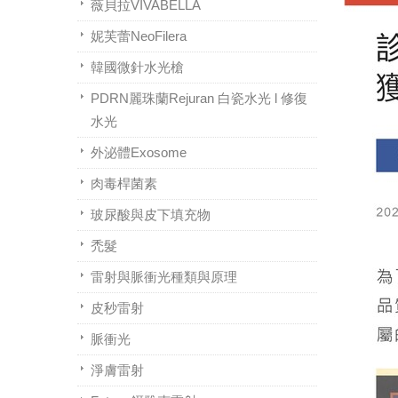
薇貝拉VIVABELLA
妮芙蕾NeoFilera
韓國微針水光槍
PDRN麗珠蘭Rejuran 白瓷水光 l 修復
水光
外泌體Exosome
肉毒桿菌素
玻尿酸與皮下填充物
禿髮
雷射與脈衝光種類與原理
皮秒雷射
脈衝光
淨膚雷射