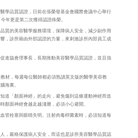
容醫學品質認證，日前在張榮發基金會國際會議中心舉行
，今年更是第二次獲得認證殊榮。
高品質的美容醫學服務環境，保障病人安全，減少副作用
迴響，診所藉由外部認證的力量，來刺激診所內部員工成
療促進協會理事長，長期推動美容醫學品質認證，並且強
。
種教材，每週每位醫師都必須熟讀英文版的醫學美容教
的腦海裏。
須知道「顏面神經」的走向，避免傷到這條運動神經而造
此時顏面神經會越走越淺層，必須小心避開。
免血管栓塞與眼睛失明。注射肉毒桿菌素時，必須知道每
病人，嚴格保護病人安全，而這也是診所美容醫學品質認