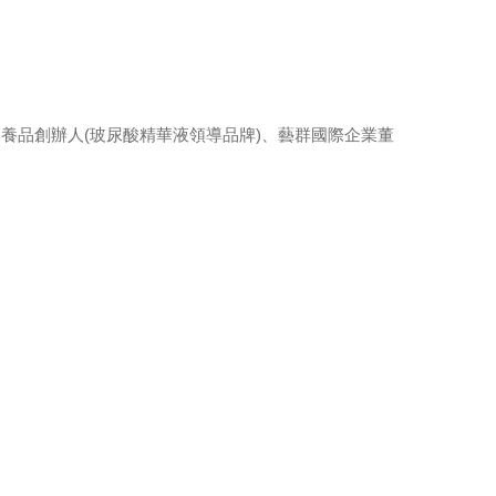
群保養品創辦人(玻尿酸精華液領導品牌)、藝群國際企業董