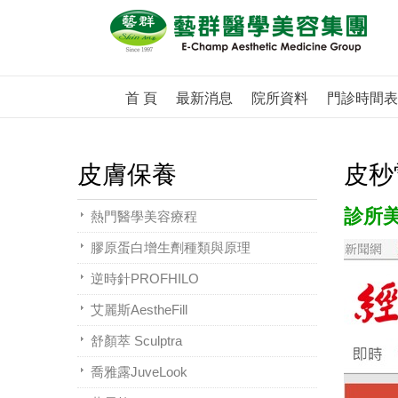
首 頁
最新消息
院所資料
門診時間表
皮膚保養
皮秒
診所
熱門醫學美容療程
膠原蛋白增生劑種類與原理
逆時針PROFHILO
艾麗斯AestheFill
舒顏萃 Sculptra
喬雅露JuveLook