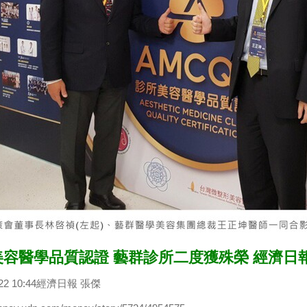
美容醫學品質認證 藝群診所二度獲殊榮 經濟日
0-22 10:44經濟日報 張傑