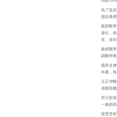
https://
為了提高
授證典禮
藝群醫學
發生，衛
長，達到
藝群醫學
調醫學教
藝群皮膚
科書，每
王正坤醫
成顏面癱
而注射玻
一條肌肉
接受雷射