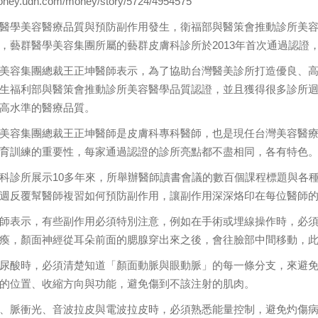
money.udn.com/money/story/5724/4954575
醫學美容醫療品質與預防副作用發生，衛福部與醫策會推動診所美
，藝群醫學美容集團所屬的藝群皮膚科診所於2013年首次通過認證
美容集團總裁王正坤醫師表示，為了協助台灣醫美診所打造優良、
生福利部與醫策會推動診所美容醫學品質認證，並且獲得很多診所
高水準的醫療品質。
美容集團總裁王正坤醫師是皮膚科專科醫師，也是現任台灣美容醫
育訓練的重要性，每家通過認證的診所亮點都不盡相同，各有特色
科診所展示10多年來，所舉辦醫師讀書會議的數百個課程標題與各
週反覆幫醫師複習如何預防副作用，讓副作用深深烙印在每位醫師
師表示，有些副作用必須特別注意，例如在手術或埋線操作時，必
瘓，顏面神經從耳朵前面的腮腺穿出來之後，會往臉部中間移動，
尿酸時，必須清楚知道「顏面動脈與眼動脈」的每一條分支，來避
的位置、收縮方向與功能，避免傷到不該注射的肌肉。
、脈衝光、音波拉皮與電波拉皮時，必須熟悉能量控制，避免灼傷