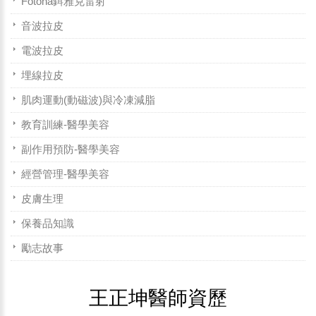
Fotona鉺雅克雷射
音波拉皮
電波拉皮
埋線拉皮
肌肉運動(動磁波)與冷凍減脂
教育訓練-醫學美容
副作用預防-醫學美容
經營管理-醫學美容
皮膚生理
保養品知識
勵志故事
王正坤醫師資歷