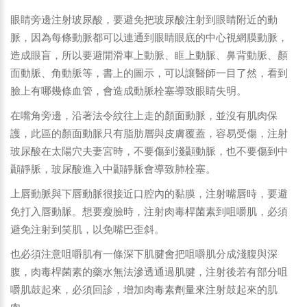
眼睛旁邊注射玻尿酸，要避免把玻尿酸注射到眼睛附近的動
脈，因為每條動脈都可以連通到眼睛眼底的中心視網膜動脈，
造成眼盲，所以要避開滑車上動脈、眶上動脈、鼻背動脈、顏
面動脈、角動脈等，書上的圖示，可以讓醫師一目了然，看到
臉上有哪幾條血管，會造成動脈栓塞導致眼睛失明。
在嘴角旁邊，沿著法令紋往上走的顏面動脈，並沒有肌肉保
護，此區的顏面動脈只有脂肪層與皮膚覆蓋，容易受傷，注射
玻尿酸在太陽穴夫妻宮時，不要傷到淺顳動脈，也不要傷到中
顳靜脈，玻尿酸進入中顳靜脈會導致肺栓塞。
上唇動脈與下唇動脈很接近口腔內的黏膜，注射嘴唇時，要避
免打入唇動脈。想要瘦臉時，注射肉毒桿菌素到咀嚼肌，必須
避免注射到笑肌，以免嘴巴歪斜。
也必須注意咀嚼肌有一條深下肌腱會把咀嚼肌分成淺腹與深
腹，肉毒桿菌素的藥水無法滲透通過肌腱，注射後若有部分咀
嚼肌鼓起來，必須回診，增加肉毒素劑量來注射鼓起來的肌