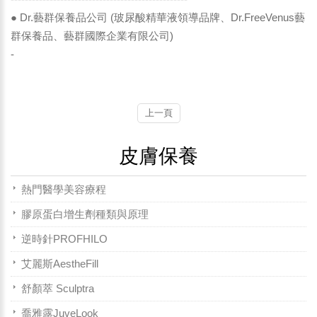
● Dr.藝群保養品公司 (玻尿酸精華液領導品牌、Dr.FreeVenus藝
群保養品、藝群國際企業有限公司)
-
上一頁
皮膚保養
熱門醫學美容療程
膠原蛋白增生劑種類與原理
逆時針PROFHILO
艾麗斯AestheFill
舒顏萃 Sculptra
喬雅露JuveLook