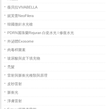
薇貝拉VIVABELLA
妮芙蕾NeoFilera
韓國微針水光槍
PDRN麗珠蘭Rejuran 白瓷水光 l 修復水光
外泌體Exosome
肉毒桿菌素
玻尿酸與皮下填充物
禿髮
雷射與脈衝光種類與原理
皮秒雷射
脈衝光
淨膚雷射