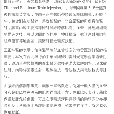
部解剖學」，英文版名稱為「Clinical Anatomy of the Face for
Filler and Botulinum Toxin Injection」，由韓國延世大學金熙真
教授撰寫英文版，並由王正坤醫師帶領醫師團隊翻譯，耗時半
年，包含劉友臻醫師、蔡逸柏醫師、李直罡醫師與盧寶如醫
師，該書內容主要指導醫師詳細瞭解肌肉、血管、神經與組織
的構造之後，可以避開血管栓塞、神經損壞、錯誤注射肌肉與
組織傷害等地雷區，讓醫師精進醫療技術。
王正坤醫師表示，如何避開臉部血管栓塞的地雷區對於醫師很
重要，本次在台北舉行的中華民國醫用雷射光電學會學術研討
會，邀請台灣與韓國的傑出醫師教授演講大體解剖學、玻尿酸
注射、肉毒桿菌素注射、埋線拉皮、音波拉皮與電波拉皮等課
程。
由微細的解剖學事實，顛覆一些舊觀念，例如一般人體的血管
分布是動脈埋在深層的肌肉裡面或下方，靜脈比較表淺，藉此
保護動脈免於傷害，可是在眼睛淚溝與鼻颧溝的動靜脈分布卻
是相反，角動脈比角靜脈還要表淺，如果沒有注意，就容易傷
到角動脈。