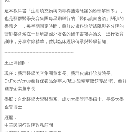
肉。
這本教科書「注射填充物與肉毒桿菌素除皺的臉部解剖學」，
也是藝群醫學美容集團每星期舉行的「醫師讀書會議」閱讀的
書籍之一，每星期固定時間，藝群皮膚科診所總院與各分院的
醫師都會聚在一起研讀國外著名的醫學書籍與論文，進行教育
訓練，分享章節精華，佐以臨床經驗傳承與醫學新知。
-----------------------------------------------
王正坤醫師：
現任：藝群醫學美容集團董事長、藝群皮膚科診所院長、
Dr.FreeVenus藝群保養品創辦人(玻尿酸精華液領導品牌)、藝群
國際企業董事長
學歷：台北醫學大學醫學系、成功大學管理學碩士、長榮大學
企管博士
經歷：
中華民國行政院政務顧問