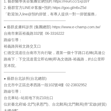
1. 藝群醫學美容集團官網預約
https://reurl.cc/1xp1bY
2. 藝群官方LINE＠客服+預約
https://goo.gl/n6vZ5d
「歡迎加入line@預約掛號，有專人提供一對一掛號服務」
--------------------------------------------------
● 藝群皮膚科診所 (集團總部)
https://www.e-champ.com.tw/
台南市東區裕義路332號 06-3316222
路線引導：
裕義路與裕文路交叉口
仁德交流道往台南市方向行駛，遇第一個十字路口右轉(高速公
路南下：下交流道需立即右轉)即為文德路-裕義路，約1公里即
至本院。
--------------------------------------------------
● 藝群台北診所(台北總部)
台北市中正區忠孝西路一段102號4樓 02-23832952
路線引導：
台北車站--站前地下街Z10出口
位於臺北府城-北門(承恩門)、台北郵局(北門郵局)旁”宏啟(經貿)
大樓4樓”。