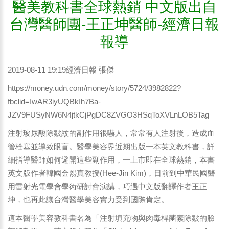
醫美教科書全球熱銷 中文版出自
台灣醫師團-王正坤醫師-經濟日報
報導
2019-08-11 19:19經濟日報 張傑
https://money.udn.com/money/story/5724/3982822?
fbclid=IwAR3iyUQBkIh7Ba-
JZV9FUSyNW6N4jtkCjPgDC8ZVGO3HSqToXVLnLOB5Tag
注射玻尿酸除皺紋的副作用很嚇人，常常有人注射後，造成血
管栓塞並導致眼盲。醫學美容界近期出版一本英文教科書，詳
細指導醫師如何避開這些副作用，一上市即在全球熱銷，本書
英文版作者韓國金熙真教授(Hee-Jin Kim)，日前到中華民國醫
用雷射光電學會學術研討會演講，巧遇中文版翻譯作者王正
坤，也再此讓台灣醫學美容實力受到國際肯定。
這本醫學美容教科書名為「注射填充物與肉毒桿菌素除皺的臉