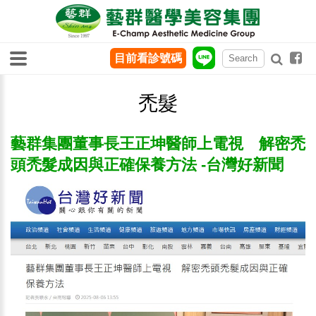
目前看診號碼
禿髮
藝群集團董事長王正坤醫師上電視 解密禿
頭禿髮成因與正確保養方法 -台灣好新聞