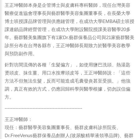
王正坤醫師本身是企管博士與皮膚科專科醫師，現任台灣美容
醫療促進協會理事長與藝群醫學美容集團董事長，在長榮大學
博士班授課品牌管理與供應鏈管理，在成功大學EMBA碩士班授
課連鎖品牌經營管理，在成功大學附設醫院授課美容醫學20多
年。藝群醫美集團旗下有1家Dr.藝群保養品公司與21家藝群醫美
診所分布在台灣各縣市，王正坤醫師長期致力於醫學美容教學
與預防副作用。
針對坊間流傳的各種「生髮偏方」，如使用鹽巴洗頭、熱湯匙
燙頭皮、抹生薑、用口水按摩頭皮等，王正坤醫師說：「這些
方法不但無法生髮，反而可能造成毛囊發炎甚至受損。」他強
調，真正有效的方式，仍應回歸科學與醫學根據，切勿誤信偏
方。
--------------------------------------------------
王正坤醫師：
現任：藝群醫學美容集團董事長、藝群皮膚科診所院長、
Dr.FreeVenus藝群保養品創辦人(玻尿酸精華液領導品牌)、藝群