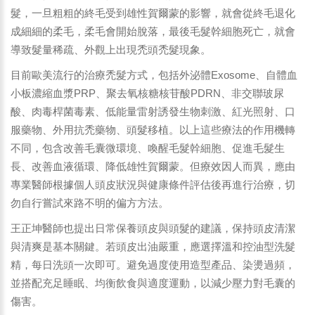
髮，一旦粗粗的終毛受到雄性賀爾蒙的影響，就會從終毛退化
成細細的柔毛，柔毛會開始脫落，最後毛髮幹細胞死亡，就會
導致髮量稀疏、外觀上出現禿頭禿髮現象。
目前歐美流行的治療禿髮方式，包括外泌體Exosome、自體血
小板濃縮血漿PRP、聚去氧核糖核苷酸PDRN、非交聯玻尿
酸、肉毒桿菌毒素、低能量雷射誘發生物刺激、紅光照射、口
服藥物、外用抗禿藥物、頭髮移植。以上這些療法的作用機轉
不同，包含改善毛囊微環境、喚醒毛髮幹細胞、促進毛髮生
長、改善血液循環、降低雄性賀爾蒙。但療效因人而異，應由
專業醫師根據個人頭皮狀況與健康條件評估後再進行治療，切
勿自行嘗試來路不明的偏方方法。
王正坤醫師也提出日常保養頭皮與頭髮的建議，保持頭皮清潔
與清爽是基本關鍵。若頭皮出油嚴重，應選擇溫和控油型洗髮
精，每日洗頭一次即可。避免過度使用造型產品、染燙過頻，
並搭配充足睡眠、均衡飲食與適度運動，以減少壓力對毛囊的
傷害。