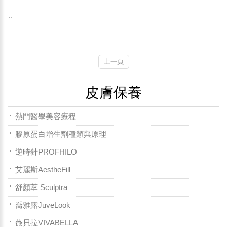
``
上一頁
皮膚保養
熱門醫學美容療程
膠原蛋白增生劑種類與原理
逆時針PROFHILO
艾麗斯AestheFill
舒顏萃 Sculptra
喬雅露JuveLook
薇貝拉VIVABELLA