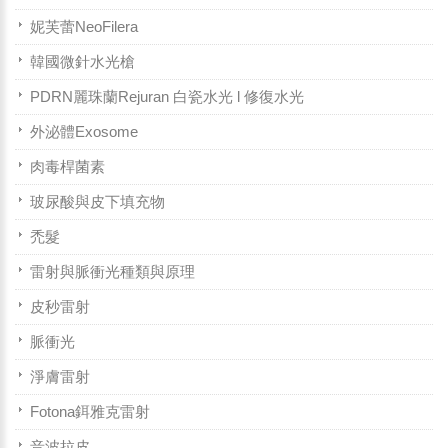
妮芙蕾NeoFilera
韓國微針水光槍
PDRN麗珠蘭Rejuran 白瓷水光 l 修復水光
外泌體Exosome
肉毒桿菌素
玻尿酸與皮下填充物
禿髮
雷射與脈衝光種類與原理
皮秒雷射
脈衝光
淨膚雷射
Fotona鉺雅克雷射
音波拉皮