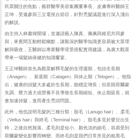
民眾關注的焦點，藝群醫學美容集團董事長、皮膚專科醫師王
正坤，受邀參與三立電視台節目，針對禿髮議題進行深入淺出
的解說。
由主持人林書煒開場，並邀請藝人陳真、佩佩與維尼共同參
與，來賓間互動輕鬆幽默，讓艱深的醫學知識更容易被大眾理
解與吸收，王醫師以專業醫學背景搭配實用建議，為廣大觀眾
帶來一場髮絲保健的知識饗宴。
王正坤醫師首先為觀眾解釋毛髮的生理週期，包括生長期
（Anagen）、衰退期（Catagen）與休止期（Telogen）。他指
出，健康的頭髮大多處於生長期，能穩定增長；但若因荷爾蒙
失調、壓力過大或營養不良導致生長期縮短、休止期延長，就
會加速掉髮，進而產生禿頭問題。
此外，他也說明毛髮的三種分類：胎毛（Lanugo hair）、柔毛
（Vellus hair）與終毛（Terminal hair）。胎毛多見於嬰兒出生
時，之後自然脫落。柔毛則是短小、顏色淡的細毛，容易受到
荷爾蒙變化影響而轉變。而終毛則是我們日常所見的粗黑毛