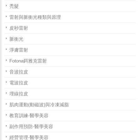
禿髮
雷射與脈衝光種類與原理
皮秒雷射
脈衝光
淨膚雷射
Fotona鉺雅克雷射
音波拉皮
電波拉皮
埋線拉皮
肌肉運動(動磁波)與冷凍減脂
教育訓練-醫學美容
副作用預防-醫學美容
經營管理-醫學美容