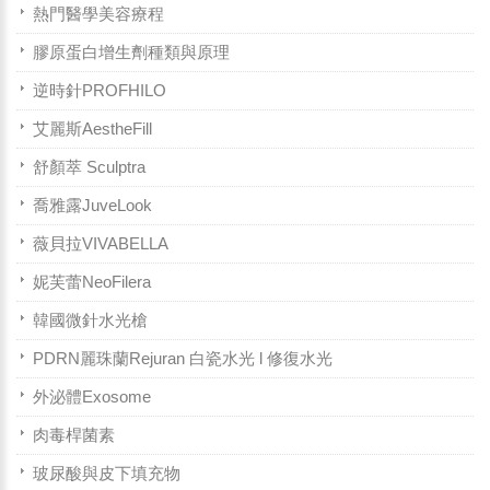
熱門醫學美容療程
膠原蛋白增生劑種類與原理
逆時針PROFHILO
艾麗斯AestheFill
舒顏萃 Sculptra
喬雅露JuveLook
薇貝拉VIVABELLA
妮芙蕾NeoFilera
韓國微針水光槍
PDRN麗珠蘭Rejuran 白瓷水光 l 修復水光
外泌體Exosome
肉毒桿菌素
玻尿酸與皮下填充物