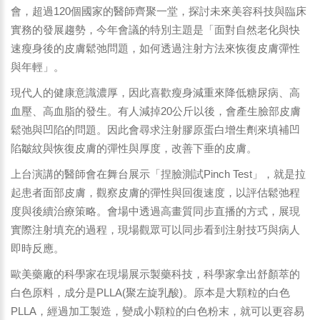
會，超過120個國家的醫師齊聚一堂，探討未來美容科技與臨床
實務的發展趨勢，今年會議的特別主題是「面對自然老化與快
速瘦身後的皮膚鬆弛問題，如何透過注射方法來恢復皮膚彈性
與年輕」。
現代人的健康意識濃厚，因此喜歡瘦身減重來降低糖尿病、高
血壓、高血脂的發生。有人減掉20公斤以後，會產生臉部皮膚
鬆弛與凹陷的問題。因此會尋求注射膠原蛋白增生劑來填補凹
陷皺紋與恢復皮膚的彈性與厚度，改善下垂的皮膚。
上台演講的醫師會在舞台展示「捏臉測試Pinch Test」，就是拉
起患者面部皮膚，觀察皮膚的彈性與回復速度，以評估鬆弛程
度與後續治療策略。會場中透過高畫質同步直播的方式，展現
實際注射填充的過程，現場觀眾可以同步看到注射技巧與病人
即時反應。
歐美藥廠的科學家在現場展示製藥科技，科學家拿出舒顏萃的
白色原料，成分是PLLA(聚左旋乳酸)。原本是大顆粒的白色
PLLA，經過加工製造，變成小顆粒的白色粉末，就可以更容易