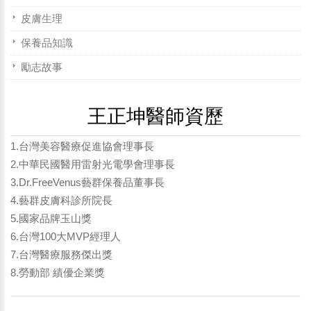
皮膚生理
保養品知識
勵志故事
王正坤醫師資歷
1.台灣美容醫療促進協會理事長
2.中華民國醫用雷射光電學會理事長
3.Dr.FreeVenus藝群保養品董事長
4.藝群皮膚科診所院長
5.國家品牌玉山獎
6.台灣100大MVP經理人
7.台灣醫療服務傑出獎
8.勞動部 績優企業獎