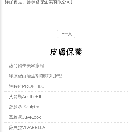
群保養品、藝群國際企業有限公司)
.
上一頁
皮膚保養
熱門醫學美容療程
膠原蛋白增生劑種類與原理
逆時針PROFHILO
艾麗斯AestheFill
舒顏萃 Sculptra
喬雅露JuveLook
薇貝拉VIVABELLA