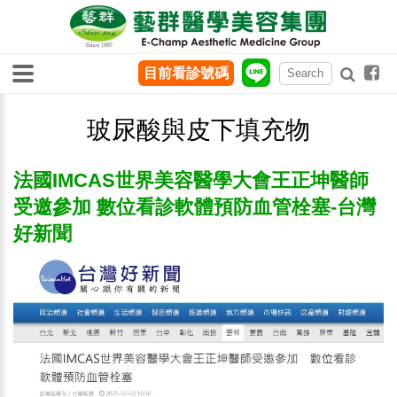
目前看診號碼
玻尿酸與皮下填充物
法國IMCAS世界美容醫學大會王正坤醫師
受邀參加 數位看診軟體預防血管栓塞-台灣
好新聞