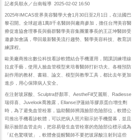
記者吳順永／台南報導 2025-02-02 16:50
2025年IMCAS世界美容醫學大會1月30日至2月1日，在法國巴
黎召開。全球超過1萬8千名醫師與廠商參加，擔任台灣美容醫
療促進協會理事長與藝群醫學美容集團董事長的王正坤醫師受
邀參加會議，帶回最新醫美流行趨勢、醫學美容科技、教育訓
練課程。
歐美廠商推出數位科技看診軟體結合手機運用，開課訓練埋線
拉皮手藝，使用人臉血管模型來培養醫師打針功夫。各種預防
副作用的教材、書籍、論文、模型與教學工具，都比去年更加
進步，用心保障病人安全。
在注射玻尿酸、Sculptra舒顏萃、AestheFill艾麗斯、Radiesse
瑞得喜、Juvelook喬雅露，Ellanse洢蓮絲等膠原蛋白增生劑
時，為了避免血管栓塞，協助醫師辨識臉部危險部位，軟體公
司推出手機看診軟體，可以把病人照片顯示於手機螢幕，並且
顯示臉部血管走向，把容易發生血管栓塞的危險部位標示成為
「紅色驚嘆號」，軟體會提醒醫師不要把玻尿酸注射到這些