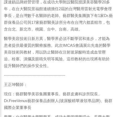
課連鎖品牌經營管理，在成功大學附設醫院授課美容醫學20多
年，在台大醫院景福館連續擔任2屆的台灣醫用雷射光電學會理
事長，是台灣數千名醫師的老師。藝群醫美集團旗下有1家Dr.藝
群保養品公司與17家藝群醫美診所分布在台灣六都直轄市，包
含台北、新北市、桃園、台中、台南、高雄。
醫學美容技術日新月異，醫學界必須不斷學習和進步，才能為
患者提供最優質的醫療服務。此次IMCAS會議展出先進的醫學
美容技術與教材，用以防止醫師在注射玻尿酸時造成血管壓
迫、栓塞、潰爛及眼睛失明等風險。這些教材的出現將有助於
提升醫師們的操作安全性。
-----------------------------------------------
王正坤醫師：
現任：藝群醫學美容集團董事長、藝群皮膚科診所院長、
Dr.FreeVenus藝群保養品創辦人(玻尿酸精華液領導品牌)、藝群
國際企業董事長
學歷：台北醫學大學醫學系、成功大學管理學碩士、長榮大學