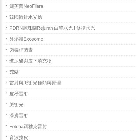
妮芙蕾NeoFilera
韓國微針水光槍
PDRN麗珠蘭Rejuran 白瓷水光 l 修復水光
外泌體Exosome
肉毒桿菌素
玻尿酸與皮下填充物
禿髮
雷射與脈衝光種類與原理
皮秒雷射
脈衝光
淨膚雷射
Fotona鉺雅克雷射
音波拉皮