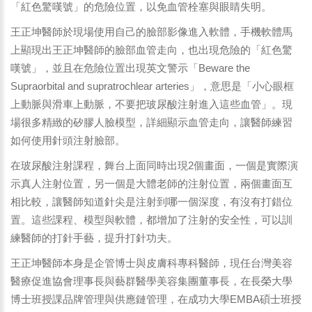
「紅色驚嘆號」的危險位置，以免血管栓塞與眼睛失明。
王正坤醫師於現場使用自己的臉部影像進入軟體，手機軟體馬
上顯現出王正坤醫師的臉部血管走向，也出現危險的「紅色驚
嘆號」，並且在危險位置出現英文警示「Beware the
Supraorbital and supratrochlear arteries」，意思是「小心眼框
上動脈與滑車上動脈，不要把玻尿酸注射進入這些血管」。現
場很多精緻的矽膠人臉模型，詳細顯示血管走向，讓醫師練習
如何使用針頭注射臉部。
在玻尿酸注射課程，舞台上面同時出現2個畫面，一個是實際演
示真人注射位置，另一個是大體老師的注射位置，兩個畫面互
相比較，讓醫師知道針尖是注射到哪一個深度，有沒有打錯位
置。這些課程、模型與軟體，都增加了注射的安全性，可以訓
練醫師的打針手藝，提升打針功夫。
王正坤醫師本身是企管博士與皮膚科專科醫師，現任台灣美容
醫療促進協會理事長與藝群醫學美容集團董事長，在長榮大學
博士班授課品牌管理與供應鏈管理，在成功大學EMBA碩士班授