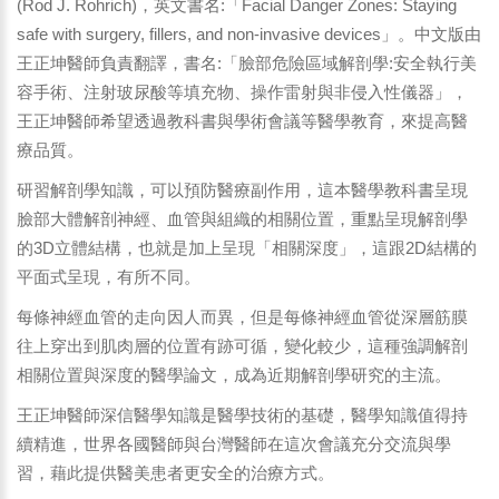
(Rod J. Rohrich)，英文書名:「Facial Danger Zones: Staying
safe with surgery, fillers, and non-invasive devices」。中文版由
王正坤醫師負責翻譯，書名:「臉部危險區域解剖學:安全執行美
容手術、注射玻尿酸等填充物、操作雷射與非侵入性儀器」，
王正坤醫師希望透過教科書與學術會議等醫學教育，來提高醫
療品質。
研習解剖學知識，可以預防醫療副作用，這本醫學教科書呈現
臉部大體解剖神經、血管與組織的相關位置，重點呈現解剖學
的3D立體結構，也就是加上呈現「相關深度」，這跟2D結構的
平面式呈現，有所不同。
每條神經血管的走向因人而異，但是每條神經血管從深層筋膜
往上穿出到肌肉層的位置有跡可循，變化較少，這種強調解剖
相關位置與深度的醫學論文，成為近期解剖學研究的主流。
王正坤醫師深信醫學知識是醫學技術的基礎，醫學知識值得持
續精進，世界各國醫師與台灣醫師在這次會議充分交流與學
習，藉此提供醫美患者更安全的治療方式。