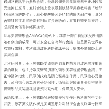
過網路視訊平台參與會議，藝群醫學美容集團總裁王正坤醫師
受邀擔任座長，並於會議上發表最新版醫學美容教科書「臉部
危險區域解剖學」，細心提醒醫師必須預防醫美副作用，讓與
會醫師知道那些臉部解剖位置是危險的，在進行醫美治療時，
必須避免傷害神經與血管。
世界美容醫學會AMWC於網站上，稱讚台灣在新冠肺炎疫情防
治有傑出的成果，可以安全在台灣舉行會議，但是因為世界各
國旅行限制，本次會議啟用網路視訊平台，提供外國醫師上網
參與會議。
此次研討會，王正坤醫師受邀擔任肉毒桿菌素與玻尿酸注射會
議的座長，也主持歐美醫師演講的醫學美容經營管理會議，王
正坤醫師指出，民眾與政府最關心醫美副作用，民眾擔心受傷
害，政府擔心民眾沒有受到保護，衛福部與醫策會長期推動美
容醫學品質認證就是要預防副作用，保障病人安全。
會議現場上，王正坤醫師發表醫學美容副作用教科書的中文翻
譯版，原著英文版作者是美國整形外科醫學會會長羅里奇醫師