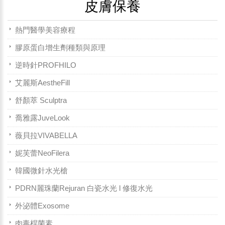
皮膚保養
熱門醫學美容療程
膠原蛋白增生劑種類與原理
逆時針PROFHILO
艾麗斯AestheFill
舒顏萃 Sculptra
喬雅露JuveLook
薇貝拉VIVABELLA
妮芙蕾NeoFilera
韓國微針水光槍
PDRN麗珠蘭Rejuran 白瓷水光 l 修復水光
外泌體Exosome
肉毒桿菌素