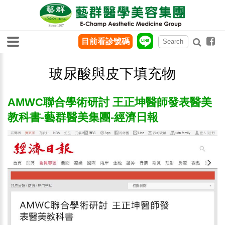
目前看診號碼
玻尿酸與皮下填充物
AMWC聯合學術研討 王正坤醫師發表醫美
教科書-藝群醫美集團-經濟日報