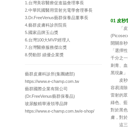
1.台灣美容醫療促進協會理事長
2.中華民國醫用雷射光電學會理事長
3.Dr.FreeVenus藝群保養品董事長
01 皮
4.藝群皮膚科診所院長
「皮秒
5.國家品牌玉山獎
(Pic
6.台灣100大MVP經理人
開關奈秒
7.台灣醫療服務傑出獎
「選擇性
8.勞動部 績優企業獎
千分之一
刺青、血
黑現象」
藝群皮膚科診所(集團總部)
皮秒雷
https://www.e-champ.com.tw
容易清除
藝群國際企業有限公司
雷射的眾
(Dr.FreeVenus藝群保養品)
綠色、藍
玻尿酸精華液領導品牌
對於黑色
https://www.e-champ.com.tw/e-shop/
膚，對於
這三種