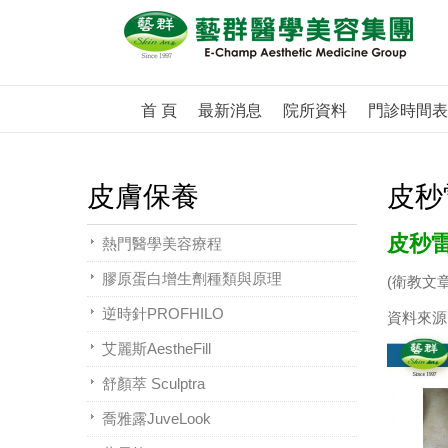
首 頁
最新消息
院所資料
門診時間表
皮膚保養
皮秒
皮秒
熱門醫學美容療程
膠原蛋白增生劑種類與原理
(衛教文
逆時針PROFHILO
資料來源
艾麗斯AestheFill
舒顏萃 Sculptra
喬雅露JuveLook