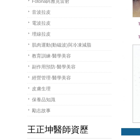
Fotona鉺雅克雷射
音波拉皮
電波拉皮
埋線拉皮
肌肉運動(動磁波)與冷凍減脂
教育訓練-醫學美容
副作用預防-醫學美容
經營管理-醫學美容
皮膚生理
保養品知識
勵志故事
王正坤醫師資歷