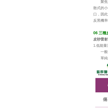
聚焦透
散式的小
口，因此
反黑機率
06 三
皮秒雷射
1.低能
一般採
單純使用