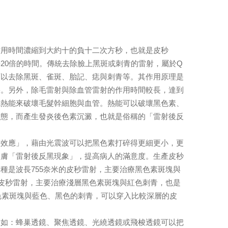
用時間濃縮到大約十的負十二次方秒，也就是皮秒
10-20倍的時間。傳統去除臉上黑斑或刺青的雷射，屬於Q
可以去除黑斑、雀斑、胎記、痣與刺青等。其作用原理是
果。另外，除毛雷射與除血管雷射的作用時間較長，達到
成熱能來破壞毛髮幹細胞與血管。熱能可以破壞黑色素、
狀態，而產生發炎後色素沉澱，也就是俗稱的「雷射後反
效應」，藉由光震波可以把黑色素打碎得更細更小，更
皮膚「雷射後反黑現象」，提高病人的滿意度。生產皮秒
種是波長755奈米的皮秒雷射，主要治療黑色素斑塊與
的皮秒雷射，主要治療淺層黑色素斑塊與紅色刺青，也是
色素斑塊與藍色、黑色的刺青，可以穿入比較深層的皮
如：蜂巢透鏡、聚焦透鏡、光繞透鏡或飛梭透鏡可以把