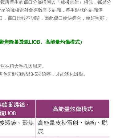
鏡所產生的傷口分佈樣態與「飛梭雷射」相似，都是分
600nm的飛梭雷射會導致表皮結痂，產生點狀的結痂傷
傷口，傷口比較不明顯，因此傷口較快癒合，較好照顧，
聚焦蜂巢透鏡LIOB、高能量灼傷模式）
焦在粗大毛孔與黑斑。
色斑點須經過3-5次治療，才能淡化斑點。