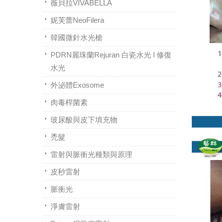
薇貝拉VIVABELLA
妮芙蕾NeoFilera
韓國微針水光槍
PDRN麗珠蘭Rejuran 白瓷水光 l 修復
水光
外泌體Exosome
肉毒桿菌素
玻尿酸與皮下填充物
禿髮
雷射與脈衝光種類與原理
皮秒雷射
脈衝光
淨膚雷射