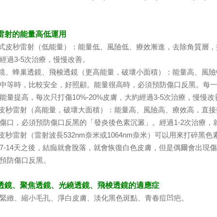
秒雷射的能量高低運用
模式皮秒雷射（低能量）：能量低、風險低、療效漸進，去除角質層
經過3-5次治療，慢慢改善。
透鏡、蜂巢透鏡、飛梭透鏡（更高能量，破壞小面積）：能量高、風
中等時，比較安全，好照顧。能量很高時，必須預防傷口反黑。每
能量提高，每次只打傷10%-20%皮膚，大約經過3-5次治療，慢慢改
口皮秒雷射（高能量，破壞大面積）：能量高、風險高、療效高，直
傷口，必須預防傷口反黑的「發炎後色素沉澱」。經過1-2次治療，
量皮秒雷射（雷射波長532nm奈米或1064nm奈米）可以用來打碎
7-14天之後，結痂就會脫落，就會恢復白色皮膚，但是偶爾會出現
預防傷口反黑。
巢透鏡、聚焦透鏡、光繞透鏡、飛梭透鏡的適應症
緻、縮小毛孔、淨白皮膚、淡化黑色斑點、青春痘凹疤。