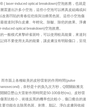
induced optical breakdown)空泡效應，也就是
皮層震盪出許多小空泡，這些小空泡可以將真皮組織或糾
n)，可以改善凹陷的青春痘疤痕與治療黑色斑。這些小空泡傷
。最後達到淨白皮膚、年輕化、除皺、除疤的效果。淨膚
d optical breakdown)空泡效應。
的一般模式來擊碎雀斑時，可以使用較高能量，來達到
，記得不要使用太高的能量，讓皮膚沒有明顯傷口，呈現
，而市面上各種歐美的皮秒雷射的作用時間(pulse
s, nanosecond)，奈秒是十的負九次方秒，Q開關釹雅克
Q開關亞歷山大雷射作用時間是50-100奈秒(ns)。皮秒雷
熱傷害比較小，術後反黑的機率也比較小，傷口癒合的速
nm)，主要功能在去除黑色斑、刺青、胎記、淨白皮膚與收縮