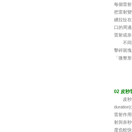
每個雷射小
把雷射變
纏拉扯在
口的周邊
雷射或奈秒
不同顏
擊碎斑塊
「微整形
02 皮
皮秒雷射
durat
雷射作用時
射與奈秒
度也較快