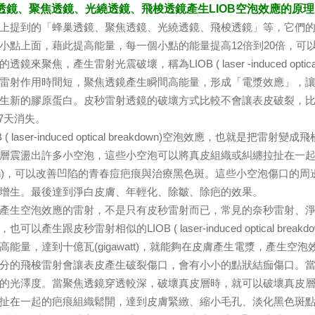
巢透鏡、聚焦透鏡、光繞透鏡、飛梭透鏡產生LIOB空泡效應的原理
提到的「蜂巢透鏡、聚焦透鏡、光繞透鏡、飛梭透鏡」等，它們的
小點上面，藉此提高能量，每一個小點的能量提高12倍到20倍，可以產
透鏡來聚焦，產生雷射光震破壞，稱為LIOB ( laser -induced opt
雷射作用時間短，聚焦透鏡產生瞬間高能量，形成「電漿效應」，
生新的膠原蛋白。皮秒雷射透鏡的破壞方式比較不會讓表皮破裂，
-7天消失。
( laser-induced optical breakdown)空泡效應，也
層震盪出許多小空泡，這些小空泡可以將真皮組織或糾纏拉扯在一起的
ision)，可以改善凹陷的青春痘疤痕與治療黑色斑。這些小空泡傷口
增生。最後達到淨白皮膚、年輕化、除皺、除疤的效果。
生空泡效應的雷射，不是只有皮秒雷射而已，常見的奈秒雷射、淨
也可以產生跟皮秒雷射相似的LIOB ( laser-induced optical
高能量，達到十億瓦(gigawatt)，就能夠在皮膚產生電漿，產生
的飛梭雷射會讓表皮產生破裂傷口，會有小小的點狀結痂傷口。當
的光澤度。當聚焦透鏡穿透較深，破壞真皮層時，就可以破壞真皮
扯在一起的疤痕組織鬆開，達到皮膚緊緻、縮小毛孔、淡化黑色斑