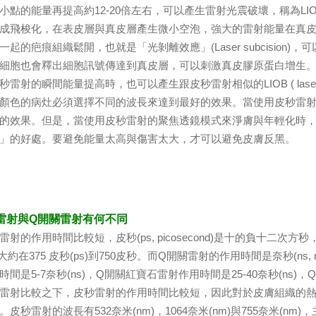
點的能量再提高約12-20倍左右，可以產生雷射光震破壞，稱為LIOB ( laser-
成飛梭化，在表皮層與真皮層產生微小空泡，強大的雷射能量在真
一起的疤痕組織鬆開，也就是「光剝離效應」(Laser subcisio
細胞也會釋出細胞訊號傳達到真皮層，可以刺激真皮膠原蛋白增生
雷射的瞬間能量提高時，也可以產生跟皮秒雷射相似的LIOB ( laser-induce
色的病灶必須選擇不同的波長來達到最好的效果。當使用皮秒雷射
的效果。但是，當使用皮秒雷射的聚焦透鏡模式來淨膚與年輕化時
」的好處。要避免能量太高與傷害太大，才可以避免皮膚反黑。
秒雷射與Q開關雷射有何不同
的作用時間比較短，皮秒(ps, picosecond)是十的負十二次方秒
ion)大約在375 皮秒(ps)到750皮秒。而Q開關雷射的作用時間是奈秒(n
間是5-7奈秒(ns)，Q開關紅寶石雷射作用時間是25-40奈秒(ns)，
雷射比較之下，皮秒雷射的作用時間比較短，因此對於皮膚組織的
。皮秒雷射的波長有532奈米(nm)，1064奈米(nm)與755奈米(