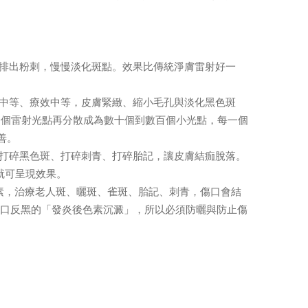
，排出粉刺，慢慢淡化斑點。效果比傳統淨膚雷射好一
險中等、療效中等，皮膚緊緻、縮小毛孔與淡化黑色斑
一個雷射光點再分散成為數十個到數百個小光點，每一個
善。
接打碎黑色斑、打碎刺青、打碎胎記，讓皮膚結痂脫落。
就可呈現效果。
黑色素，治療老人斑、曬斑、雀斑、胎記、刺青，傷口會結
傷口反黑的「發炎後色素沉澱」，所以必須防曬與防止傷