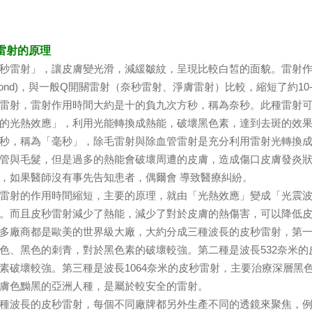
秒雷射的原理
雷射」，讓皮膚變光滑，減緩皺紋，呈現比較白皙的面貌。雷射作
osecond)，與一般Q開關雷射（奈秒雷射、淨膚雷射）比較，縮短了約
雷射，雷射作用時間大約是十的負九次方秒，稱為奈秒。此種雷射
的光熱效應」，利用光能轉換成熱能，破壞黑色素，達到去斑的效
秒，稱為「毫秒」，除毛雷射與除血管雷射是充分利用雷射光轉換
管與毛髮，但是過多的熱能會破壞周遭的皮膚，造成傷口皮膚發炎
，如果醫師沒有事先告知患者，偶爾會 導致醫療糾紛。
射的作用時間縮短，主要的原理，就由「光熱效應」變成「光震波
。而且皮秒雷射減少了熱能，減少了對於皮膚的熱傷害，可以降低
多廠商都是歐美的世界級大廠，大約分成三種波長的皮秒雷射，第一
色、黑色的刺青，對於黑色素的破壞較強。第二種是波長532奈米
素破壞較強。第三種是波長1064奈米的皮秒雷射，主要治療深層黑
膚色黝黑的亞洲人種，是屬於較安全的雷射。
波長的皮秒雷射，每個不同廠牌都另外生產不同的透鏡來聚焦，例