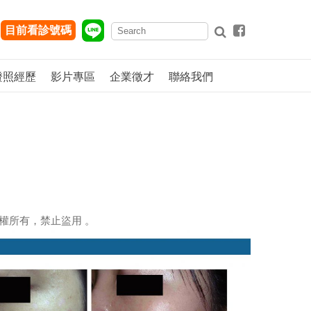
目前看診號碼
證照經歷
影片專區
企業徵才
聯絡我們
權所有，禁止盜用 。