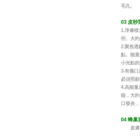
毛孔。
03 皮
1.淨膚
些。大約
2.聚焦
點。能量
小光點的
3.有傷
必須照顧
4.高能
痂，大約
口發炎，
04 蜂
皮膚緊