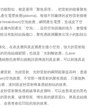
功能類似，都是運用「聚焦原理」，把雷射的能量聚焦
生電漿效應(plasma)。每個不同廠牌的皮秒雷射都會
ical breakdown)空泡效應，瞬間產生電漿，造成皮下空
讓皮膚內部產生「空泡」，這些空泡損傷的地方，會慢慢
比較沒有點狀結痂傷口，聚焦透鏡偶爾會出現小的點狀出
就是把雷射變成飛梭化，在表皮層與真皮層產生微小空泡，強大的雷射能
疤痕組織鬆開，也就是「光剝離效應」(Laser
的周邊細胞也會釋出細胞訊號傳達到真皮層，可以刺激真皮
膚雷射、光繞雷射、光秒雷射的瞬間能量提高時，透過
 breakdown)空泡效應。不管那一種雷射的聚焦透鏡，只要能夠
空泡效應，達到跟皮秒雷射蜂巢透鏡相似的效果。
皮秒雷射聚焦透鏡破壞表皮層時，可以改善表皮的黑色
層的黑色素、破壞母斑、增生新的膠原蛋白、將真皮組織
點、改善青春痘凹陷疤痕的效果。