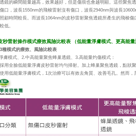
鏡的瞬間能量越高，效果越好，但是傷痕也會越明顯。這些聚焦透
傷口，波長1550nm的飛梭雷射沒有傷口，波長2940nm與波長10
照顧時間較長。而波長1064nm的皮秒雷射聚焦透鏡所產生的飛梭
較低。
種皮秒雷射操作模式療效風險比較表 （低能量淨膚模式、更高能量
3種模式的療效、風險比較表
量淨膚模式、2.中高能量聚焦蜂巢透鏡、3.高能量灼傷模式：
用全臉低能量淨膚皮秒雷射均勻掃射。加上蜂巢聚焦透鏡，點狀聚
低能量淨膚模式，1次治療可以有效去角質、改善毛孔。然而，黑