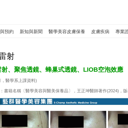
與預約
新知與新聞
醫學美容皮膚保養
皮膚疾病
專業
雷射
雷射、聚焦透鏡、蜂巢式透鏡、LIOB空泡效應
章，醫學系上課資料)
：書籍名稱〔醫學美容與醫美保養品〕，王正坤醫師著作(2024)，版