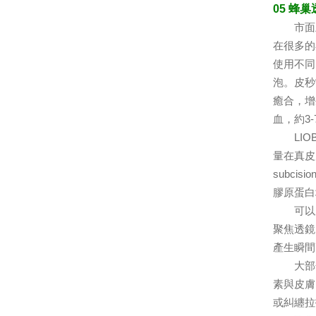
05 蜂
市面上
在很多的
使用不同的
泡。皮秒
癒合，增
血，約3
LIOB 
量在真皮
subc
膠原蛋白
可以產
聚焦透鏡，
產生瞬間
大部分
素與皮膚
或糾纏拉