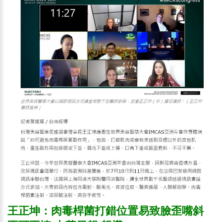
王正坤：肉毒桿菌打錯位置易致臉歪嘴斜