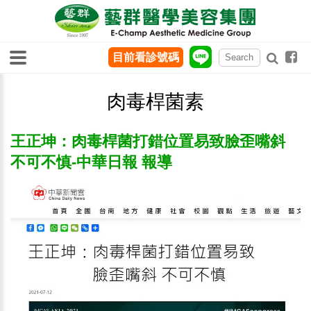
目前看診號碼
肉毒桿菌素
王正坤：肉毒桿菌打錯位置易致臉歪嘴斜
不可不慎-中華日報 報導