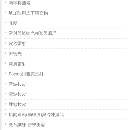
肉毒桿菌素
玻尿酸與皮下填充物
禿髮
雷射與脈衝光種類與原理
皮秒雷射
脈衝光
淨膚雷射
Fotona鉺雅克雷射
音波拉皮
電波拉皮
埋線拉皮
肌肉運動(動磁波)與冷凍減脂
教育訓練-醫學美容