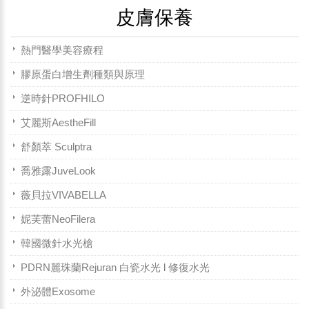
皮膚保養
熱門醫學美容療程
膠原蛋白增生劑種類與原理
逆時針PROFHILO
艾麗斯AestheFill
舒顏萃 Sculptra
喬雅露JuveLook
薇貝拉VIVABELLA
妮芙蕾NeoFilera
韓國微針水光槍
PDRN麗珠蘭Rejuran 白瓷水光 l 修復水光
外泌體Exosome