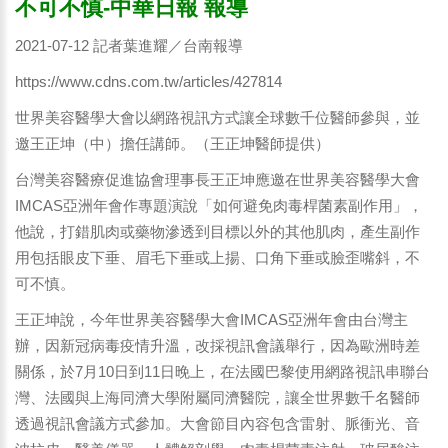
不可不慎-中華日報 報導
2021-07-12 記者葉進耀／台南報導
https://www.cdns.com.tw/articles/427814
世界美容醫學大會以網路視訊方式讓全球數千位醫師參與，並
邀王正坤（中）擔任講師。（王正坤醫師提供）
台灣美容醫療促進協會理事長王正坤應邀在世界美容醫學大會
IMCAS亞洲年會作專題演說「如何避免肉毒桿菌素副作用」，
他說，打錯肌肉或藥物滲透到目標以外的其他肌肉，產生副作
用包括眼皮下垂、眉毛下垂或上揚、口角下垂或臉歪嘴斜，不
可不慎。
王正坤說，今年世界美容醫學大會IMCAS亞洲年會由台灣主
辦，因新冠病毒疫情升溫，改採視訊會議舉行，因為歐洲時差
關係，於7月10日到11日晚上，在法國巴黎使用網路視訊串聯台
灣、法國與上海同濟大學附屬同濟醫院，讓全世界數千名醫師
透過視訊會議方式參加。大會節目內容包含雷射、脈衝光、音