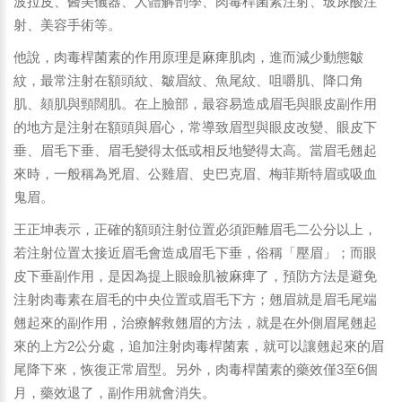
波拉皮、醫美儀器、人體解剖學、肉毒桿菌素注射、玻尿酸注
射、美容手術等。
他說，肉毒桿菌素的作用原理是麻痺肌肉，進而減少動態皺
紋，最常注射在額頭紋、皺眉紋、魚尾紋、咀嚼肌、降口角
肌、頦肌與頸闊肌。在上臉部，最容易造成眉毛與眼皮副作用
的地方是注射在額頭與眉心，常導致眉型與眼皮改變、眼皮下
垂、眉毛下垂、眉毛變得太低或相反地變得太高。當眉毛翹起
來時，一般稱為兇眉、公雞眉、史巴克眉、梅菲斯特眉或吸血
鬼眉。
王正坤表示，正確的額頭注射位置必須距離眉毛二公分以上，
若注射位置太接近眉毛會造成眉毛下垂，俗稱「壓眉」；而眼
皮下垂副作用，是因為提上眼瞼肌被麻痺了，預防方法是避免
注射肉毒素在眉毛的中央位置或眉毛下方；翹眉就是眉毛尾端
翹起來的副作用，治療解救翹眉的方法，就是在外側眉尾翹起
來的上方2公分處，追加注射肉毒桿菌素，就可以讓翹起來的眉
尾降下來，恢復正常眉型。另外，肉毒桿菌素的藥效僅3至6個
月，藥效退了，副作用就會消失。